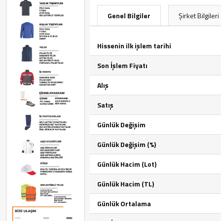
Genel Bilgiler
Şirket Bilgileri
Hissenin ilk işlem tarihi
Son İşlem Fiyatı
Alış
Satış
Günlük Değişim
Günlük Değişim (%)
Günlük Hacim (Lot)
Günlük Hacim (TL)
Günlük Ortalama