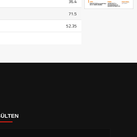
36.4
71.5
52.35
BÜLTEN