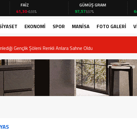
FAİZ
GÜMÜŞ GRAM
BITCO
41,30
97,57
64.844,
-0,55%
3,57%
SİYASET
EKONOMİ
SPOR
MANİSA
FOTO GALERİ
V
nçlik Şöleni Renkli Anlara Sahne Oldu
AYAS