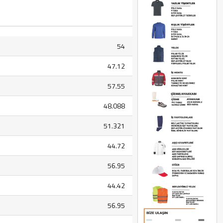
54
47.12
57.55
48.088
51.321
44.72
56.95
44.42
56.95