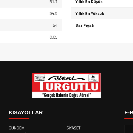
51.7
Yıllık En Düşük
54.5
Yıllık En Yüksek
54
Baz Fiyatı
0.05
KISAYOLLAR
E-
GÜNDEM
SİYASET