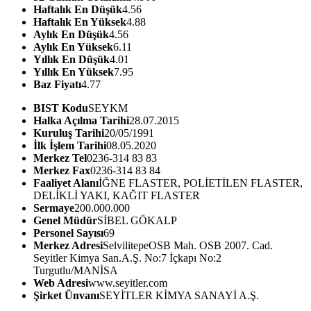
Haftalık En Düşük
4.56
Haftalık En Yüksek
4.88
Aylık En Düşük
4.56
Aylık En Yüksek
6.11
Yıllık En Düşük
4.01
Yıllık En Yüksek
7.95
Baz Fiyatı
4.77
BIST Kodu
SEYKM
Halka Açılma Tarihi
28.07.2015
Kuruluş Tarihi
20/05/1991
İlk İşlem Tarihi
08.05.2020
Merkez Tel
0236-314 83 83
Merkez Fax
0236-314 83 84
Faaliyet Alanı
İĞNE FLASTER, POLİETİLEN FLASTER,
DELİKLİ YAKI, KAĞIT FLASTER
Sermaye
200.000.000
Genel Müdür
SİBEL GÖKALP
Personel Sayısı
69
Merkez Adresi
SelvilitepeOSB Mah. OSB 2007. Cad.
Seyitler Kimya San.A.Ş. No:7 İçkapı No:2
Turgutlu/MANİSA
Web Adresi
www.seyitler.com
Şirket Ünvanı
SEYİTLER KİMYA SANAYİ A.Ş.