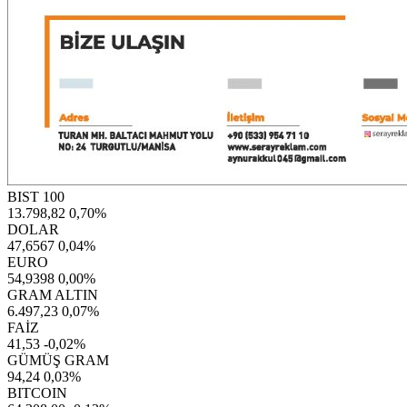
BIST 100
13.798,82
0,70%
DOLAR
47,6567
0,04%
EURO
54,9398
0,00%
GRAM ALTIN
6.497,23
0,07%
FAİZ
41,53
-0,02%
GÜMÜŞ GRAM
94,24
0,03%
BITCOIN