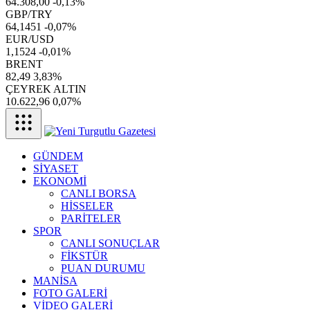
64.308,00
-0,13%
GBP/TRY
64,1451
-0,07%
EUR/USD
1,1524
-0,01%
BRENT
82,49
3,83%
ÇEYREK ALTIN
10.622,96
0,07%
GÜNDEM
SİYASET
EKONOMİ
CANLI BORSA
HİSSELER
PARİTELER
SPOR
CANLI SONUÇLAR
FİKSTÜR
PUAN DURUMU
MANİSA
FOTO GALERİ
VİDEO GALERİ