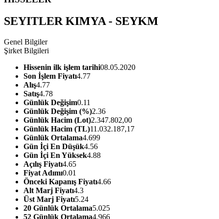
SEYITLER KIMYA - SEYKM
Genel Bilgiler
Şirket Bilgileri
Hissenin ilk işlem tarihi
08.05.2020
Son İşlem Fiyatı
4.77
Alış
4.77
Satış
4.78
Günlük Değişim
0.11
Günlük Değişim (%)
2.36
Günlük Hacim (Lot)
2.347.802,00
Günlük Hacim (TL)
11.032.187,17
Günlük Ortalama
4.699
Gün İçi En Düşük
4.56
Gün İçi En Yüksek
4.88
Açılış Fiyatı
4.65
Fiyat Adımı
0.01
Önceki Kapanış Fiyatı
4.66
Alt Marj Fiyatı
4.3
Üst Marj Fiyatı
5.24
20 Günlük Ortalama
5.025
52 Günlük Ortalama
4.966