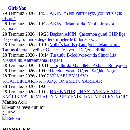
Giriş Yap
29 Temmuz 2026 - 14:32
AKIN; “Yeni Parti’deyiz, yolumuz açık
olsun!”
28 Temmuz 2026 - 19:28
AKIN; “Manisa’da ‘Yeni’ bir sayfa
açılıyor!”
28 Temmuz 2026 - 19:23
Başkan AKIN, Çarşamba günü CHP İlçe
Başkanlığı önünde değerlendirmelerde bulunacak…
28 Temmuz 2026 - 19:16
Vali Özkan Başkanlığında Manisa’nın
Tarımsal Potansiyeli ve Gelecek Vizyonu Değerlendirildi
28 Temmuz 2026 - 19:14
Turgutlu Belediyespor’da Süper Lig
Mesaisi İlk Antrenmanla Başladı
28 Temmuz 2026 - 19:11
Turgutlu’da Mahalleler Asfaltla Buluşuyor
28 Temmuz 2026 - 19:09
Hareket Yaşını Öğren, Sağlıklı Yaşa
28 Temmuz 2026 - 19:07
YÜKSELEN HAVA
SICAKLIKLARINA KARŞI ÖNEMLİ UYARILAR
28 Temmuz 2026 - 19:05
28 Temmuz 2026 - 19:02
BAYBATUR; “HASTANE VE ACİL
SAĞLIK YATIRIMLARINA BİR YENİSİ DAHA EKLENİYOR”
Manisa
Açık
21 °
HİSSELER