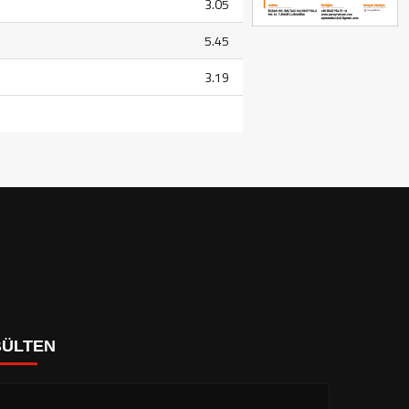
3.05
5.45
3.19
BÜLTEN