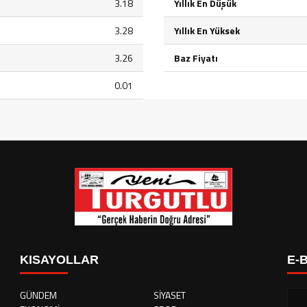
3.18
Yıllık En Düşük
3.28
Yıllık En Yüksek
3.26
Baz Fiyatı
0.01
KISAYOLLAR
E-
GÜNDEM
SİYASET