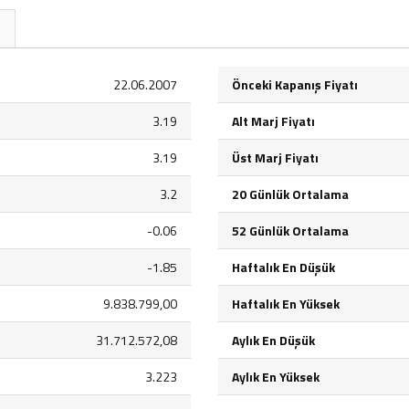
22.06.2007
Önceki Kapanış Fiyatı
3.19
Alt Marj Fiyatı
3.19
Üst Marj Fiyatı
3.2
20 Günlük Ortalama
-0.06
52 Günlük Ortalama
-1.85
Haftalık En Düşük
9.838.799,00
Haftalık En Yüksek
31.712.572,08
Aylık En Düşük
3.223
Aylık En Yüksek