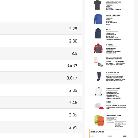
3.25
2.88
3.5
3.437
3.617
3.05
3.46
3.05
3.91