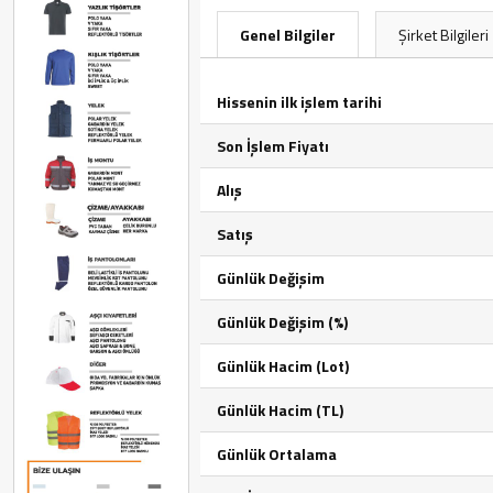
Genel Bilgiler
Şirket Bilgileri
Hissenin ilk işlem tarihi
Son İşlem Fiyatı
Alış
Satış
Günlük Değişim
Günlük Değişim (%)
Günlük Hacim (Lot)
Günlük Hacim (TL)
Günlük Ortalama