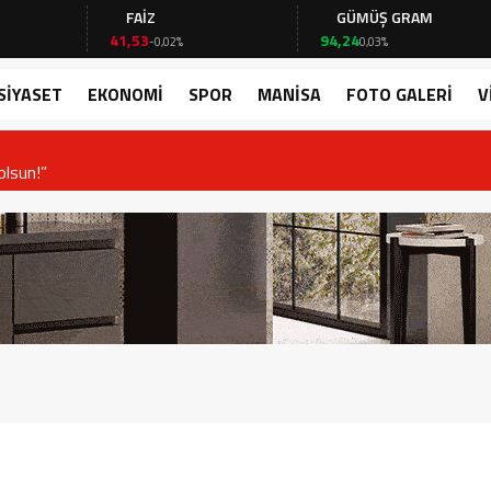
FAİZ
GÜMÜŞ GRAM
41,53
94,24
-0,02%
0,03%
SİYASET
EKONOMİ
SPOR
MANİSA
FOTO GALERİ
V
’ bir sayfa açılıyor!”