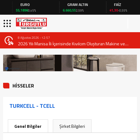
EURO
GRAM ALTIN
FAİZ
55,1896
6.660,55
41,30
0,45%
2,59%
-0,55%
8 Ağustos 2026 - 12:57
2026 Yılı Manisa İli İçerisinde Kıvılcım Oluşturan Makine ve
Ekipmanların Kullanımında Alınması Gereken Tedbirlere İlişkin
Valilik Genel Emri
HİSSELER
TURKCELL - TCELL
Genel Bilgiler
Şirket Bilgileri