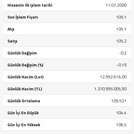
Hissenin ilk işlem tarihi
11.07.2000
Son İşlem Fiyatı
105.1
Alış
105.1
Satış
105.2
Günlük Değişim
-0.2
Günlük Değişim (%)
-0.19
Günlük Hacim (Lot)
12.992.616,00
Günlük Hacim (TL)
1.370.995.005,90
Günlük Ortalama
105.521
Gün İçi En Düşük
104.4
Gün İçi En Yüksek
106.5