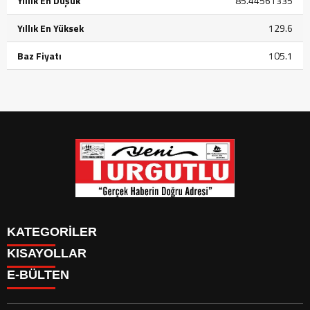
Yıllık En Düşük
85.44561335
Yıllık En Yüksek
129.6
Baz Fiyatı
105.1
KATEGORİLER
KISAYOLLAR
GÜNDEM
E-BÜLTEN
SİYASET
GÜNDEM
EKONOMİ
SİYASET