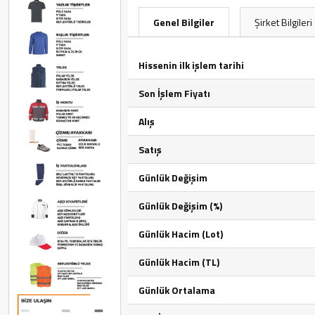
Genel Bilgiler
Şirket Bilgileri
Hissenin ilk işlem tarihi
Son İşlem Fiyatı
Alış
Satış
Günlük Değişim
Günlük Değişim (%)
Günlük Hacim (Lot)
Günlük Hacim (TL)
Günlük Ortalama