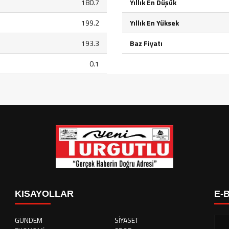
180.7
Yıllık En Düşük
199.2
Yıllık En Yüksek
193.3
Baz Fiyatı
0.1
KISAYOLLAR
E-
GÜNDEM
SİYASET