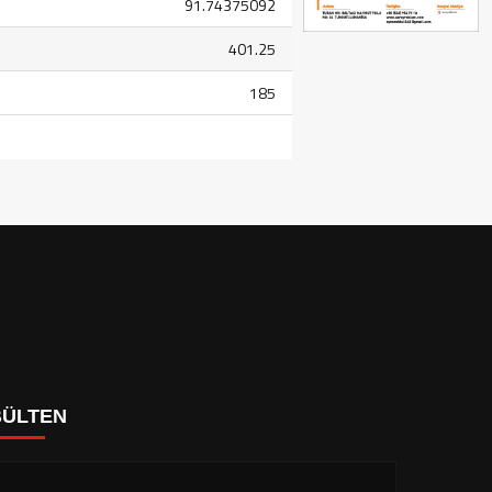
91.74375092
401.25
185
BÜLTEN