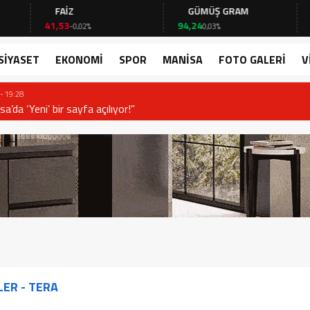
FAİZ
GÜMÜŞ GRAM
BIT
41,53
94,24
64.30
-0,02%
0,03%
SİYASET
EKONOMİ
SPOR
MANİSA
FOTO GALERİ
V
or!”
ER - TERA