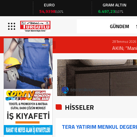
EURO
GRAM ALTIN
54,9398
6.497,23
0,00%
0,07%
GÜNDEM
28 Temmuz 2026 - 19:28
AKIN; “Manisa’da ‘Yeni’ bir sayfa açılıy
HİSSELER
TERA YATIRIM MENKUL DEGERL