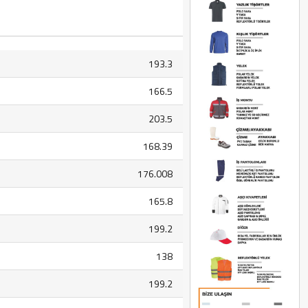
193.3
166.5
203.5
168.39
176.008
165.8
199.2
138
199.2