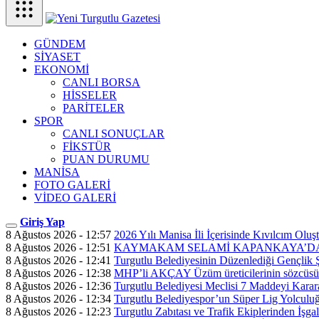
GÜNDEM
SİYASET
EKONOMİ
CANLI BORSA
HİSSELER
PARİTELER
SPOR
CANLI SONUÇLAR
FİKSTÜR
PUAN DURUMU
MANİSA
FOTO GALERİ
VİDEO GALERİ
Giriş Yap
8 Ağustos 2026 - 12:57
2026 Yılı Manisa İli İçerisinde Kıvılcım Olu
8 Ağustos 2026 - 12:51
KAYMAKAM SELAMİ KAPANKAYA’DA
8 Ağustos 2026 - 12:41
Turgutlu Belediyesinin Düzenlediği Gençlik 
8 Ağustos 2026 - 12:38
MHP’li AKÇAY Üzüm üreticilerinin sözcüsü
8 Ağustos 2026 - 12:36
Turgutlu Belediyesi Meclisi 7 Maddeyi Karar
8 Ağustos 2026 - 12:34
Turgutlu Belediyespor’un Süper Lig Yolculuğu
8 Ağustos 2026 - 12:23
Turgutlu Zabıtası ve Trafik Ekiplerinden İşga