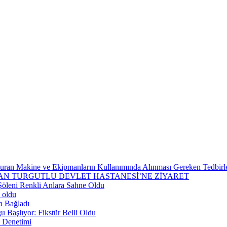
şturan Makine ve Ekipmanların Kullanımında Alınması Gereken Tedbirler
N TURGUTLU DEVLET HASTANESİ’NE ZİYARET
Şöleni Renkli Anlara Sahne Oldu
 oldu
a Bağladı
 Başlıyor: Fikstür Belli Oldu
l Denetimi