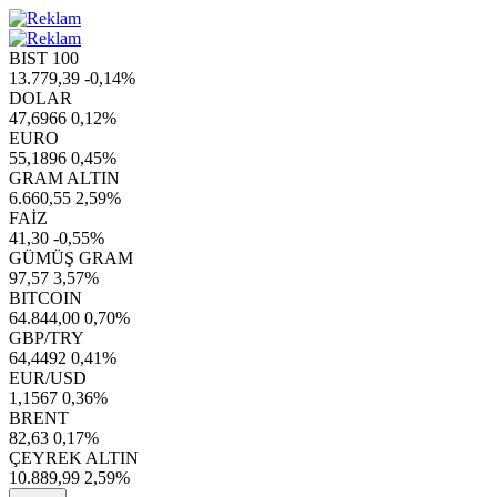
BIST 100
13.779,39
-0,14%
DOLAR
47,6966
0,12%
EURO
55,1896
0,45%
GRAM ALTIN
6.660,55
2,59%
FAİZ
41,30
-0,55%
GÜMÜŞ GRAM
97,57
3,57%
BITCOIN
64.844,00
0,70%
GBP/TRY
64,4492
0,41%
EUR/USD
1,1567
0,36%
BRENT
82,63
0,17%
ÇEYREK ALTIN
10.889,99
2,59%