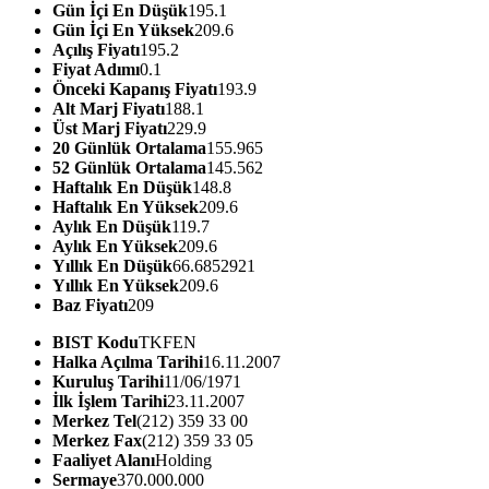
Gün İçi En Düşük
195.1
Gün İçi En Yüksek
209.6
Açılış Fiyatı
195.2
Fiyat Adımı
0.1
Önceki Kapanış Fiyatı
193.9
Alt Marj Fiyatı
188.1
Üst Marj Fiyatı
229.9
20 Günlük Ortalama
155.965
52 Günlük Ortalama
145.562
Haftalık En Düşük
148.8
Haftalık En Yüksek
209.6
Aylık En Düşük
119.7
Aylık En Yüksek
209.6
Yıllık En Düşük
66.6852921
Yıllık En Yüksek
209.6
Baz Fiyatı
209
BIST Kodu
TKFEN
Halka Açılma Tarihi
16.11.2007
Kuruluş Tarihi
11/06/1971
İlk İşlem Tarihi
23.11.2007
Merkez Tel
(212) 359 33 00
Merkez Fax
(212) 359 33 05
Faaliyet Alanı
Holding
Sermaye
370.000.000