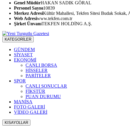
Genel Müdür
HAKAN SADIK GÖRAL
Personel Sayısı
10839
Merkez Adresi
Kültür Mahallesi, Tekfen Sitesi Budak Sokak, 
Web Adresi
www.tekfen.com.tr
Şirket Ünvanı
TEKFEN HOLDİNG A.Ş.
KATEGORİLER
GÜNDEM
SİYASET
EKONOMİ
CANLI BORSA
HİSSELER
PARİTELER
SPOR
CANLI SONUÇLAR
FİKSTÜR
PUAN DURUMU
MANİSA
FOTO GALERİ
VİDEO GALERİ
KISAYOLLAR