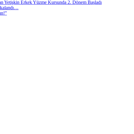
lan Yetişkin Erkek Yüzme Kursunda 2. Dönem Başladı
akalandı…
un!”