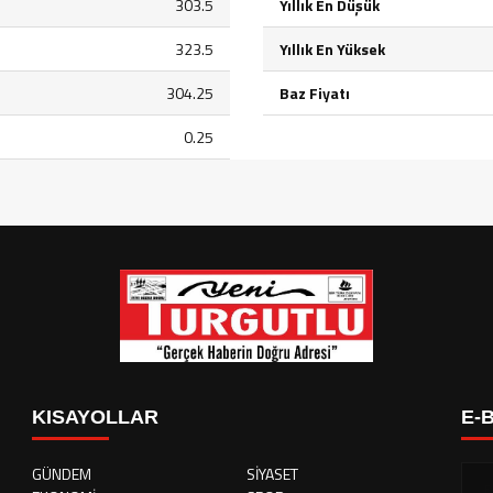
303.5
Yıllık En Düşük
323.5
Yıllık En Yüksek
304.25
Baz Fiyatı
0.25
KISAYOLLAR
E-
GÜNDEM
SİYASET