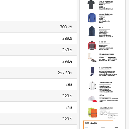
303.75
289.5
353.5
293.4
257.631
283
323.5
243
323.5