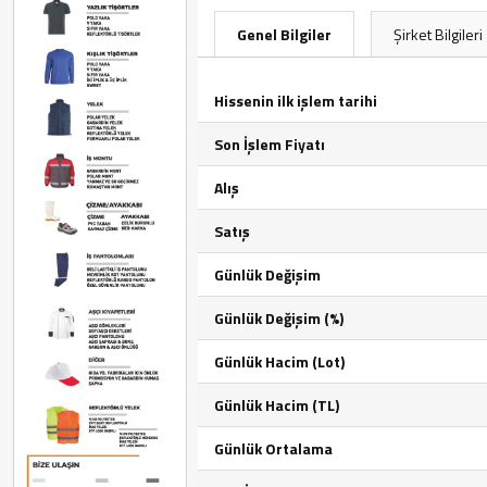
Genel Bilgiler
Şirket Bilgileri
Hissenin ilk işlem tarihi
Son İşlem Fiyatı
Alış
Satış
Günlük Değişim
Günlük Değişim (%)
Günlük Hacim (Lot)
Günlük Hacim (TL)
Günlük Ortalama