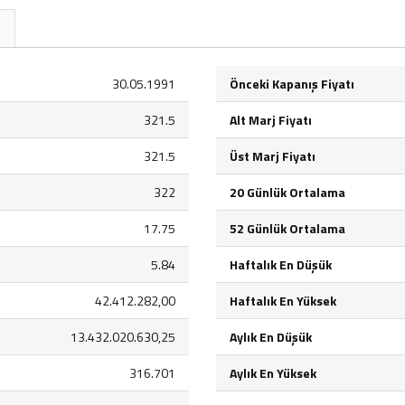
30.05.1991
Önceki Kapanış Fiyatı
321.5
Alt Marj Fiyatı
321.5
Üst Marj Fiyatı
322
20 Günlük Ortalama
17.75
52 Günlük Ortalama
5.84
Haftalık En Düşük
42.412.282,00
Haftalık En Yüksek
13.432.020.630,25
Aylık En Düşük
316.701
Aylık En Yüksek