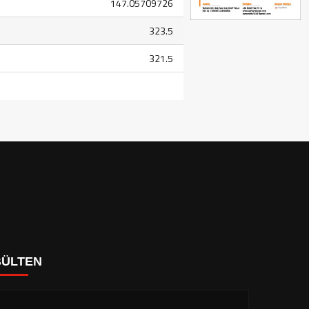
147.05709726
323.5
321.5
BÜLTEN