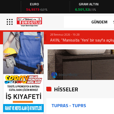
EURO
GRAM ALTIN
54,9373
6.501,32
-0,01%
0,13%
GÜNDEM
28 Temmuz 2026 - 19:28
AKIN; “Manisa’da ‘Yeni’ bir sayfa açılıy
HİSSELER
TUPRAS - TUPRS