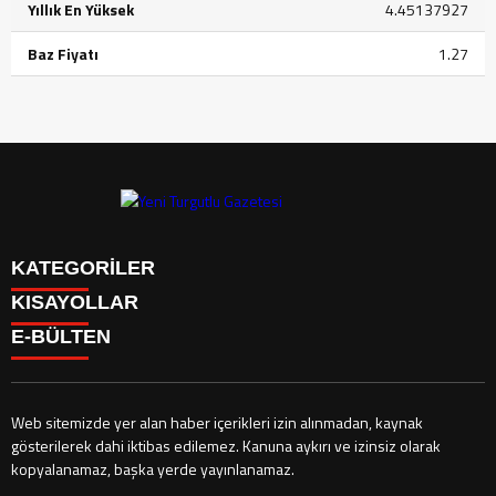
Yıllık En Yüksek
4.45137927
Baz Fiyatı
1.27
KATEGORİLER
KISAYOLLAR
GÜNDEM
E-BÜLTEN
SİYASET
GÜNDEM
EKONOMİ
SİYASET
EKONOMİ
CANLI BORSA
Web sitemizde yer alan haber içerikleri izin alınmadan, kaynak
HİSSELER
gösterilerek dahi iktibas edilemez. Kanuna aykırı ve izinsiz olarak
CANLI BORSA
yeniturgutlu.com
e-bültenine abone olarak, tarafınıza haber, duyuru
PARİTELER
kopyalanamaz, başka yerde yayınlanamaz.
HİSSELER
ve kampanya içerikli e-postaların gönderilmesini kabul etmiş olursunuz.
SPOR