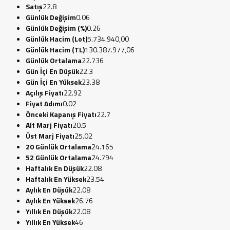
Satış
22.8
Günlük Değişim
0.06
Günlük Değişim (%)
0.26
Günlük Hacim (Lot)
5.734.940,00
Günlük Hacim (TL)
130.387.977,06
Günlük Ortalama
22.736
Gün İçi En Düşük
22.3
Gün İçi En Yüksek
23.38
Açılış Fiyatı
22.92
Fiyat Adımı
0.02
Önceki Kapanış Fiyatı
22.7
Alt Marj Fiyatı
20.5
Üst Marj Fiyatı
25.02
20 Günlük Ortalama
24.165
52 Günlük Ortalama
24.794
Haftalık En Düşük
22.08
Haftalık En Yüksek
23.54
Aylık En Düşük
22.08
Aylık En Yüksek
26.76
Yıllık En Düşük
22.08
Yıllık En Yüksek
46