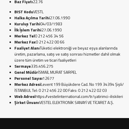
Baz Fiyatı
22.76
BIST Kodu
VESTL
Halka Açılma Tarihi
27.06.1990
Kuruluş Tarihi
04/03/1983
İlk İşlem Tarihi
27.06.1990
Merkez Tel
0 212 456 34 56
Merkez Fax
0 212 422 00 66
Faaliyet Alanı
Tüketici elektroniği ve beyaz eşya alanlarında
üretim, pazarlama, satış ve satış sonrası hizmetler dahil olmak
üzere tüm üretim ve ticari faaliyetleri
Sermaye
335.456.275
Genel Müdür
İSMAİL MURAT SARPEL
Personel Sayısı
12677
Merkez Adresi
Levent 199 Büyükdere Cad. No 199 34394 Şişli/
İSTANBUL Tel: 0 212 456 22 00 Faks: 0 212 422 02 03
Web Adresi
https://vestelinternational.com/tr/yatirimci-iliskileri
Şirket Ünvanı
VESTEL ELEKTRONİK SANAYİ VE TİCARET A.Ş.