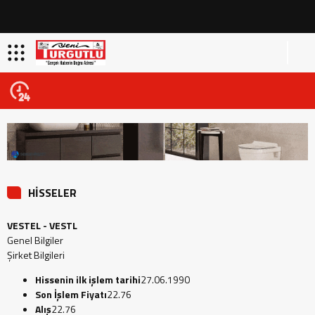
HİSSELER
VESTEL - VESTL
Genel Bilgiler
Şirket Bilgileri
Hissenin ilk işlem tarihi
27.06.1990
Son İşlem Fiyatı
22.76
Alış
22.76