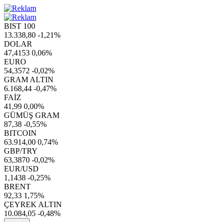
BIST 100
13.338,80
-1,21%
DOLAR
47,4153
0,06%
EURO
54,3572
-0,02%
GRAM ALTIN
6.168,44
-0,47%
FAİZ
41,99
0,00%
GÜMÜŞ GRAM
87,38
-0,55%
BITCOIN
63.914,00
0,74%
GBP/TRY
63,3870
-0,02%
EUR/USD
1,1438
-0,25%
BRENT
92,33
1,75%
ÇEYREK ALTIN
10.084,05
-0,48%