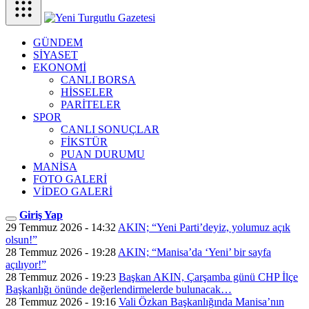
GÜNDEM
SİYASET
EKONOMİ
CANLI BORSA
HİSSELER
PARİTELER
SPOR
CANLI SONUÇLAR
FİKSTÜR
PUAN DURUMU
MANİSA
FOTO GALERİ
VİDEO GALERİ
Giriş Yap
29 Temmuz 2026 - 14:32
AKIN; “Yeni Parti’deyiz, yolumuz açık
olsun!”
28 Temmuz 2026 - 19:28
AKIN; “Manisa’da ‘Yeni’ bir sayfa
açılıyor!”
28 Temmuz 2026 - 19:23
Başkan AKIN, Çarşamba günü CHP İlçe
Başkanlığı önünde değerlendirmelerde bulunacak…
28 Temmuz 2026 - 19:16
Vali Özkan Başkanlığında Manisa’nın