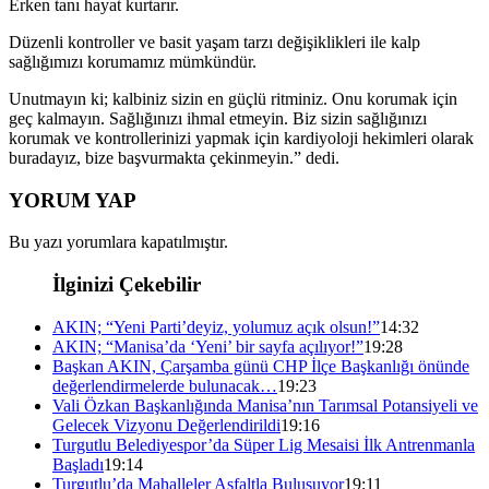
Erken tanı hayat kurtarır.
Düzenli kontroller ve basit yaşam tarzı değişiklikleri ile kalp
sağlığımızı korumamız mümkündür.
Unutmayın ki; kalbiniz sizin en güçlü ritminiz. Onu korumak için
geç kalmayın. Sağlığınızı ihmal etmeyin. Biz sizin sağlığınızı
korumak ve kontrollerinizi yapmak için kardiyoloji hekimleri olarak
buradayız, bize başvurmakta çekinmeyin.” dedi.
YORUM YAP
Bu yazı yorumlara kapatılmıştır.
İlginizi Çekebilir
AKIN; “Yeni Parti’deyiz, yolumuz açık olsun!”
14:32
AKIN; “Manisa’da ‘Yeni’ bir sayfa açılıyor!”
19:28
Başkan AKIN, Çarşamba günü CHP İlçe Başkanlığı önünde
değerlendirmelerde bulunacak…
19:23
Vali Özkan Başkanlığında Manisa’nın Tarımsal Potansiyeli ve
Gelecek Vizyonu Değerlendirildi
19:16
Turgutlu Belediyespor’da Süper Lig Mesaisi İlk Antrenmanla
Başladı
19:14
Turgutlu’da Mahalleler Asfaltla Buluşuyor
19:11