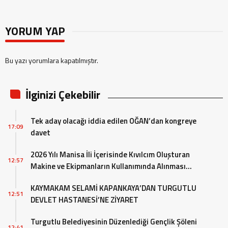
YORUM YAP
Bu yazı yorumlara kapatılmıştır.
İlginizi Çekebilir
Tek aday olacağı iddia edilen OĞAN’dan kongreye
17:09
davet
2026 Yılı Manisa İli İçerisinde Kıvılcım Oluşturan
12:57
Makine ve Ekipmanların Kullanımında Alınması
Gereken Tedbirlere İlişkin Valilik Genel Emri
KAYMAKAM SELAMİ KAPANKAYA’DAN TURGUTLU
12:51
DEVLET HASTANESİ’NE ZİYARET
Turgutlu Belediyesinin Düzenlediği Gençlik Şöleni
12:41