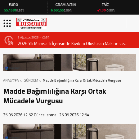
EURO
GRAM ALTIN
FAİZ
55,1581
6.660,55
41,30
0,39%
2,59%
-0,55%
8 Ağustos 2026 - 12:57
2026 Yılı Manisa İli İçerisinde Kıvılcım Oluşturan Makine ve
Ekipmanların Kullanımında Alınması Gereken Tedbirlere İlişkin
Valilik Genel Emri
ANASAYFA
GÜNDEM
Madde Bağımlılığına Karşı Ortak Mücadele Vurgusu
Madde Bağımlılığına Karşı Ortak
Mücadele Vurgusu
25.05.2026 12:52
Güncellenme :
25.05.2026 12:54