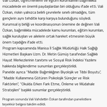
Vali Özkan, öğretmenlerin ve eğitim kurumlarının bağımlılıkla
mücadelede en önemli paydaşlardan biri olduğunu ifade etti. Vali
Özkan, riskin yalnızca belirli çevrelerle sınırlı olmadığını, tüm
gençlerin aynı tehditle karşı karşıya bulunduğunu söyledi.
Kurumsal iş birliği ve koordinasyonun önemine de değinen Vali
Özkan, bağımlılıkla mücadelede kamu kurumları, eğitim kurumları,
sağlık kuruluşları ve ailelerin ortak hareket etmesinin büyük
önem taşıdığını ifade etti.
Program kapsamında Manisa İl Sağlık Müdürlüğü Halk Sağlığı
Hizmetleri Başkanı Uzm. Dr. Metin Gümüş tarafından Sağlıklı
Hayat Merkezlerinin tanıtımı ve Sosyal Risk İndeksi Yazılımı
hakkında bilgilendirme sunumları gerçekleştirildi.
Panelde ayrıca “Madde Bağımlılığının Biyolojik ve Tıbbi Boyutu”,
“Madde Kullanımına Götüren Psikolojik Süreçler ve Risk
Faktörleri”, “Okulda Erken Fark Etme, Önleme ve Müdahale
Stratejileri” başlıklı sunumlar gerçekleştirildi.
Program sonunda Vali Vahdettin Özkan tarafından panelistlere
teşekkür belgesi takdim edildi.