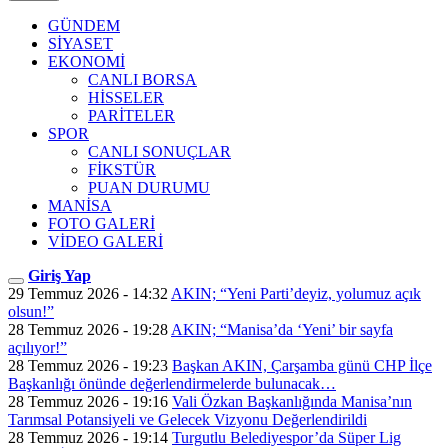
GÜNDEM
SİYASET
EKONOMİ
CANLI BORSA
HİSSELER
PARİTELER
SPOR
CANLI SONUÇLAR
FİKSTÜR
PUAN DURUMU
MANİSA
FOTO GALERİ
VİDEO GALERİ
Giriş Yap
29 Temmuz 2026 - 14:32
AKIN; “Yeni Parti’deyiz, yolumuz açık
olsun!”
28 Temmuz 2026 - 19:28
AKIN; “Manisa’da ‘Yeni’ bir sayfa
açılıyor!”
28 Temmuz 2026 - 19:23
Başkan AKIN, Çarşamba günü CHP İlçe
Başkanlığı önünde değerlendirmelerde bulunacak…
28 Temmuz 2026 - 19:16
Vali Özkan Başkanlığında Manisa’nın
Tarımsal Potansiyeli ve Gelecek Vizyonu Değerlendirildi
28 Temmuz 2026 - 19:14
Turgutlu Belediyespor’da Süper Lig