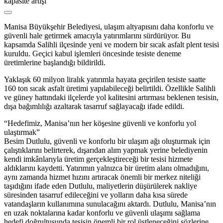
Manisa Büyükşehir Belediyesi, ulaşım altyapısını daha konforlu ve
güvenli hale getirmek amacıyla yatırımlarını sürdürüyor. Bu
kapsamda Salihli ilçesinde yeni ve modern bir sıcak asfalt plent tesisi
kuruldu. Geçici kabul işlemleri öncesinde tesiste deneme
üretimlerine başlandığı bildirildi.
Yaklaşık 60 milyon liralık yatırımla hayata geçirilen tesiste saatte
160 ton sıcak asfalt üretimi yapılabileceği belirtildi. Özellikle Salihli
ve güney hattındaki ilçelerde yol kalitesini artırması beklenen tesisin,
dışa bağımlılığı azaltarak tasarruf sağlayacağı ifade edildi.
“Hedefimiz, Manisa’nın her köşesine güvenli ve konforlu yol
ulaştırmak”
Besim Dutlulu, güvenli ve konforlu bir ulaşım ağı oluşturmak için
çalıştıklarını belirterek, dışarıdan alım yapmak yerine belediyenin
kendi imkânlarıyla üretim gerçekleştireceği bir tesisi hizmete
aldıklarını kaydetti. Yatırımın yalnızca bir üretim alanı olmadığını,
aynı zamanda hizmet hızını artıracak önemli bir merkez niteliği
taşıdığını ifade eden Dutlulu, maliyetlerin düşürülerek nakliye
süresinden tasarruf edileceğini ve yolların daha kısa sürede
vatandaşların kullanımına sunulacağını aktardı. Dutlulu, Manisa’nın
en uzak noktalarına kadar konforlu ve güvenli ulaşımı sağlama
hedefi doğrultusunda tesisin önemli bir rol üstleneceğini sözlerine