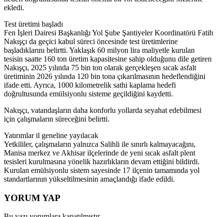
ekledi.
Test üretimi başladı
Fen İşleri Dairesi Başkanlığı Yol Şube Şantiyeler Koordinatörü Fatih
Nakışçı da geçici kabul süreci öncesinde test üretimlerine
başladıklarını belirtti. Yaklaşık 60 milyon lira maliyetle kurulan
tesisin saatte 160 ton üretim kapasitesine sahip olduğunu dile getiren
Nakışçı, 2025 yılında 75 bin ton olarak gerçekleşen sıcak asfalt
üretiminin 2026 yılında 120 bin tona çıkarılmasının hedeflendiğini
ifade etti. Ayrıca, 1000 kilometrelik sathi kaplama hedefi
doğrultusunda emülsiyonlu sisteme geçildiğini kaydetti.
Nakışçı, vatandaşların daha konforlu yollarda seyahat edebilmesi
için çalışmaların süreceğini belirtti.
Yatırımlar il geneline yayılacak
Yetkililer, çalışmaların yalnızca Salihli ile sınırlı kalmayacağını,
Manisa merkez ve Akhisar ilçelerinde de yeni sıcak asfalt plent
tesisleri kurulmasına yönelik hazırlıkların devam ettiğini bildirdi.
Kurulan emülsiyonlu sistem sayesinde 17 ilçenin tamamında yol
standartlarının yükseltilmesinin amaçlandığı ifade edildi.
YORUM YAP
Bu yazı yorumlara kapatılmıştır.