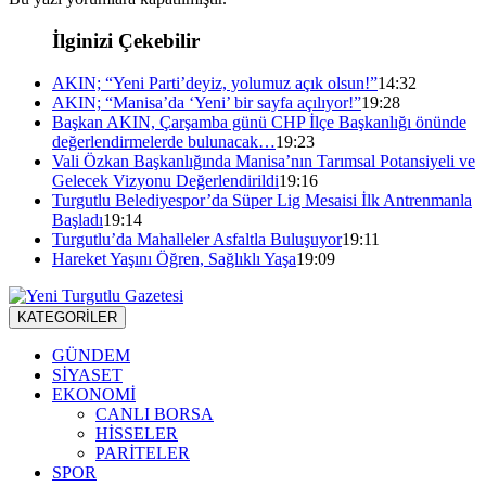
İlginizi Çekebilir
AKIN; “Yeni Parti’deyiz, yolumuz açık olsun!”
14:32
AKIN; “Manisa’da ‘Yeni’ bir sayfa açılıyor!”
19:28
Başkan AKIN, Çarşamba günü CHP İlçe Başkanlığı önünde
değerlendirmelerde bulunacak…
19:23
Vali Özkan Başkanlığında Manisa’nın Tarımsal Potansiyeli ve
Gelecek Vizyonu Değerlendirildi
19:16
Turgutlu Belediyespor’da Süper Lig Mesaisi İlk Antrenmanla
Başladı
19:14
Turgutlu’da Mahalleler Asfaltla Buluşuyor
19:11
Hareket Yaşını Öğren, Sağlıklı Yaşa
19:09
KATEGORİLER
GÜNDEM
SİYASET
EKONOMİ
CANLI BORSA
HİSSELER
PARİTELER
SPOR