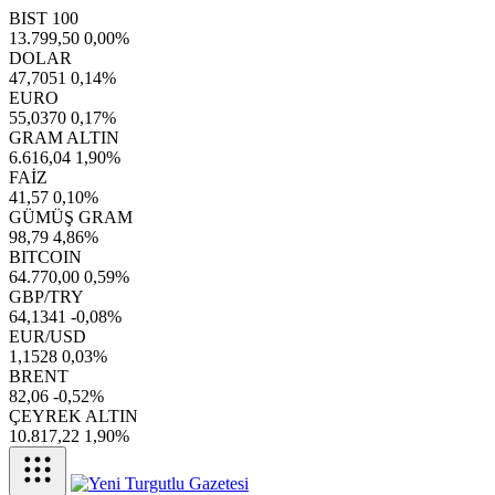
BIST 100
13.799,50
0,00%
DOLAR
47,7051
0,14%
EURO
55,0370
0,17%
GRAM ALTIN
6.616,04
1,90%
FAİZ
41,57
0,10%
GÜMÜŞ GRAM
98,79
4,86%
BITCOIN
64.770,00
0,59%
GBP/TRY
64,1341
-0,08%
EUR/USD
1,1528
0,03%
BRENT
82,06
-0,52%
ÇEYREK ALTIN
10.817,22
1,90%