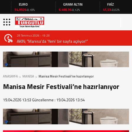
EURO
GRAM ALTIN
FAİZ
54,8926
6.488,36
41,53
-0,18%
-0,12%
-0,02%
28 Temmuz 2026 - 19:28
AKIN; “Manisa’da ‘Yeni’ bir sayfa açılıyor!”
ANASAYFA
MANİSA
Manisa Mesir Festivali’ne hazırlanıyor
Manisa Mesir Festivali’ne hazırlanıyor
19.04.2026 13:53
Güncellenme :
19.04.2026 13:54