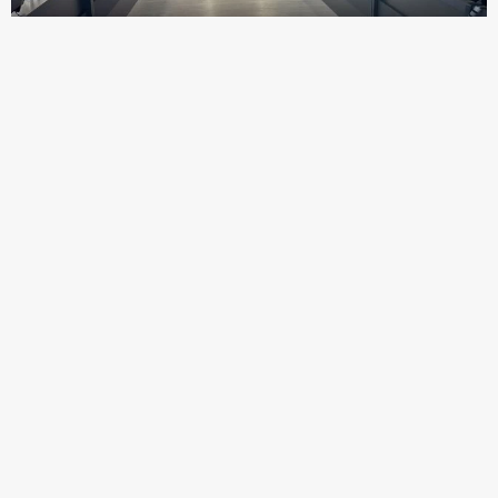
Manisa İl Tarım ve Orman Müdürlüğünce, 17 ilçe müdürlüğünde
görevli veteriner hekimlerin katılımıyla “Kanatlı Bilgilendirme
Toplantısı” düzenlendi.
16 Nisan 2026 tarihinde gerçekleştirilen toplantıda, “Ticari Etlik
ve Yumurtacı Kanatlı İşletmelerinin Biyogüvenlik Kurallarına Dair
Tebliğ” kapsamındaki güncel düzenlemeler ele alındı. Kanatlı
işletmelerinin uyması gereken asgari teknik ve hijyenik
standartlar detaylandırıldı.
Toplantıda özellikle Avian Influenza (Kuş Gribi) ve diğer bulaşıcı
hastalıklarla mücadele kapsamında yürütülecek çalışmalar ve