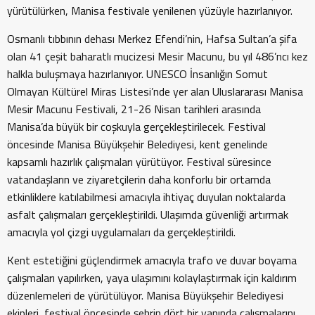
yürütülürken, Manisa festivale yenilenen yüzüyle hazırlanıyor.
Osmanlı tıbbının dehası Merkez Efendi’nin, Hafsa Sultan’a şifa
olan 41 çeşit baharatlı mucizesi Mesir Macunu, bu yıl 486’ncı kez
halkla buluşmaya hazırlanıyor. UNESCO İnsanlığın Somut
Olmayan Kültürel Miras Listesi’nde yer alan Uluslararası Manisa
Mesir Macunu Festivali, 21-26 Nisan tarihleri arasında
Manisa’da büyük bir coşkuyla gerçekleştirilecek. Festival
öncesinde Manisa Büyükşehir Belediyesi, kent genelinde
kapsamlı hazırlık çalışmaları yürütüyor. Festival süresince
vatandaşların ve ziyaretçilerin daha konforlu bir ortamda
etkinliklere katılabilmesi amacıyla ihtiyaç duyulan noktalarda
asfalt çalışmaları gerçekleştirildi. Ulaşımda güvenliği artırmak
amacıyla yol çizgi uygulamaları da gerçekleştirildi.
Kent estetiğini güçlendirmek amacıyla trafo ve duvar boyama
çalışmaları yapılırken, yaya ulaşımını kolaylaştırmak için kaldırım
düzenlemeleri de yürütülüyor. Manisa Büyükşehir Belediyesi
ekipleri, festival öncesinde şehrin dört bir yanında çalışmalarını