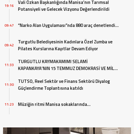
Vali Özkan Başkanlığında Manisa’nın Tarımsal
19:16
Potansiyeli ve Gelecek Vizyonu Değerlendirildi
“Narko Alan Uygulaması”nda 880 araç denetlendi…
09:47
Turgutlu Belediyesinin Kadınlara Özel Zumba ve
09:42
Pilates Kurslarına Kayıtlar Devam Ediyor
TURGUTLU KAYMAKAMIMI SELAMİ
11:33
KAPANKAYA’NIN 15 TEMMUZ DEMOKRASİ VE MİLLİ
BİRLİK GÜNÜ MES
TUTSO, Reel Sektör ve Finans Sektörü Diyalog
11:30
Güçlendirme Toplantısına katıldı
Müziğin ritmi Manisa sokaklarında…
11:23