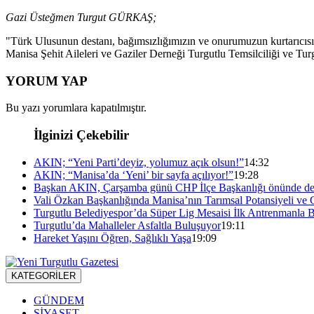
Gazi Üsteğmen Turgut GÜRKAŞ;
"Türk Ulusunun destanı, bağımsızlığımızın ve onurumuzun kurtarıcıs
Manisa Şehit Aileleri ve Gaziler Derneği Turgutlu Temsilciliği ve Tu
YORUM YAP
Bu yazı yorumlara kapatılmıştır.
İlginizi Çekebilir
AKIN; “Yeni Parti’deyiz, yolumuz açık olsun!”
14:32
AKIN; “Manisa’da ‘Yeni’ bir sayfa açılıyor!”
19:28
Başkan AKIN, Çarşamba günü CHP İlçe Başkanlığı önünde de
Vali Özkan Başkanlığında Manisa’nın Tarımsal Potansiyeli ve 
Turgutlu Belediyespor’da Süper Lig Mesaisi İlk Antrenmanla B
Turgutlu’da Mahalleler Asfaltla Buluşuyor
19:11
Hareket Yaşını Öğren, Sağlıklı Yaşa
19:09
KATEGORİLER
GÜNDEM
SİYASET