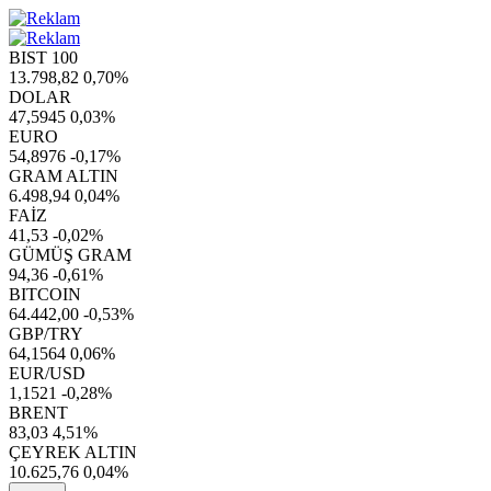
BIST 100
13.798,82
0,70%
DOLAR
47,5945
0,03%
EURO
54,8976
-0,17%
GRAM ALTIN
6.498,94
0,04%
FAİZ
41,53
-0,02%
GÜMÜŞ GRAM
94,36
-0,61%
BITCOIN
64.442,00
-0,53%
GBP/TRY
64,1564
0,06%
EUR/USD
1,1521
-0,28%
BRENT
83,03
4,51%
ÇEYREK ALTIN
10.625,76
0,04%