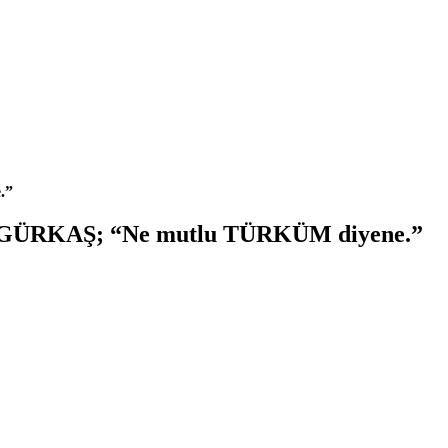
.”
rgut GÜRKAŞ; “Ne mutlu TÜRKÜM diyene.”