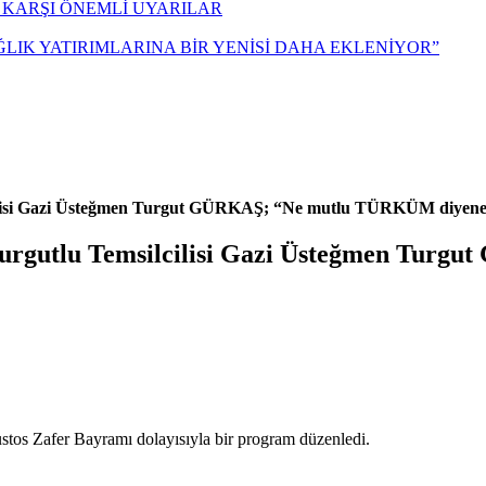
 KARŞI ÖNEMLİ UYARILAR
ĞLIK YATIRIMLARINA BİR YENİSİ DAHA EKLENİYOR”
ilcilisi Gazi Üsteğmen Turgut GÜRKAŞ; “Ne mutlu TÜRKÜM diyene
i Turgutlu Temsilcilisi Gazi Üsteğmen Tu
ustos Zafer Bayramı dolayısıyla bir program düzenledi.