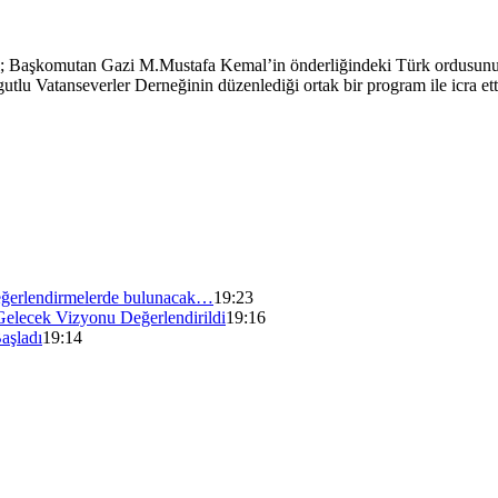
ı; Başkomutan Gazi M.Mustafa Kemal’in önderliğindeki Türk ordusunun
rgutlu Vatanseverler Derneğinin düzenlediği ortak bir program ile icr
ğerlendirmelerde bulunacak…
19:23
Gelecek Vizyonu Değerlendirildi
19:16
aşladı
19:14