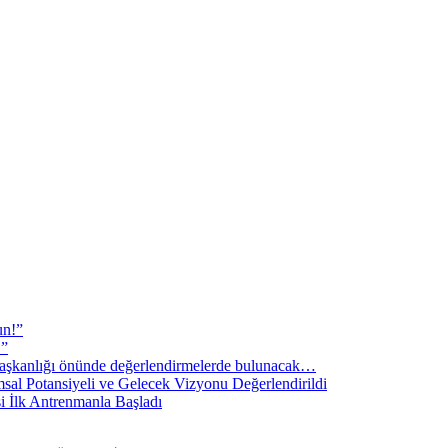
un!”
!”
şkanlığı önünde değerlendirmelerde bulunacak…
sal Potansiyeli ve Gelecek Vizyonu Değerlendirildi
i İlk Antrenmanla Başladı