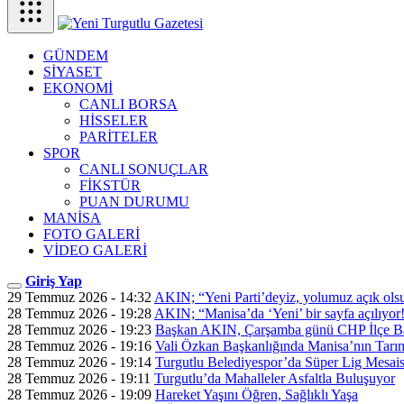
GÜNDEM
SİYASET
EKONOMİ
CANLI BORSA
HİSSELER
PARİTELER
SPOR
CANLI SONUÇLAR
FİKSTÜR
PUAN DURUMU
MANİSA
FOTO GALERİ
VİDEO GALERİ
Giriş Yap
29 Temmuz 2026 - 14:32
AKIN; “Yeni Parti’deyiz, yolumuz açık ols
28 Temmuz 2026 - 19:28
AKIN; “Manisa’da ‘Yeni’ bir sayfa açılıyor
28 Temmuz 2026 - 19:23
Başkan AKIN, Çarşamba günü CHP İlçe Ba
28 Temmuz 2026 - 19:16
Vali Özkan Başkanlığında Manisa’nın Tarım
28 Temmuz 2026 - 19:14
Turgutlu Belediyespor’da Süper Lig Mesais
28 Temmuz 2026 - 19:11
Turgutlu’da Mahalleler Asfaltla Buluşuyor
28 Temmuz 2026 - 19:09
Hareket Yaşını Öğren, Sağlıklı Yaşa