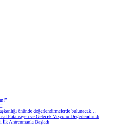
un!”
!”
şkanlığı önünde değerlendirmelerde bulunacak…
sal Potansiyeli ve Gelecek Vizyonu Değerlendirildi
i İlk Antrenmanla Başladı