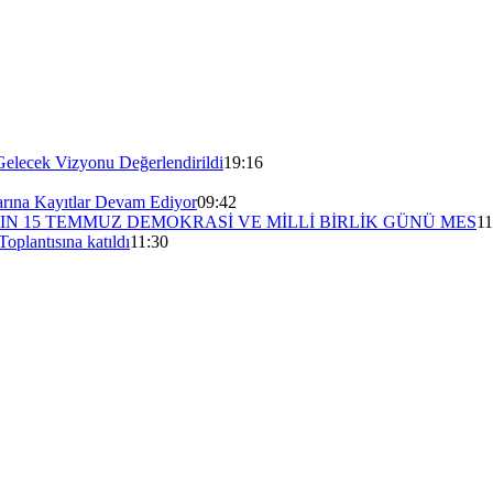
Gelecek Vizyonu Değerlendirildi
19:16
arına Kayıtlar Devam Ediyor
09:42
 15 TEMMUZ DEMOKRASİ VE MİLLİ BİRLİK GÜNÜ MES
11
plantısına katıldı
11:30