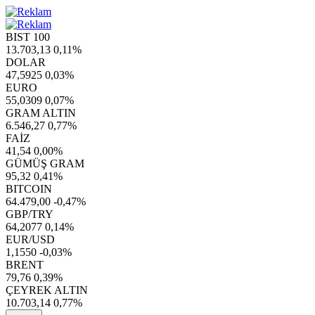
BIST 100
13.703,13
0,11%
DOLAR
47,5925
0,03%
EURO
55,0309
0,07%
GRAM ALTIN
6.546,27
0,77%
FAİZ
41,54
0,00%
GÜMÜŞ GRAM
95,32
0,41%
BITCOIN
64.479,00
-0,47%
GBP/TRY
64,2077
0,14%
EUR/USD
1,1550
-0,03%
BRENT
79,76
0,39%
ÇEYREK ALTIN
10.703,14
0,77%