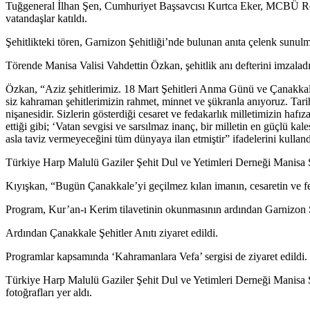
Tuğgeneral İlhan Şen, Cumhuriyet Başsavcısı Kurtca Eker, MCBÜ Rektör
vatandaşlar katıldı.
Şehitlikteki tören, Garnizon Şehitliği’nde bulunan anıta çelenk sunulm
Törende Manisa Valisi Vahdettin Özkan, şehitlik anı defterini imzaladı
Özkan, “Aziz şehitlerimiz. 18 Mart Şehitleri Anma Günü ve Çanakkale 
siz kahraman şehitlerimizin rahmet, minnet ve şükranla anıyoruz. Tari
nişanesidir. Sizlerin gösterdiği cesaret ve fedakarlık milletimizin h
ettiği gibi; ‘Vatan sevgisi ve sarsılmaz inanç, bir milletin en güçlü ka
asla taviz vermeyeceğini tüm dünyaya ilan etmiştir” ifadelerini kulland
Türkiye Harp Malulü Gaziler Şehit Dul ve Yetimleri Derneği Manisa
Kıyışkan, “Bugün Çanakkale’yi geçilmez kılan imanın, cesaretin ve fed
Program, Kur’an-ı Kerim tilavetinin okunmasının ardından Garnizon Şeh
Ardından Çanakkale Şehitler Anıtı ziyaret edildi.
Programlar kapsamında ‘Kahramanlara Vefa’ sergisi de ziyaret edildi.
Türkiye Harp Malulü Gaziler Şehit Dul ve Yetimleri Derneği Manisa Şu
fotoğrafları yer aldı.