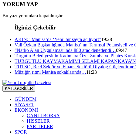
YORUM YAP
Bu yazı yorumlara kapatılmıştır.
İlginizi Çekebilir
AKIN; “Manisa’da ‘Yeni’ bir sayfa açılıyor!”
19:28
Vali Özkan Başkanlığında Manisa’nın Tarımsal Potansiyeli ve 
“Narko Alan Uygulaması”nda 880 araç denetlendi…
09:47
Turgutlu Belediyesinin Kadınlara Özel Zumba ve Pilates Kursl
TURGUTLU KAYMAKAMIMI SELAMİ KAPANKAYA’NIN
TUTSO, Reel Sektör ve Finans Sektörü Diyalog Güçlendirme To
Müziğin ritmi Manisa sokaklarında…
11:23
KATEGORİLER
GÜNDEM
SİYASET
EKONOMİ
CANLI BORSA
HİSSELER
PARİTELER
SPOR