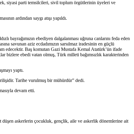
asi parti temsilcileri, sivil toplum örgütlerinin üyeleri ve
asının ardından saygı atışı yapıldı.
ldızlı bayrağımızın ebediyen dalgalanması uğruna canlarını feda eden
hasına savunan aziz ecdadımızın sarsılmaz iradesinin en güçlü
 devam edecektir. Baş komutan Gazi Mustafa Kemal Atatürk’ün ifade
aklar bizlere ebedi vatan olmuş, Türk milleti bağımsızlık karakterinden
şmayı yaptı.
ilişidir. Tarihe vurulmuş bir mühürdür” dedi.
masıyla devam etti.
düşen askerlerin çocukluk, gençlik, aile ve askerlik dönemlerine ait