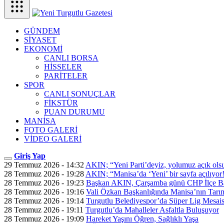
GÜNDEM
SİYASET
EKONOMİ
CANLI BORSA
HİSSELER
PARİTELER
SPOR
CANLI SONUÇLAR
FİKSTÜR
PUAN DURUMU
MANİSA
FOTO GALERİ
VİDEO GALERİ
Giriş Yap
29 Temmuz 2026 - 14:32
AKIN; “Yeni Parti’deyiz, yolumuz açık ols
28 Temmuz 2026 - 19:28
AKIN; “Manisa’da ‘Yeni’ bir sayfa açılıyor
28 Temmuz 2026 - 19:23
Başkan AKIN, Çarşamba günü CHP İlçe Ba
28 Temmuz 2026 - 19:16
Vali Özkan Başkanlığında Manisa’nın Tarım
28 Temmuz 2026 - 19:14
Turgutlu Belediyespor’da Süper Lig Mesais
28 Temmuz 2026 - 19:11
Turgutlu’da Mahalleler Asfaltla Buluşuyor
28 Temmuz 2026 - 19:09
Hareket Yaşını Öğren, Sağlıklı Yaşa