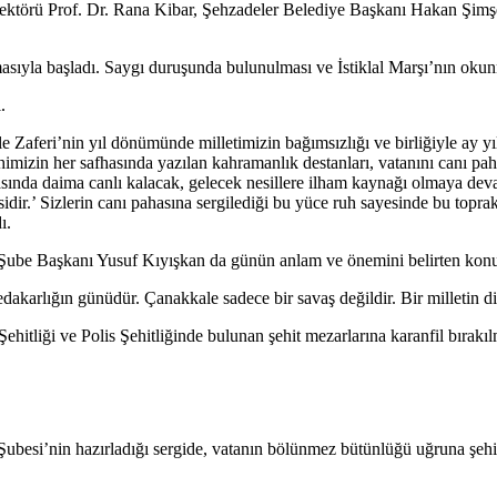
ü Prof. Dr. Rana Kibar, Şehzadeler Belediye Başkanı Hakan Şimşek, siy
asıyla başladı. Saygı duruşunda bulunulması ve İstiklal Marşı’nın okunm
.
Zaferi’nin yıl dönümünde milletimizin bağımsızlığı ve birliğiyle ay yı
himizin her safhasında yazılan kahramanlık destanları, vatanını canı pa
afızasında daima canlı kalacak, gelecek nesillere ilham kaynağı olmaya
lesidir.’ Sizlerin canı pahasına sergilediği bu yüce ruh sayesinde bu topr
ı.
 Şube Başkanı Yusuf Kıyışkan da günün anlam ve önemini belirten konu
akarlığın günüdür. Çanakkale sadece bir savaş değildir. Bir milletin dir
itliği ve Polis Şehitliğinde bulunan şehit mezarlarına karanfil bırakıl
besi’nin hazırladığı sergide, vatanın bölünmez bütünlüğü uğruna şehit 