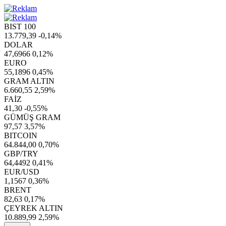
BIST 100
13.779,39
-0,14%
DOLAR
47,6966
0,12%
EURO
55,1896
0,45%
GRAM ALTIN
6.660,55
2,59%
FAİZ
41,30
-0,55%
GÜMÜŞ GRAM
97,57
3,57%
BITCOIN
64.844,00
0,70%
GBP/TRY
64,4492
0,41%
EUR/USD
1,1567
0,36%
BRENT
82,63
0,17%
ÇEYREK ALTIN
10.889,99
2,59%