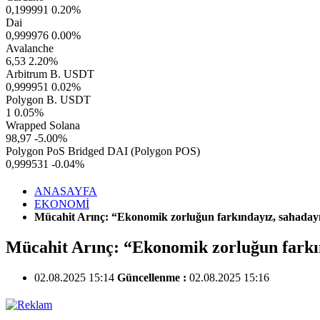
0,199991
0.20%
Dai
0,999976
0.00%
Avalanche
6,53
2.20%
Arbitrum B. USDT
0,999951
0.02%
Polygon B. USDT
1
0.05%
Wrapped Solana
98,97
-5.00%
Polygon PoS Bridged DAI (Polygon POS)
0,999531
-0.04%
ANASAYFA
EKONOMİ
Mücahit Arınç: “Ekonomik zorluğun farkındayız, sahadayız
Mücahit Arınç: “Ekonomik zorluğun farkın
02.08.2025 15:14
Güncellenme :
02.08.2025 15:16