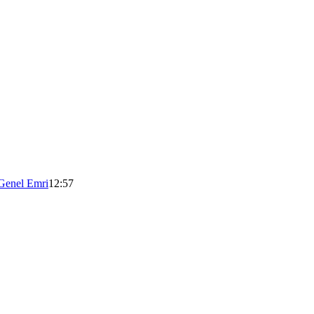
 Genel Emri
12:57