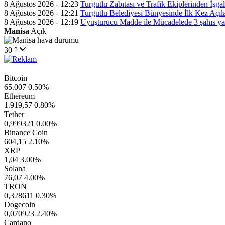
8 Ağustos 2026 - 12:23
Turgutlu Zabıtası ve Trafik Ekiplerinden İşga
8 Ağustos 2026 - 12:21
Turgutlu Belediyesi Bünyesinde İlk Kez Açı
8 Ağustos 2026 - 12:19
Uyuşturucu Madde ile Mücadelede 3 şahıs y
Manisa
Açık
30 °
Bitcoin
65.007
0.50%
Ethereum
1.919,57
0.80%
Tether
0,999321
0.00%
Binance Coin
604,15
2.10%
XRP
1,04
3.00%
Solana
76,07
4.00%
TRON
0,328611
0.30%
Dogecoin
0,070923
2.40%
Cardano