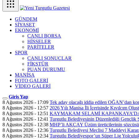
GÜNDEM
SİYASET
EKONOMİ
CANLI BORSA
HİSSELER
PARİTELER
SPOR
CANLI SONUÇLAR
FİKSTÜR
PUAN DURUMU
MANİSA
FOTO GALERİ
VİDEO GALERİ
Giriş Yap
8 Ağustos 2026 - 17:09
Tek aday olacağı iddia edilen OĞAN’dan ko
8 Ağustos 2026 - 12:57
2026 Yılı Manisa İli İçerisinde Kıvılcım Olu
8 Ağustos 2026 - 12:51
KAYMAKAM SELAMİ KAPANKAYA’DA
8 Ağustos 2026 - 12:41
Turgutlu Belediyesinin Düzenlediği Gençlik 
8 Ağustos 2026 - 12:38
MHP’li AKÇAY Üzüm üreticilerinin sözcüsü
8 Ağustos 2026 - 12:36
Turgutlu Belediyesi Meclisi 7 Maddeyi Karar
8 Ağustos 2026 - 12:34
Turgutlu Belediyespor’un Süper Lig Yolculuğu