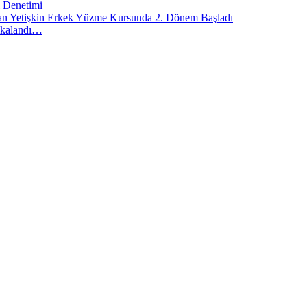
l Denetimi
lan Yetişkin Erkek Yüzme Kursunda 2. Dönem Başladı
akalandı…