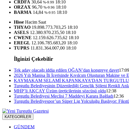
CRDFA
30,64
18:10
%-9.99
ORZAX
96,70
18:10
%-9.96
BARMA
14,84
18:10
%-9.95
Hisse
Hacim
Saat
THYAO
19.898.773.703,25
18:10
ASELS
12.380.970.235,50
18:10
CWENE
12.159.626.735,62
18:10
EREGL
12.106.785.683,20
18:10
TUPRS
11.831.364.007,00
18:10
İlginizi Çekebilir
Tek aday olacağı iddia edilen OĞAN’dan kongreye davet
17:0
2026 Yılı Manisa İli İçerisinde Kıvılcım Oluşturan Makine ve 
KAYMAKAM SELAMİ KAPANKAYA’DAN TURGUTLU 
Turgutlu Belediyesinin Düzenlediği Gençlik Şöleni Renkli An
MHP’li AKÇAY Üzüm üreticilerinin sözcüsü oldu
12:38
Turgutlu Belediyesi Meclisi 7 Maddeyi Karara Bağladı
12:36
Turgutlu Belediyespor’un Süper Lig Yolculuğu Başlıyor: Fikstü
KATEGORİLER
GÜNDEM