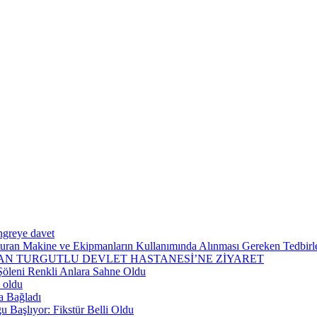
ngreye davet
şturan Makine ve Ekipmanların Kullanımında Alınması Gereken Tedbirler
N TURGUTLU DEVLET HASTANESİ’NE ZİYARET
Şöleni Renkli Anlara Sahne Oldu
 oldu
a Bağladı
 Başlıyor: Fikstür Belli Oldu