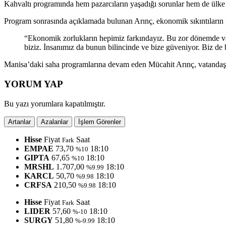
Kahvaltı programında hem pazarcıların yaşadığı sorunlar hem de ülke
Program sonrasında açıklamada bulunan Arınç, ekonomik sıkıntıların fa
“Ekonomik zorlukların hepimiz farkındayız. Bu zor dönemde vat
biziz. İnsanımız da bunun bilincinde ve bize güveniyor. Biz de
Manisa’daki saha programlarına devam eden Mücahit Arınç, vatandaşla b
YORUM YAP
Bu yazı yorumlara kapatılmıştır.
Artanlar
Azalanlar
İşlem Görenler
Hisse
Fiyat
Saat
Fark
EMPAE
73,70
18:10
%10
GIPTA
67,65
18:10
%10
MRSHL
1.707,00
18:10
%9.99
KARCL
50,70
18:10
%9.98
CRFSA
210,50
18:10
%9.98
Hisse
Fiyat
Saat
Fark
LIDER
57,60
18:10
%-10
SURGY
51,80
18:10
%-9.99