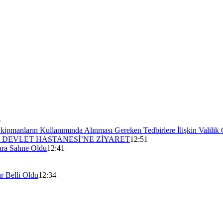
9
Ekipmanların Kullanımında Alınması Gereken Tedbirlere İlişkin Valilik
DEVLET HASTANESİ’NE ZİYARET
12:51
lara Sahne Oldu
12:41
r Belli Oldu
12:34