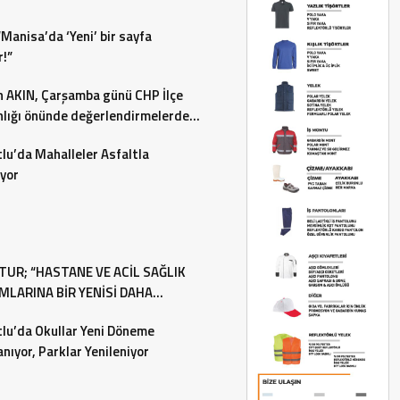
“Manisa’da ‘Yeni’ bir sayfa
r!”
 AKIN, Çarşamba günü CHP İlçe
lığı önünde değerlendirmelerde
acak…
lu’da Mahalleler Asfaltla
yor
TUR; “HASTANE VE ACİL SAĞLIK
IMLARINA BİR YENİSİ DAHA
İYOR”
lu’da Okullar Yeni Döneme
anıyor, Parklar Yenileniyor