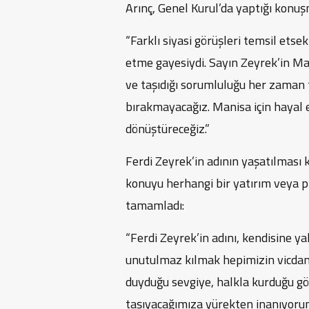
Arınç, Genel Kurul’da yaptığı konuş
“Farklı siyasi görüşleri temsil et
etme gayesiydi. Sayın Zeyrek’in Man
ve taşıdığı sorumluluğu her zaman t
bırakmayacağız. Manisa için hayal e
dönüştüreceğiz.”
Ferdi Zeyrek’in adının yaşatılması
konuyu herhangi bir yatırım veya p
tamamladı:
“Ferdi Zeyrek’in adını, kendisine ya
unutulmaz kılmak hepimizin vicdan
duyduğu sevgiye, halkla kurduğu gön
taşıyacağımıza yürekten inanıyoru