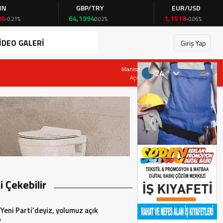
GBP/TRY
EUR/USD
64,1994
1,1518
0,02%
-0,06%
İDEO GALERİ
Giriş Yap
28 Temmuz 2026 - 19:23
Manisa
24 °
Başkan AKIN, Çarşamba günü CHP İlçe Başk
Açık
zi Çekebilir
“Yeni Parti’deyiz, yolumuz açık
”