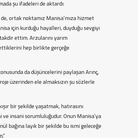
mada şu ifadeleri de aktardı:
sek de, ortak noktamız Manisa’mıza hizmet
isa için kurduğu hayalleri, duyduğu sevgiyi
akdir ettim. Arzularını yarım
ttiklerini hep birlikte gerçeğe
 konusunda da düşüncelerini paylaşan Arınç,
roje üzerinden ele almaksızın şu sözlerle
kışır bir şekilde yaşatmak, hatırasını
i ve insani sorumluluğudur. Onun Manisa’ya
ül bağına layık bir şekilde bu ismi geleceğe
m.”