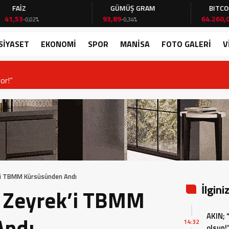
Z
GÜMÜŞ GRAM
BITCOIN
93,89
64.260,00
0,02%
-0,34%
-0,21%
SİYASET
EKONOMİ
SPOR
MANİSA
FOTO GALERİ
V
or!”
k’i TBMM Kürsüsünden Andı
İlgini
, Zeyrek’i TBMM
AKIN; 
Andı
14:32
olsun!