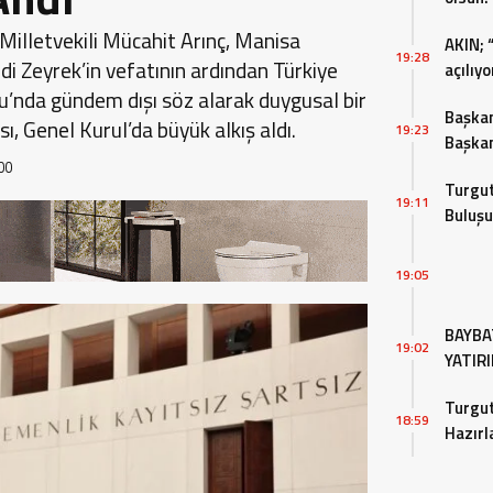
illetvekili Mücahit Arınç, Manisa
AKIN; 
19:28
i Zeyrek’in vefatının ardından Türkiye
açılıyo
u’nda gündem dışı söz alarak duygusal bir
Başkan
, Genel Kurul’da büyük alkış aldı.
19:23
Başkan
bulun
00
Turgut
19:11
Buluşu
19:05
BAYBA
19:02
YATIR
EKLEN
Turgut
18:59
Hazırl