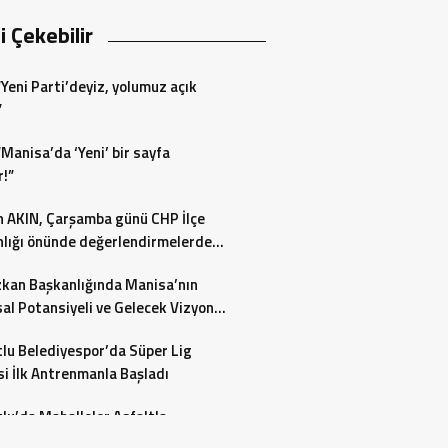
zi Çekebilir
“Yeni Parti’deyiz, yolumuz açık
”
“Manisa’da ‘Yeni’ bir sayfa
r!”
 AKIN, Çarşamba günü CHP İlçe
lığı önünde değerlendirmelerde
acak…
zkan Başkanlığında Manisa’nın
al Potansiyeli ve Gelecek Vizyonu
endirildi
lu Belediyespor’da Süper Lig
i İlk Antrenmanla Başladı
lu’da Mahalleler Asfaltla
yor