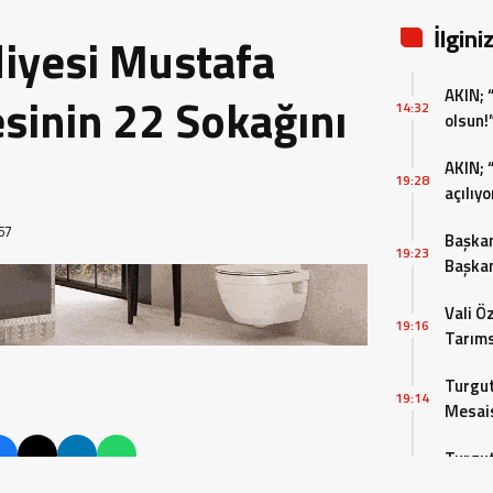
İlgini
diyesi Mustafa
AKIN; 
sinin 22 Sokağını
14:32
olsun!
AKIN; 
19:28
açılıyo
57
Başkan
19:23
Başkan
bulun
Vali Ö
19:16
Tarıms
Değerl
Turgut
19:14
Mesais
Turgut
19:11
Buluşu