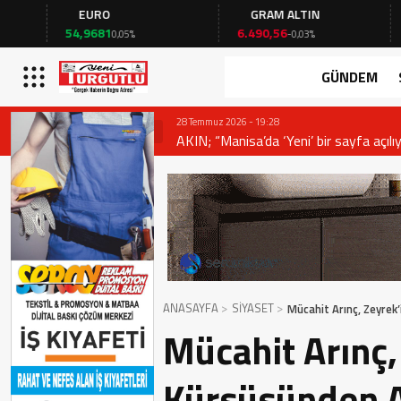
EURO
GRAM ALTIN
FAİ
54,9681
6.490,56
41,53
0,05%
-0,03%
-
GÜNDEM
28 Temmuz 2026 - 19:28
AKIN; “Manisa’da ‘Yeni’ bir sayfa açılıy
ANASAYFA
SİYASET
Mücahit Arınç, Zeyre
Mücahit Arınç
Kürsüsünden 