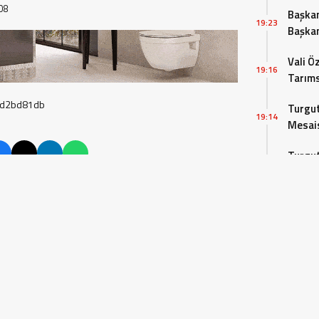
08
Başkan
19:23
Başkan
bulun
Vali Ö
19:16
Tarıms
Değerl
Turgut
19:14
Mesais
Turgut
19:11
Buluşu
 Bayar Üniversitesi Tıp Fakültesi mezuniyet
 mezuniyet heyecanına ortak oldu.
Hareke
19:09
arafından Süleyman Demirel Kültür
töreninde, yoğun ve zorlu bir eğitim
enciler kep atarak mezun olmanın gururunu
un öğrenciler ve aileleri duygu dolu anlar