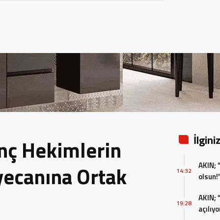
İlgini
nç Hekimlerin
AKIN; 
ecanına Ortak
14:32
olsun!
AKIN; 
19:28
açılıyo