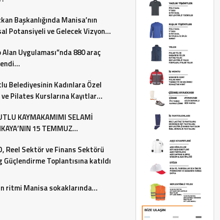
zkan Başkanlığında Manisa’nın
al Potansiyeli ve Gelecek Vizyonu
endirildi
 Alan Uygulaması”nda 880 araç
lendi…
lu Belediyesinin Kadınlara Özel
ve Pilates Kurslarına Kayıtlar
 Ediyor
TLU KAYMAKAMIMI SELAMİ
KAYA’NIN 15 TEMMUZ
RASİ VE MİLLİ BİRLİK GÜNÜ MES
 Reel Sektör ve Finans Sektörü
g Güçlendirme Toplantısına katıldı
n ritmi Manisa sokaklarında…