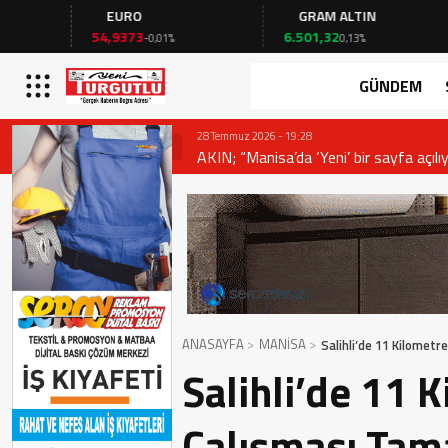
EURO
GRAM ALTIN
FAİ
54,9373
6.501,32
41,53
-0,01%
0,13%
-
GÜNDEM
28 Temmuz 2026 - 19:28
AKIN; “Manisa’da ‘Yeni’ bir sayfa açılıy
ANASAYFA
MANİSA
Salihli’de 11 Kilometr
Salihli’de 11 K
Çalışması Tam