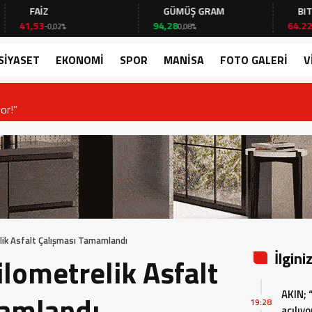
Z
GÜMÜŞ GRAM
BITCOIN
94,28
64.226,00
0,02%
0,08%
-0,26%
SİYASET
EKONOMİ
SPOR
MANİSA
FOTO GALERİ
V
or!”
elik Asfalt Çalışması Tamamlandı
İlgini
ilometrelik Asfalt
AKIN; 
amlandı
19:28
açılıyo