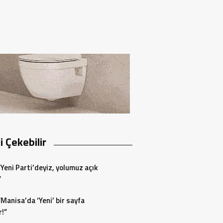
zi Çekebilir
“Yeni Parti’deyiz, yolumuz açık
”
“Manisa’da ‘Yeni’ bir sayfa
r!”