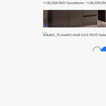
11.06.2026 09:07
Güncellenme :
11.06.2026 09:
Vali Vahdettin Özkan, Manisa Celal
törenine katılarak genç hekimlerin
Manisa Celal Bayar Üniversitesi t
Merkezi'nde düzenlenen mezuniyet 
sürecini başarıyla tamamlayan öğr
ve mutluluğunu yaşadı. Törende mez