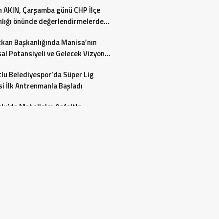
 AKIN, Çarşamba günü CHP İlçe
lığı önünde değerlendirmelerde
acak…
zkan Başkanlığında Manisa’nın
al Potansiyeli ve Gelecek Vizyonu
endirildi
lu Belediyespor’da Süper Lig
i İlk Antrenmanla Başladı
lu’da Mahalleler Asfaltla
yor
t Yaşını Öğren, Sağlıklı Yaşa