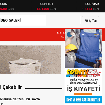
GBP/TRY
EUR/USD
64,1450
1,1523
-0,07%
-0,02%
İDEO GALERİ
Giriş Yap
28 Temmuz 2026 - 19:23
Manisa
21 °
Başkan AKIN, Çarşamba günü CHP İlçe Başk
Açık
zi Çekebilir
“Manisa’da ‘Yeni’ bir sayfa
r!”