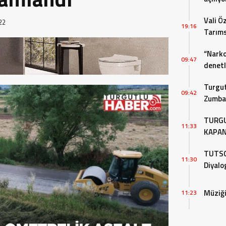
Vali Ö
22
19:16
Tarıms
Değerl
“Narko
09:47
denet
Turgut
09:42
Zumba 
Devam
TURGU
11:33
KAPAN
DEMOK
TUTSO,
11:30
Diyalo
Müziği
11:23