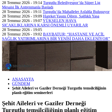
28 Temmuz 2026 - 19:14
Turgutlu Belediyespor’da Süper Lig
Mesaisi İlk Antrenmanla Başladı
28 Temmuz 2026 - 19:11
Turgutlu’da Mahalleler Asfaltla Buluşuyor
28 Temmuz 2026 - 19:09
Hareket Yaşını Öğren, Sağlıklı Yaşa
28 Temmuz 2026 - 19:07
YÜKSELEN HAVA
SICAKLIKLARINA KARŞI ÖNEMLİ UYARILAR
28 Temmuz 2026 - 19:05
28 Temmuz 2026 - 19:02
BAYBATUR; “HASTANE VE ACİL
SAĞLIK YATIRIMLARINA BİR YENİSİ DAHA EKLENİYOR”
ANASAYFA
GÜNDEM
Şehit Aileleri ve Gaziler Derneği Turgutlu temsilciliğinin
planlı eğitim seminerleri
Şehit Aileleri ve Gaziler Derneği
Turgutlu temsilciliğinin planlı eğitim