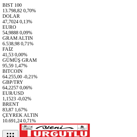
BIST 100
13.798,82
0,70%
DOLAR
47,7024
0,13%
EURO
54,9888
0,09%
GRAM ALTIN
6.538,98
0,71%
FAİZ
41,53
0,00%
GÜMÜŞ GRAM
95,59
1,47%
BITCOIN
64.255,00
-0,21%
GBP/TRY
64,2257
0,06%
EUR/USD
1,1523
-0,02%
BRENT
83,87
1,67%
ÇEYREK ALTIN
10.691,24
0,71%