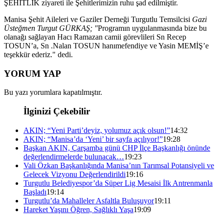
ŞEHİTLİK ziyareti ile Şehitlerimizin ruhu şad edilmiştir.
Manisa Şehit Aileleri ve Gaziler Derneği Turgutlu Temsilcisi
Gazi
Üsteğmen Turgut GÜRKAŞ; "
Programın uygulanmasında bize bu
olanağı sağlayan Hacı Ramazan camii görevlileri Sn Recep
TOSUN’a, Sn .Nalan TOSUN hanımefendiye ve Yasin MEMİŞ’e
teşekkür ederiz." dedi.
YORUM YAP
Bu yazı yorumlara kapatılmıştır.
İlginizi Çekebilir
AKIN; “Yeni Parti’deyiz, yolumuz açık olsun!”
14:32
AKIN; “Manisa’da ‘Yeni’ bir sayfa açılıyor!”
19:28
Başkan AKIN, Çarşamba günü CHP İlçe Başkanlığı önünde
değerlendirmelerde bulunacak…
19:23
Vali Özkan Başkanlığında Manisa’nın Tarımsal Potansiyeli ve
Gelecek Vizyonu Değerlendirildi
19:16
Turgutlu Belediyespor’da Süper Lig Mesaisi İlk Antrenmanla
Başladı
19:14
Turgutlu’da Mahalleler Asfaltla Buluşuyor
19:11
Hareket Yaşını Öğren, Sağlıklı Yaşa
19:09