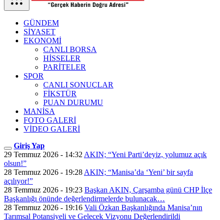
GÜNDEM
SİYASET
EKONOMİ
CANLI BORSA
HİSSELER
PARİTELER
SPOR
CANLI SONUÇLAR
FİKSTÜR
PUAN DURUMU
MANİSA
FOTO GALERİ
VİDEO GALERİ
Giriş Yap
29 Temmuz 2026 - 14:32
AKIN; “Yeni Parti’deyiz, yolumuz açık
olsun!”
28 Temmuz 2026 - 19:28
AKIN; “Manisa’da ‘Yeni’ bir sayfa
açılıyor!”
28 Temmuz 2026 - 19:23
Başkan AKIN, Çarşamba günü CHP İlçe
Başkanlığı önünde değerlendirmelerde bulunacak…
28 Temmuz 2026 - 19:16
Vali Özkan Başkanlığında Manisa’nın
Tarımsal Potansiyeli ve Gelecek Vizyonu Değerlendirildi