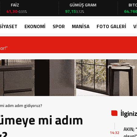
İZ
GÜMÜŞ GRAM
BITCOIN
0
97,15
64.766,00
-0,55%
3,12%
0,58%
SİYASET
EKONOMİ
SPOR
MANİSA
FOTO GALERİ
V
or!”
mi adım adım gidiyoruz?
İlgini
rümeye mi adım
AKIN; 
z?
14:32
olsun!