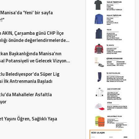
“Manisa’da ‘Yeni’ bir sayfa
r!”
 AKIN, Çarşamba günü CHP İlçe
lığı önünde değerlendirmelerde
acak…
zkan Başkanlığında Manisa’nın
al Potansiyeli ve Gelecek Vizyonu
endirildi
lu Belediyespor’da Süper Lig
i İlk Antrenmanla Başladı
lu’da Mahalleler Asfaltla
yor
t Yaşını Öğren, Sağlıklı Yaşa