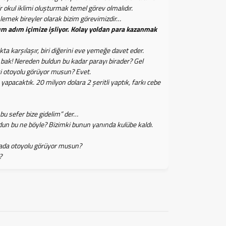
r okul iklimi oluşturmak temel görev olmalıdır.
nlemek bireyler olarak bizim görevimizdir…
m adım içimize işliyor. Kolay yoldan para kazanmak
 karşılaşır, biri diğerini eve yemeğe davet eder.
bak! Nereden buldun bu kadar parayı birader? Gel
i otoyolu görüyor musun? Evet.
 yapacaktık. 20 milyon dolara 2 şeritli yaptık, farkı cebe
 bu sefer bize gidelim” der…
dun bu ne böyle? Bizimki bunun yanında kulübe kaldı.
ada otoyolu görüyor musun?
?