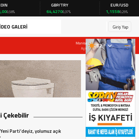
GBP/TRY
EUR/USD
64,4270
1,1558
0,37%
0,29%
İDEO GALERİ
Giriş Yap
28 Temmuz 2026 - 19:23
Manisa
32 °
Başkan AKIN, Çarşamba günü CHP İlçe Başk
Açık
zi Çekebilir
“Yeni Parti’deyiz, yolumuz açık
”