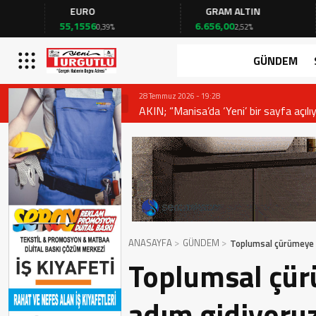
EURO
GRAM ALTIN
FA
55,1556
6.656,00
41,3
0,39%
2,52%
GÜNDEM
28 Temmuz 2026 - 19:28
AKIN; “Manisa’da ‘Yeni’ bir sayfa açılıy
ANASAYFA
GÜNDEM
Toplumsal çürümeye 
Toplumsal çü
adım gidiyoru