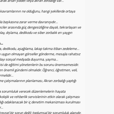
arak artan şiddet veya akran zorbalığı var…
avramlarının ne olduğunu, hangi şekillerde ortaya
larla başkasına zarar verme davranışıdır…
ciler arasında güç dengesizliğine dayalı, tekrarlayan ve
, alay, dışlama, dedikodu ve siber zorbalık en yaygın
e…
, dedikodu, aşağılama, lakap takma itibarı zedeleme…
 uygun olmayan görseller gönderme, mesajla rahatsız
r olayı sosyal medyada duyurma, yayma…
si de eğitimi yönetenlerin bu sorunu önemsemesidir.
 en önemli gündemi olmalıdır. Öğrenci, öğretmen, veli,
rmelidir…
rme çalışmalarının planlaması, Akran zorbalığı yaptığı
a sorumluluk verecek düzenlemelerin hayata
lojik ve rehberlik servislerinin etkin olarak çalışması
alığı odaklanacak bir iç denetim mekanizması kurulması
ır…
ysel bir sorun değil; toplumsal bir sorumluluk alanıdır.