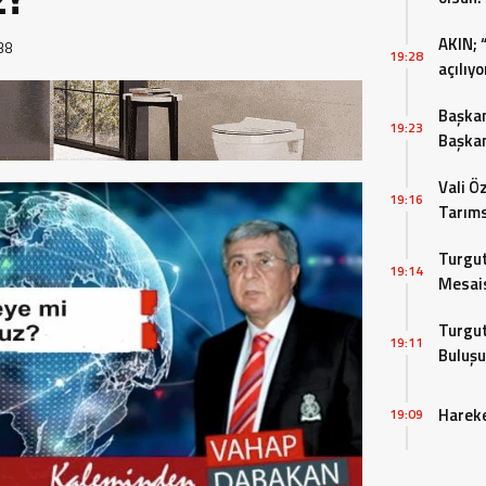
AKIN; 
38
19:28
açılıyo
Başkan
19:23
Başkan
bulun
Vali Ö
19:16
Tarıms
Değerl
Turgut
19:14
Mesais
Turgut
19:11
Buluşu
Hareke
19:09