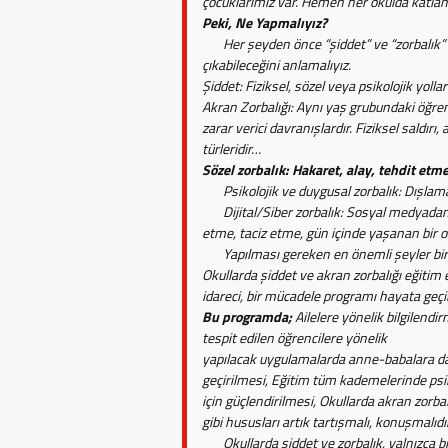
çocuklarımız var. Hemen her okulda katlan
Peki, Ne Yapmalıyız?
Her şeyden önce “şiddet” ve “zorbalık” k
çıkabileceğini anlamalıyız.
Şiddet: Fiziksel, sözel veya psikolojik yol
Akran Zorbalığı: Aynı yaş grubundaki öğren
zarar verici davranışlardır. Fiziksel saldırı
türleridir…
Sözel zorbalık: Hakaret, alay, tehdit etm
Psikolojik ve duygusal zorbalık: Dışlama
Dijital/Siber zorbalık: Sosyal medyadan
etme, taciz etme, gün içinde yaşanan bi
Yapılması gereken en önemli şeyler biri
Okullarda şiddet ve akran zorbalığı eğitim
idareci, bir mücadele programı hayata geçi
Bu programda;
Ailelere yönelik bilgilendi
tespit edilen öğrencilere yönelik
yapılacak uygulamalarda anne-babalara d
geçirilmesi, Eğitim tüm kademelerinde psiko
için güçlendirilmesi, Okullarda akran zorb
gibi hususları artık tartışmalı, konuşmalıd
Okullarda şiddet ve zorbalık, yalnızca bire