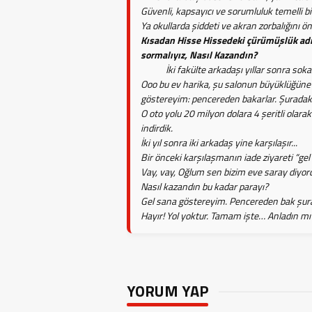
Güvenli, kapsayıcı ve sorumluluk temelli bi
Ya okullarda şiddeti ve akran zorbalığını ö
Kısadan Hisse Hissedeki çürümüşlük adı
sormalıyız, Nasıl Kazandın?
İki fakülte arkadaşı yıllar sonra sokakta
Ooo bu ev harika, şu salonun büyüklüğüne 
göstereyim: pencereden bakarlar. Şuradak
O oto yolu 20 milyon dolara 4 şeritli olarak
indirdik.
İki yıl sonra iki arkadaş yine karşılaşır...
Bir önceki karşılaşmanın iade ziyareti
“
gel
Vay, vay, Oğlum sen bizim eve saray diyor
Nasıl kazandın bu kadar parayı?
Gel sana göstereyim. Pencereden bak şur
Hayır! Yol yoktur. Tamam işte… Anladın mı
YORUM YAP