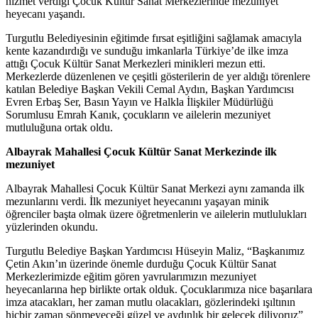
hizmet verdiği Çocuk Kültür Sanat Merkezlerinde mezuniyet
heyecanı yaşandı.
Turgutlu Belediyesinin eğitimde fırsat eşitliğini sağlamak amacıyla
kente kazandırdığı ve sunduğu imkanlarla Türkiye’de ilke imza
attığı Çocuk Kültür Sanat Merkezleri minikleri mezun etti.
Merkezlerde düzenlenen ve çeşitli gösterilerin de yer aldığı törenlere
katılan Belediye Başkan Vekili Cemal Aydın, Başkan Yardımcısı
Evren Erbaş Ser, Basın Yayın ve Halkla İlişkiler Müdürlüğü
Sorumlusu Emrah Kanık, çocukların ve ailelerin mezuniyet
mutluluğuna ortak oldu.
Albayrak Mahallesi Çocuk Kültür Sanat Merkezinde ilk
mezuniyet
Albayrak Mahallesi Çocuk Kültür Sanat Merkezi aynı zamanda ilk
mezunlarını verdi. İlk mezuniyet heyecanını yaşayan minik
öğrenciler başta olmak üzere öğretmenlerin ve ailelerin mutlulukları
yüzlerinden okundu.
Turgutlu Belediye Başkan Yardımcısı Hüseyin Maliz, “Başkanımız
Çetin Akın’ın üzerinde önemle durduğu Çocuk Kültür Sanat
Merkezlerimizde eğitim gören yavrularımızın mezuniyet
heyecanlarına hep birlikte ortak olduk. Çocuklarımıza nice başarılara
imza atacakları, her zaman mutlu olacakları, gözlerindeki ışıltının
hiçbir zaman sönmeyeceği güzel ve aydınlık bir gelecek diliyoruz”