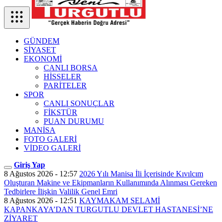
GÜNDEM
SİYASET
EKONOMİ
CANLI BORSA
HİSSELER
PARİTELER
SPOR
CANLI SONUÇLAR
FİKSTÜR
PUAN DURUMU
MANİSA
FOTO GALERİ
VİDEO GALERİ
Giriş Yap
8 Ağustos 2026 - 12:57
2026 Yılı Manisa İli İçerisinde Kıvılcım
Oluşturan Makine ve Ekipmanların Kullanımında Alınması Gereken
Tedbirlere İlişkin Valilik Genel Emri
8 Ağustos 2026 - 12:51
KAYMAKAM SELAMİ
KAPANKAYA’DAN TURGUTLU DEVLET HASTANESİ’NE
ZİYARET