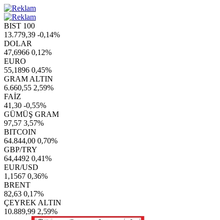
BIST 100
13.779,39
-0,14%
DOLAR
47,6966
0,12%
EURO
55,1896
0,45%
GRAM ALTIN
6.660,55
2,59%
FAİZ
41,30
-0,55%
GÜMÜŞ GRAM
97,57
3,57%
BITCOIN
64.844,00
0,70%
GBP/TRY
64,4492
0,41%
EUR/USD
1,1567
0,36%
BRENT
82,63
0,17%
ÇEYREK ALTIN
10.889,99
2,59%