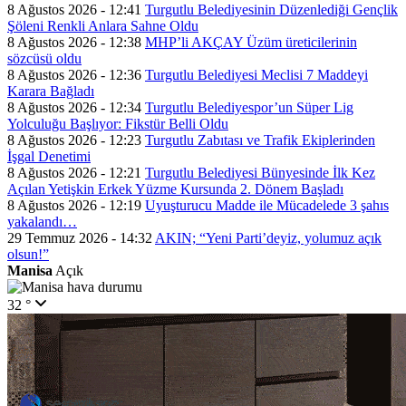
8 Ağustos 2026 - 12:41
Turgutlu Belediyesinin Düzenlediği Gençlik
Şöleni Renkli Anlara Sahne Oldu
8 Ağustos 2026 - 12:38
MHP’li AKÇAY Üzüm üreticilerinin
sözcüsü oldu
8 Ağustos 2026 - 12:36
Turgutlu Belediyesi Meclisi 7 Maddeyi
Karara Bağladı
8 Ağustos 2026 - 12:34
Turgutlu Belediyespor’un Süper Lig
Yolculuğu Başlıyor: Fikstür Belli Oldu
8 Ağustos 2026 - 12:23
Turgutlu Zabıtası ve Trafik Ekiplerinden
İşgal Denetimi
8 Ağustos 2026 - 12:21
Turgutlu Belediyesi Bünyesinde İlk Kez
Açılan Yetişkin Erkek Yüzme Kursunda 2. Dönem Başladı
8 Ağustos 2026 - 12:19
Uyuşturucu Madde ile Mücadelede 3 şahıs
yakalandı…
29 Temmuz 2026 - 14:32
AKIN; “Yeni Parti’deyiz, yolumuz açık
olsun!”
Manisa
Açık
32 °