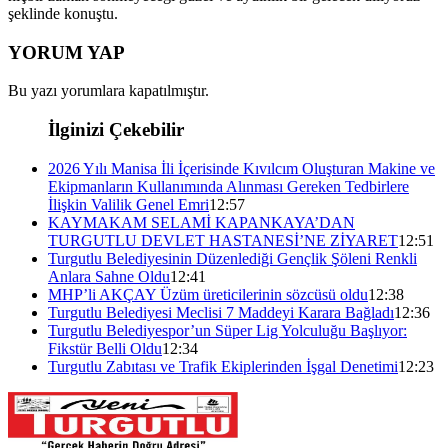
şeklinde konuştu.
YORUM YAP
Bu yazı yorumlara kapatılmıştır.
İlginizi Çekebilir
2026 Yılı Manisa İli İçerisinde Kıvılcım Oluşturan Makine ve
Ekipmanların Kullanımında Alınması Gereken Tedbirlere
İlişkin Valilik Genel Emri
12:57
KAYMAKAM SELAMİ KAPANKAYA’DAN
TURGUTLU DEVLET HASTANESİ’NE ZİYARET
12:51
Turgutlu Belediyesinin Düzenlediği Gençlik Şöleni Renkli
Anlara Sahne Oldu
12:41
MHP’li AKÇAY Üzüm üreticilerinin sözcüsü oldu
12:38
Turgutlu Belediyesi Meclisi 7 Maddeyi Karara Bağladı
12:36
Turgutlu Belediyespor’un Süper Lig Yolculuğu Başlıyor:
Fikstür Belli Oldu
12:34
Turgutlu Zabıtası ve Trafik Ekiplerinden İşgal Denetimi
12:23