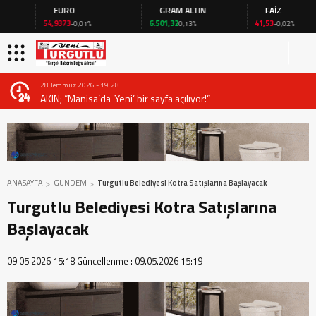
EURO
GRAM ALTIN
FAİZ
54,9373
6.501,32
41,53
-0,01%
0,13%
-0,02%
28 Temmuz 2026 - 19:28
AKIN; “Manisa’da ‘Yeni’ bir sayfa açılıyor!”
ANASAYFA
GÜNDEM
Turgutlu Belediyesi Kotra Satışlarına Başlayacak
Turgutlu Belediyesi Kotra Satışlarına
Başlayacak
09.05.2026 15:18
Güncellenme :
09.05.2026 15:19