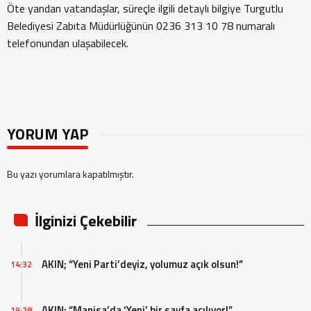
Öte yandan vatandaşlar, süreçle ilgili detaylı bilgiye Turgutlu
Belediyesi Zabıta Müdürlüğünün 0236 313 10 78 numaralı
telefonundan ulaşabilecek.
YORUM YAP
Bu yazı yorumlara kapatılmıştır.
İlginizi Çekebilir
AKIN; “Yeni Parti’deyiz, yolumuz açık olsun!”
14:32
AKIN; “Manisa’da ‘Yeni’ bir sayfa açılıyor!”
19:28