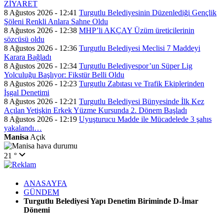
ZİYARET
8 Ağustos 2026 - 12:41
Turgutlu Belediyesinin Düzenlediği Gençlik
Şöleni Renkli Anlara Sahne Oldu
8 Ağustos 2026 - 12:38
MHP’li AKÇAY Üzüm üreticilerinin
sözcüsü oldu
8 Ağustos 2026 - 12:36
Turgutlu Belediyesi Meclisi 7 Maddeyi
Karara Bağladı
8 Ağustos 2026 - 12:34
Turgutlu Belediyespor’un Süper Lig
Yolculuğu Başlıyor: Fikstür Belli Oldu
8 Ağustos 2026 - 12:23
Turgutlu Zabıtası ve Trafik Ekiplerinden
İşgal Denetimi
8 Ağustos 2026 - 12:21
Turgutlu Belediyesi Bünyesinde İlk Kez
Açılan Yetişkin Erkek Yüzme Kursunda 2. Dönem Başladı
8 Ağustos 2026 - 12:19
Uyuşturucu Madde ile Mücadelede 3 şahıs
yakalandı…
Manisa
Açık
21 °
ANASAYFA
GÜNDEM
Turgutlu Belediyesi Yapı Denetim Biriminde D-İmar
Dönemi