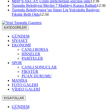
MHP’li AKÇAY Üzüm üreticilerinin sözcüsü oldu
12:38
Turgutlu Belediyesi Meclisi 7 Maddeyi Karara Bağladı
12:36
Turgutlu Belediyespor’un Süper Lig Yolculuğu Başlıyor:
Fikstür Belli Oldu
12:34
KATEGORİLER
GÜNDEM
SİYASET
EKONOMİ
CANLI BORSA
HİSSELER
PARİTELER
SPOR
CANLI SONUÇLAR
FİKSTÜR
PUAN DURUMU
MANİSA
FOTO GALERİ
VİDEO GALERİ
KISAYOLLAR
GÜNDEM