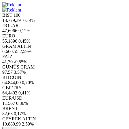
BIST 100
13.779,39
-0,14%
DOLAR
47,6966
0,12%
EURO
55,1896
0,45%
GRAM ALTIN
6.660,55
2,59%
FAİZ
41,30
-0,55%
GÜMÜŞ GRAM
97,57
3,57%
BITCOIN
64.844,00
0,70%
GBP/TRY
64,4492
0,41%
EUR/USD
1,1567
0,36%
BRENT
82,63
0,17%
ÇEYREK ALTIN
10.889,99
2,59%