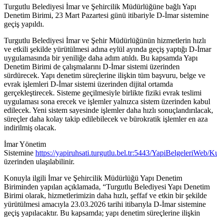
Turgutlu Belediyesi İmar ve Şehircilik Müdürlüğüne bağlı Yapı
Denetim Birimi, 23 Mart Pazartesi günü itibariyle D-İmar sistemine
geçiş yapıldı.
Turgutlu Belediyesi İmar ve Şehir Müdürlüğünün hizmetlerin hızlı
ve etkili şekilde yürütülmesi adına eylül ayında geçiş yaptığı D-İmar
uygulamasında bir yeniliğe daha adım atıldı. Bu kapsamda Yapı
Denetim Birimi de çalışmalarını D-İmar sistemi üzerinden
sürdürecek. Yapı denetim süreçlerine ilişkin tüm başvuru, belge ve
evrak işlemleri D-İmar sistemi üzerinden dijital ortamda
gerçekleştirecek. Sisteme geçilmesiyle birlikte fiziki evrak teslimi
uygulaması sona erecek ve işlemler yalnızca sistem üzerinden kabul
edilecek. Yeni sistem sayesinde işlemler daha hızlı sonuçlandırılacak,
süreçler daha kolay takip edilebilecek ve bürokratik işlemler en aza
indirilmiş olacak.
İmar Yönetim
Sistemine
https://yapiruhsati.turgutlu.bel.tr:5443/YapiBelgeleriWeb/Ku
üzerinden ulaşılabilinir.
Konuyla ilgili İmar ve Şehircilik Müdürlüğü Yapı Denetim
Biriminden yapılan açıklamada, “Turgutlu Belediyesi Yapı Denetim
Birimi olarak, hizmetlerimizin daha hızlı, şeffaf ve etkin bir şekilde
yürütülmesi amacıyla 23.03.2026 tarihi itibarıyla D-İmar sistemine
geçiş yapılacaktır. Bu kapsamda; yapı denetim süreçlerine ilişkin