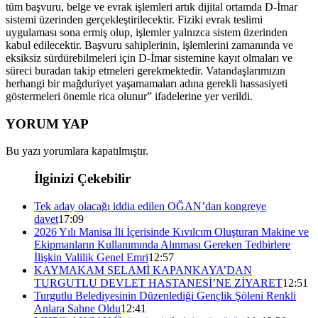
tüm başvuru, belge ve evrak işlemleri artık dijital ortamda D-İmar
sistemi üzerinden gerçekleştirilecektir. Fiziki evrak teslimi
uygulaması sona ermiş olup, işlemler yalnızca sistem üzerinden
kabul edilecektir. Başvuru sahiplerinin, işlemlerini zamanında ve
eksiksiz sürdürebilmeleri için D-İmar sistemine kayıt olmaları ve
süreci buradan takip etmeleri gerekmektedir. Vatandaşlarımızın
herhangi bir mağduriyet yaşamamaları adına gerekli hassasiyeti
göstermeleri önemle rica olunur” ifadelerine yer verildi.
YORUM YAP
Bu yazı yorumlara kapatılmıştır.
İlginizi Çekebilir
Tek aday olacağı iddia edilen OĞAN’dan kongreye
davet
17:09
2026 Yılı Manisa İli İçerisinde Kıvılcım Oluşturan Makine ve
Ekipmanların Kullanımında Alınması Gereken Tedbirlere
İlişkin Valilik Genel Emri
12:57
KAYMAKAM SELAMİ KAPANKAYA’DAN
TURGUTLU DEVLET HASTANESİ’NE ZİYARET
12:51
Turgutlu Belediyesinin Düzenlediği Gençlik Şöleni Renkli
Anlara Sahne Oldu
12:41