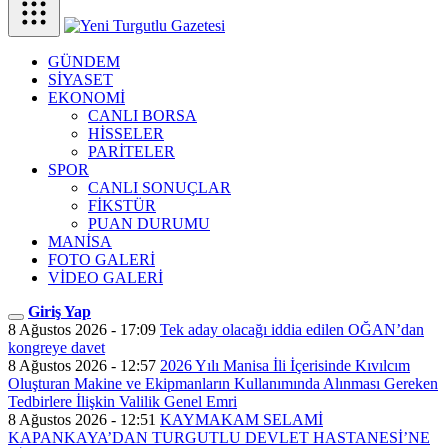
GÜNDEM
SİYASET
EKONOMİ
CANLI BORSA
HİSSELER
PARİTELER
SPOR
CANLI SONUÇLAR
FİKSTÜR
PUAN DURUMU
MANİSA
FOTO GALERİ
VİDEO GALERİ
Giriş Yap
8 Ağustos 2026 - 17:09
Tek aday olacağı iddia edilen OĞAN’dan
kongreye davet
8 Ağustos 2026 - 12:57
2026 Yılı Manisa İli İçerisinde Kıvılcım
Oluşturan Makine ve Ekipmanların Kullanımında Alınması Gereken
Tedbirlere İlişkin Valilik Genel Emri
8 Ağustos 2026 - 12:51
KAYMAKAM SELAMİ
KAPANKAYA’DAN TURGUTLU DEVLET HASTANESİ’NE