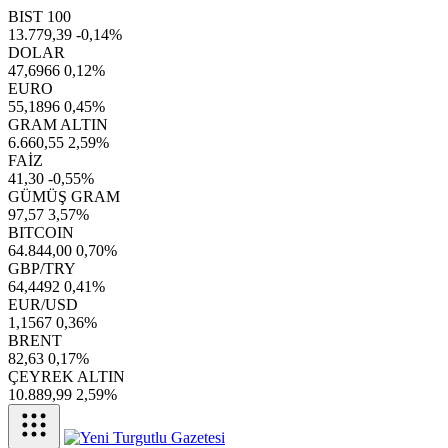
BIST 100
13.779,39
-0,14%
DOLAR
47,6966
0,12%
EURO
55,1896
0,45%
GRAM ALTIN
6.660,55
2,59%
FAİZ
41,30
-0,55%
GÜMÜŞ GRAM
97,57
3,57%
BITCOIN
64.844,00
0,70%
GBP/TRY
64,4492
0,41%
EUR/USD
1,1567
0,36%
BRENT
82,63
0,17%
ÇEYREK ALTIN
10.889,99
2,59%