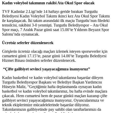
Kadın voleybol takımının rakibi Ata Okul Spor olacak
TVF Kadınlar 2.Ligi’nde 14 haftayı geride bırakan Turgutlu
Belediyesi Kadın Voleybol Takımı ikinci kez Ata Okul Spor Takımı
ile karşılaşacak. İki takım arasındaki ilk maçta Turgutlu’nun filedeki
temsilcisi, rakibini 3-0 yenmişti. Turgutlu Belediyespor – Ata Okul
Spor maçı, 7 Aralık Pazar günü saat 15.00’te Yıldırım Beyazıt Spor
Salonu’nda oynanacak.
Ücretsiz seferler düzenlenecek
Girişlerin ücretsiz olacağı maçları izlemek isteyen sporseverler için
cumartesi günü 17.15’te, pazar günü 14.00’te Turgutlu Belediyesi
Hizmet Binası önünden seferler düzenlenecek.
“Çifte galibiyet sevinci yaşayacağımıza inanıyoruz”
Kadın basketbol ve kadın voleybol takımlarına başarılar dileyen
Turgutlu Belediyespor Başkanı ve Belediye Başkan Yardımcısı
Hüseyin Maliz, “Geçtiğimiz hafta deplasmanda oynayan kadın
basketbol ve kadın voleybol takımlarımız, bu hafta evinde maçlara
çıkacak. Hem cumartesi hem de pazar günkü maçları kazanıp çifte
galibiyet sevinci yaşayacağımıza inanıyoruz. Oyuncularımıza ve
teknik ekiplerimize mücadelelerinde başarılar diliyoruz.
Takımlarımızın galibiyetinde pay sahibi olan taraftarlarımızı da