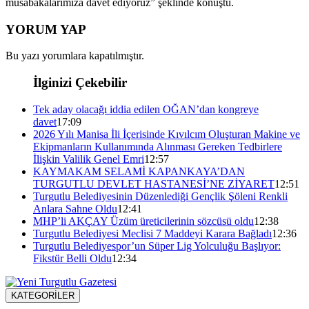
müsabakalarımıza davet ediyoruz” şeklinde konuştu.
YORUM YAP
Bu yazı yorumlara kapatılmıştır.
İlginizi Çekebilir
Tek aday olacağı iddia edilen OĞAN’dan kongreye
davet
17:09
2026 Yılı Manisa İli İçerisinde Kıvılcım Oluşturan Makine ve
Ekipmanların Kullanımında Alınması Gereken Tedbirlere
İlişkin Valilik Genel Emri
12:57
KAYMAKAM SELAMİ KAPANKAYA’DAN
TURGUTLU DEVLET HASTANESİ’NE ZİYARET
12:51
Turgutlu Belediyesinin Düzenlediği Gençlik Şöleni Renkli
Anlara Sahne Oldu
12:41
MHP’li AKÇAY Üzüm üreticilerinin sözcüsü oldu
12:38
Turgutlu Belediyesi Meclisi 7 Maddeyi Karara Bağladı
12:36
Turgutlu Belediyespor’un Süper Lig Yolculuğu Başlıyor:
Fikstür Belli Oldu
12:34
KATEGORİLER