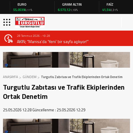
EURO
GRAM ALTIN
FAİZ
55,0539
6.573,12
41,54
0,11%
1,19%
0,31%
28 Temmuz 2026 - 19:28
AKIN; “Manisa’da ‘Yeni’ bir sayfa açılıyor!”
ANASAYFA
GÜNDEM
Turgutlu Zabıtası ve Trafik Ekiplerinden Ortak Denetim
Turgutlu Zabıtası ve Trafik Ekiplerinden
Ortak Denetim
25.05.2026 12:28
Güncellenme :
25.05.2026 12:29