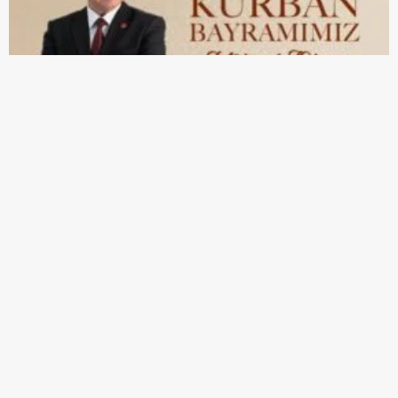
Turgutlu Belediye Başkanı Çetin Akın, Kurban Bayramı’nı
yayımladığı mesajla kutladı. Bayramların toplumsal bağları
güçlendiren, paylaşma ve dayanışma duygularını büyüten özel
günler olduğunu ifade eden Başkan Çetin Akın, zor zamanların
ancak ortak dayanışmayla kenetlenerek aşılabileceğini belirtti.
Başkan Çetin Akın, Kurban Bayramı mesajında şu ifadelere yer
verdi: