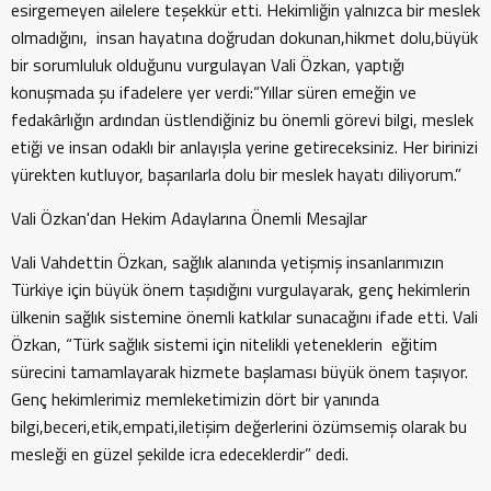
esirgemeyen ailelere teşekkür etti. Hekimliğin yalnızca bir meslek
olmadığını, insan hayatına doğrudan dokunan,hikmet dolu,büyük
bir sorumluluk olduğunu vurgulayan Vali Özkan, yaptığı
konuşmada şu ifadelere yer verdi:“Yıllar süren emeğin ve
fedakârlığın ardından üstlendiğiniz bu önemli görevi bilgi, meslek
etiği ve insan odaklı bir anlayışla yerine getireceksiniz. Her birinizi
yürekten kutluyor, başarılarla dolu bir meslek hayatı diliyorum.”
Vali Özkan'dan Hekim Adaylarına Önemli Mesajlar
Vali Vahdettin Özkan, sağlık alanında yetişmiş insanlarımızın
Türkiye için büyük önem taşıdığını vurgulayarak, genç hekimlerin
ülkenin sağlık sistemine önemli katkılar sunacağını ifade etti. Vali
Özkan, “Türk sağlık sistemi için nitelikli yeteneklerin eğitim
sürecini tamamlayarak hizmete başlaması büyük önem taşıyor.
Genç hekimlerimiz memleketimizin dört bir yanında
bilgi,beceri,etik,empati,iletişim değerlerini özümsemiş olarak bu
mesleği en güzel şekilde icra edeceklerdir” dedi.