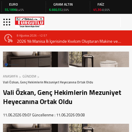
EURO
GRAM ALTIN
FAİZ
55,1896
6.660,55
41,30
0,45%
2,59%
-0,55%
8 Ağustos 2026 - 12:57
2026 Yılı Manisa İli İçerisinde Kıvılcım Oluşturan Makine ve
Ekipmanların Kullanımında Alınması Gereken Tedbirlere İlişkin
Valilik Genel Emri
ANASAYFA
GÜNDEM
Vali Özkan, Genç Hekimlerin Mezuniyet Heyecanına Ortak Oldu
Vali Özkan, Genç Hekimlerin Mezuniyet
Heyecanına Ortak Oldu
11.06.2026 09:07
Güncellenme :
11.06.2026 09:08