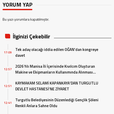
YORUM YAP
Bu yazı yorumlara kapatılmıştır.
İlginizi Çekebilir
Tek aday olacağı iddia edilen OĞAN’dan kongreye
17:09
davet
2026 Yılı Manisa İli İçerisinde Kıvılcım Oluşturan
12:57
Makine ve Ekipmanların Kullanımında Alınması
Gereken Tedbirlere İlişkin Valilik Genel Emri
KAYMAKAM SELAMİ KAPANKAYA’DAN TURGUTLU
12:51
DEVLET HASTANESİ’NE ZİYARET
Turgutlu Belediyesinin Düzenlediği Gençlik Şöleni
12:41
Renkli Anlara Sahne Oldu