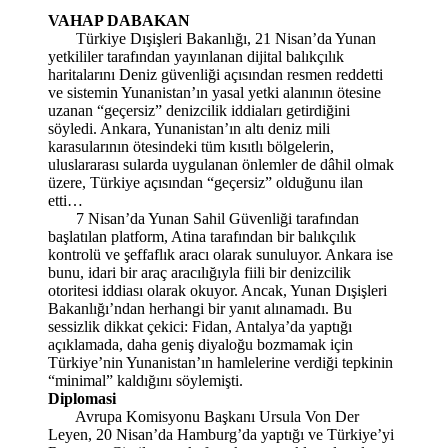
VAHAP DABAKAN
Türkiye Dışişleri Bakanlığı, 21 Nisan’da Yunan
yetkililer tarafından yayınlanan dijital balıkçılık
haritalarını Deniz güvenliği açısından resmen reddetti
ve sistemin Yunanistan’ın yasal yetki alanının ötesine
uzanan “geçersiz” denizcilik iddiaları getirdiğini
söyledi. Ankara, Yunanistan’ın altı deniz mili
karasularının ötesindeki tüm kısıtlı bölgelerin,
uluslararası sularda uygulanan önlemler de dâhil olmak
üzere, Türkiye açısından “geçersiz” olduğunu ilan
etti…
7 Nisan’da Yunan Sahil Güvenliği tarafından
başlatılan platform, Atina tarafından bir balıkçılık
kontrolü ve şeffaflık aracı olarak sunuluyor. Ankara ise
bunu, idari bir araç aracılığıyla fiili bir denizcilik
otoritesi iddiası olarak okuyor. Ancak, Yunan Dışişleri
Bakanlığı’ndan herhangi bir yanıt alınamadı. Bu
sessizlik dikkat çekici: Fidan, Antalya’da yaptığı
açıklamada, daha geniş diyaloğu bozmamak için
Türkiye’nin Yunanistan’ın hamlelerine verdiği tepkinin
“minimal” kaldığını söylemişti.
Diplomasi
Avrupa Komisyonu Başkanı Ursula Von Der
Leyen, 20 Nisan’da Hamburg’da yaptığı ve Türkiye’yi