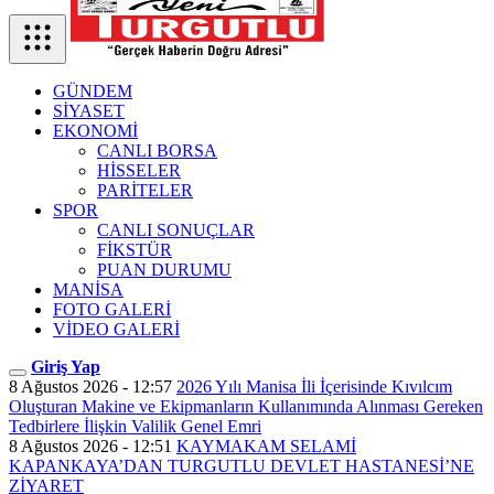
GÜNDEM
SİYASET
EKONOMİ
CANLI BORSA
HİSSELER
PARİTELER
SPOR
CANLI SONUÇLAR
FİKSTÜR
PUAN DURUMU
MANİSA
FOTO GALERİ
VİDEO GALERİ
Giriş Yap
8 Ağustos 2026 - 12:57
2026 Yılı Manisa İli İçerisinde Kıvılcım
Oluşturan Makine ve Ekipmanların Kullanımında Alınması Gereken
Tedbirlere İlişkin Valilik Genel Emri
8 Ağustos 2026 - 12:51
KAYMAKAM SELAMİ
KAPANKAYA’DAN TURGUTLU DEVLET HASTANESİ’NE
ZİYARET