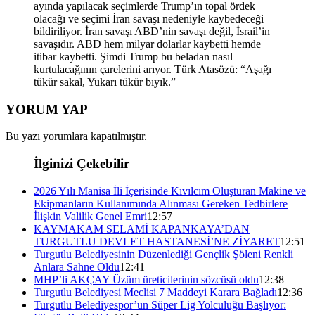
ayında yapılacak seçimlerde Trump’ın topal ördek
olacağı ve seçimi İran savaşı nedeniyle kaybedeceği
bildiriliyor. İran savaşı ABD’nin savaşı değil, İsrail’in
savaşıdır. ABD hem milyar dolarlar kaybetti hemde
itibar kaybetti. Şimdi Trump bu beladan nasıl
kurtulacağının çarelerini arıyor. Türk Atasözü: “Aşağı
tükür sakal, Yukarı tükür bıyık.”
YORUM YAP
Bu yazı yorumlara kapatılmıştır.
İlginizi Çekebilir
2026 Yılı Manisa İli İçerisinde Kıvılcım Oluşturan Makine ve
Ekipmanların Kullanımında Alınması Gereken Tedbirlere
İlişkin Valilik Genel Emri
12:57
KAYMAKAM SELAMİ KAPANKAYA’DAN
TURGUTLU DEVLET HASTANESİ’NE ZİYARET
12:51
Turgutlu Belediyesinin Düzenlediği Gençlik Şöleni Renkli
Anlara Sahne Oldu
12:41
MHP’li AKÇAY Üzüm üreticilerinin sözcüsü oldu
12:38
Turgutlu Belediyesi Meclisi 7 Maddeyi Karara Bağladı
12:36
Turgutlu Belediyespor’un Süper Lig Yolculuğu Başlıyor: