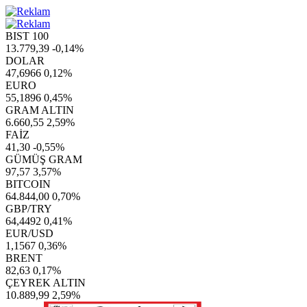
BIST 100
13.779,39
-0,14%
DOLAR
47,6966
0,12%
EURO
55,1896
0,45%
GRAM ALTIN
6.660,55
2,59%
FAİZ
41,30
-0,55%
GÜMÜŞ GRAM
97,57
3,57%
BITCOIN
64.844,00
0,70%
GBP/TRY
64,4492
0,41%
EUR/USD
1,1567
0,36%
BRENT
82,63
0,17%
ÇEYREK ALTIN
10.889,99
2,59%