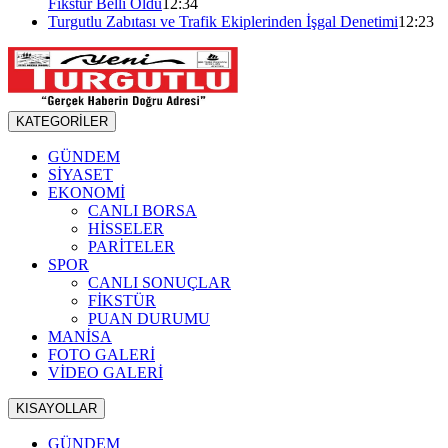
Fikstür Belli Oldu
12:34
Turgutlu Zabıtası ve Trafik Ekiplerinden İşgal Denetimi
12:23
KATEGORİLER
GÜNDEM
SİYASET
EKONOMİ
CANLI BORSA
HİSSELER
PARİTELER
SPOR
CANLI SONUÇLAR
FİKSTÜR
PUAN DURUMU
MANİSA
FOTO GALERİ
VİDEO GALERİ
KISAYOLLAR
GÜNDEM