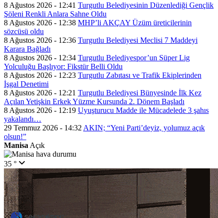
8 Ağustos 2026 - 12:41
Turgutlu Belediyesinin Düzenlediği Gençlik
Şöleni Renkli Anlara Sahne Oldu
8 Ağustos 2026 - 12:38
MHP’li AKÇAY Üzüm üreticilerinin
sözcüsü oldu
8 Ağustos 2026 - 12:36
Turgutlu Belediyesi Meclisi 7 Maddeyi
Karara Bağladı
8 Ağustos 2026 - 12:34
Turgutlu Belediyespor’un Süper Lig
Yolculuğu Başlıyor: Fikstür Belli Oldu
8 Ağustos 2026 - 12:23
Turgutlu Zabıtası ve Trafik Ekiplerinden
İşgal Denetimi
8 Ağustos 2026 - 12:21
Turgutlu Belediyesi Bünyesinde İlk Kez
Açılan Yetişkin Erkek Yüzme Kursunda 2. Dönem Başladı
8 Ağustos 2026 - 12:19
Uyuşturucu Madde ile Mücadelede 3 şahıs
yakalandı…
29 Temmuz 2026 - 14:32
AKIN; “Yeni Parti’deyiz, yolumuz açık
olsun!”
Manisa
Açık
35 °