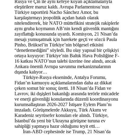
Rusya ve Çin ile aynı kefeye koyan açıklamalarıyla
eleştirilere maruz kaldı. Avrupa Parlamentosu’nun
Türkiye raportörü Nacho Sánchez Amor, bu
karşılaştırmayı jeopolitik açıdan hatalı olarak
nitelendirerek, bir NATO müttefikini stratejik rakiplerle
aynı gruba koymanın AB’nin kendi güvenlik mantığını
zayıflattığı konusunda uyardı. Komisyon, 21 Nisan’da
mesajı yumuşatmak için harekete geçti ve sözcü Paula
Pinho, Brüksel’in Türkiye’nin bölgesel etkisini
“denetlemediğini” söyledi. Bu olay yapısal bir çelişkiyi
ortaya koyuyor: Türkiye’nin Baltık Hava Polisliğine F-
16 katkısı NATO’nun talebi üzerine öne alındı, ancak
Ankara önemli Avrupa savunma mekanizmalarının
dışında kalıyor…
Türkiye-Rusya ekseninde, Antalya Forumu,
Fidan’ın kamuoyu açıklamalarından daha az dikkat
çeken somut bir sonuç üretti. 18 Nisan’da Fidan ve
Lavrov, iki dışişleri bakanlığı arasında terörle mücadele
ve enerji güvenliği konularında düzenli koordinasyonu
kurumsallaştıran 2026-2027 İstişare Eylem Planı’nı
imzaladı. Görüşmelerde Akkuyu, Türk Akımı ve
Karadeniz seyrüsefer konuları ele alındı. Türkiye,
İstanbul’da yeni bir Ukrayna görüşme turuna ev
sahipliği yapmaya hazır olduğunu teyit etti…
İran-ABD cephesinde ise Trump, 21 Nisan’da