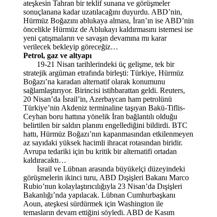
ateşkesin Tahran bir teklif sunana ve görüşmeler
sonuçlanana kadar uzatılacağını duyurdu. ABD’nin,
Hürmüz Boğazını ablukaya alması, İran’ın ise ABD’nin
öncelikle Hürmüz de Ablukayı kaldırmasını istemesi ise
yeni çatışmaların ve savaşın devamına mı karar
verilecek bekleyip göreceğiz…
Petrol, gaz ve altyapı
19-21 Nisan tarihlerindeki üç gelişme, tek bir
stratejik argüman etrafında birleşti: Türkiye, Hürmüz
Boğazı’na karadan alternatif olarak konumunu
sağlamlaştırıyor. Birincisi istihbarattan geldi. Reuters,
20 Nisan’da İsrail’in, Azerbaycan ham petrolünü
Türkiye’nin Akdeniz terminaline taşıyan Bakü-Tiflis-
Ceyhan boru hattına yönelik İran bağlantılı olduğu
belirtilen bir saldırı planını engellediğini bildirdi. BTC
hattı, Hürmüz Boğazı’nın kapanmasından etkilenmeyen
az sayıdaki yüksek hacimli ihracat rotasından biridir.
Avrupa tedariki için bu kritik bir alternatifi ortadan
kaldıracaktı…
İsrail ve Lübnan arasında büyükelçi düzeyindeki
görüşmelerin ikinci turu, ABD Dışişleri Bakanı Marco
Rubio’nun kolaylaştırıcılığıyla 23 Nisan’da Dışişleri
Bakanlığı’nda yapılacak. Lübnan Cumhurbaşkanı
Aoun, ateşkesi sürdürmek için Washington ile
temasların devam ettiğini söyledi. ABD de Kasım