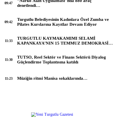
“Narko Alan Uygulaması”nda 880 araç
09:47
denetlendi…
Turgutlu Belediyesinin Kadınlara Özel Zumba ve
09:42
Pilates Kurslarına Kayıtlar Devam Ediyor
TURGUTLU KAYMAKAMIMI SELAMİ
11:33
KAPANKAYA’NIN 15 TEMMUZ DEMOKRASİ
VE MİLLİ BİRLİK GÜNÜ MES
TUTSO, Reel Sektör ve Finans Sektörü Diyalog
11:30
Güçlendirme Toplantısına katıldı
Müziğin ritmi Manisa sokaklarında…
11:23