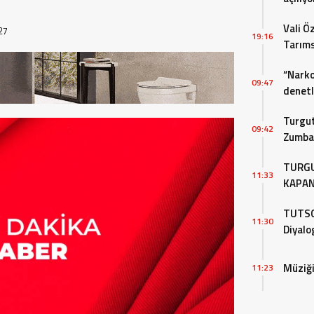
Vali Ö
27
19:16
Tarıms
Değerl
“Narko
09:47
denet
Turgut
09:42
Zumba 
Devam
TURGU
11:33
KAPAN
DEMOK
TUTSO,
11:30
Diyalo
Müziği
11:23