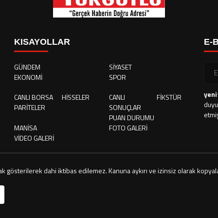
KISAYOLLAR
E-
GÜNDEM
SİYASET
EKONOMİ
SPOR
yeni
CANLI BORSA
HİSSELER
CANLI
FİKSTÜR
duyu
PARİTELER
SONUÇLAR
etmi
PUAN DURUMU
MANİSA
FOTO GALERİ
VİDEO GALERİ
ak gösterilerek dahi iktibas edilemez. Kanuna aykırı ve izinsiz olarak kop