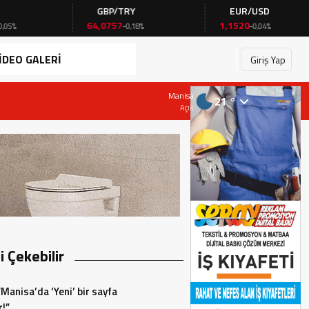
GBP/TRY
EUR/USD
64,0757
1,1520
-0,18%
-0,04%
İDEO GALERİ
Giriş Yap
28 Temmuz 2026 - 19:23
Manisa
21 °
Başkan AKIN, Çarşamba günü CHP İlçe Başk
Açık
zi Çekebilir
“Manisa’da ‘Yeni’ bir sayfa
r!”