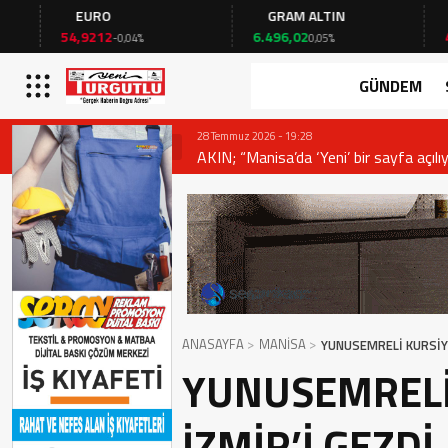
EURO
GRAM ALTIN
FAİ
54,9212
6.496,02
41,53
-0,04%
0,05%
GÜNDEM
28 Temmuz 2026 - 19:28
AKIN; “Manisa’da ‘Yeni’ bir sayfa açılıy
ANASAYFA
MANİSA
YUNUSEMRELİ KURSİYE
YUNUSEMRELİ
İZMİR’İ GEZDİ