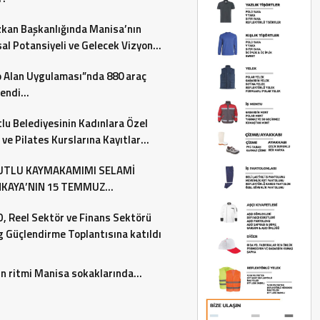
zkan Başkanlığında Manisa’nın
al Potansiyeli ve Gelecek Vizyonu
endirildi
 Alan Uygulaması”nda 880 araç
lendi…
lu Belediyesinin Kadınlara Özel
ve Pilates Kurslarına Kayıtlar
 Ediyor
TLU KAYMAKAMIMI SELAMİ
KAYA’NIN 15 TEMMUZ
RASİ VE MİLLİ BİRLİK GÜNÜ MES
 Reel Sektör ve Finans Sektörü
g Güçlendirme Toplantısına katıldı
n ritmi Manisa sokaklarında…