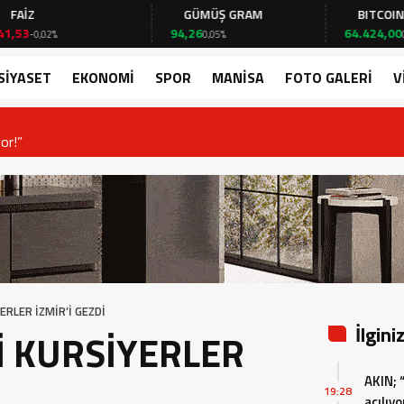
Z
GÜMÜŞ GRAM
BITCOIN
94,26
64.424,00
-0,02%
0,05%
0,05%
SİYASET
EKONOMİ
SPOR
MANİSA
FOTO GALERİ
V
or!”
RLER İZMİR’İ GEZDİ
İlgini
 KURSİYERLER
AKIN; 
19:28
açılıyo