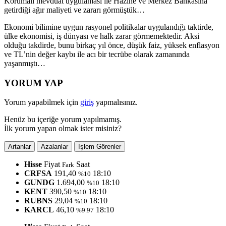
Korumalı mevduat uygulaması ile Hazine ve Merkez Bankasına
getirdiği ağır maliyeti ve zararı görmüştük…
Ekonomi bilimine uygun rasyonel politikalar uygulandığı taktirde,
ülke ekonomisi, iş dünyası ve halk zarar görmemektedir. Aksi
olduğu takdirde, bunu birkaç yıl önce, düşük faiz, yüksek enflasyon
ve TL’nin değer kaybı ile acı bir tecrübe olarak zamanında
yaşanmıştı…
YORUM YAP
Yorum yapabilmek için
giriş
yapmalısınız.
Henüz bu içeriğe yorum yapılmamış.
İlk yorum yapan olmak ister misiniz?
Artanlar
Azalanlar
İşlem Görenler
Hisse
Fiyat
Saat
Fark
CRFSA
191,40
18:10
%10
GUNDG
1.694,00
18:10
%10
KENT
390,50
18:10
%10
RUBNS
29,04
18:10
%10
KARCL
46,10
18:10
%9.97