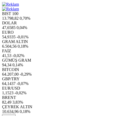
BIST 100
13.798,82
0,70%
DOLAR
47,6585
0,04%
EURO
54,9335
-0,01%
GRAM ALTIN
6.504,56
0,18%
FAİZ
41,53
-0,02%
GÜMÜŞ GRAM
94,34
0,14%
BITCOIN
64.207,00
-0,29%
GBP/TRY
64,1437
-0,07%
EUR/USD
1,1523
-0,02%
BRENT
82,49
3,83%
ÇEYREK ALTIN
10.634,96
0,18%