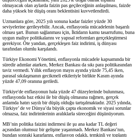
olmayacak olan aylarda faizin pas geçileceğinin anlaşılması, faizde
daha yüksek bir düşüş oranı beklentisini kuvvetlendirdi.
Uzmanlara göre, 2025 yılı sonuna kadar faizler yüzde 30
seviyelerine gerileyebilir. Ancak, enflasyonla mücadelenin başarılı
olması şart. Bunun sağlanması için, İktidarın kamu tasarrufunu, buna
uygun maliye politikalarını ve yapısal reformları gerçekleştirmesi
gerekiyor. Öte yandan, gerçekleşen faiz indirimi, iş dünyası
tarafından olumlu karşılandı.
Türkiye Ekonomi Yönetimi, enflasyonla mücadele kapsamında bir
süredir adımlar atarken, Merkez Bankası da sıkı para politikasından
taviz vermedi. Yıllık enflasyon mayıs ayında yüzde 75,45 iken,
parasal sıkılaşmanın gecikmeli etkileriyle birlikte Kasım ayında
yüzde 47,09 oranına geriledi.
Türkiye'de enflasyonun hala yüzde 47 düzeylerinde bulunması,
enflasyonda baz etkisi ile bir düşüş olmasına rağmen, gerçek
anlamda hatırı sayılı bir düşüş olduğu tartışılmaktadır. 2025 yılında,
Türkiye’ de ve Dünya’da büyük çapta ekonomik ve siyasi sorunlar
olmazsa, faiz indirimlerinin aralıklarla süreceğini düşünüyorum.
MB’nin politika faizini indirmesi ile şu ana kadar TL değeri
açısından olumsuz bir gelişme yaşanmadı. Merkez Bankası’nın,
bundan sonraki kararlarını, enflasyon odaklı, temkinli ve toplantı