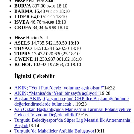
Hisse
Fiyat
Saat
Fark
BURVA
837,00
18:10
%-10
BARMA
16,48
18:10
%-9.99
LIDER
64,00
18:10
%-9.99
ISVEA
46,76
18:10
%-9.99
CRDFA
34,04
18:10
%-9.99
Hisse
Hacim
Saat
ASELS
14.735.542.159,50
18:10
THYAO
13.510.241.620,50
18:10
TUPRS
13.432.020.630,25
18:10
CWENE
11.230.937.061,62
18:10
KCHOL
10.992.197.863,70
18:10
İlginizi Çekebilir
AKIN; “Yeni Parti’deyiz, yolumuz açık olsun!”
14:32
AKIN; “Manisa’da ‘Yeni’ bir sayfa açılıyor!”
19:28
Başkan AKIN, Çarşamba günü CHP İlçe Başkanlığı önünde
değerlendirmelerde bulunacak…
19:23
Vali Özkan Başkanlığında Manisa’nın Tarımsal Potansiyeli ve
Gelecek Vizyonu Değerlendirildi
19:16
Turgutlu Belediyespor’da Süper Lig Mesaisi İlk Antrenmanla
Başladı
19:14
Turgutlu’da Mahalleler Asfaltla Buluşuyor
19:11