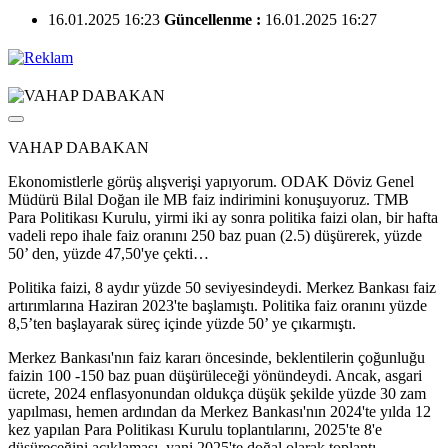
16.01.2025 16:23
Güncellenme :
16.01.2025 16:27
VAHAP DABAKAN
Ekonomistlerle görüş alışverişi yapıyorum. ODAK Döviz Genel
Müdürü Bilal Doğan ile MB faiz indirimini konuşuyoruz. TMB
Para Politikası Kurulu, yirmi iki ay sonra politika faizi olan, bir hafta
vadeli repo ihale faiz oranını 250 baz puan (2.5) düşürerek, yüzde
50’ den, yüzde 47,50'ye çekti…
Politika faizi, 8 aydır yüzde 50 seviyesindeydi. Merkez Bankası faiz
artırımlarına Haziran 2023'te başlamıştı. Politika faiz oranını yüzde
8,5’ten başlayarak süreç içinde yüzde 50’ ye çıkarmıştı.
Merkez Bankası'nın faiz kararı öncesinde, beklentilerin çoğunluğu
faizin 100 -150 baz puan düşürüleceği yönündeydi. Ancak, asgari
ücrete, 2024 enflasyonundan oldukça düşük şekilde yüzde 30 zam
yapılması, hemen ardından da Merkez Bankası'nın 2024'te yılda 12
kez yapılan Para Politikası Kurulu toplantılarını, 2025'te 8'e
düşüreceğini açıklaması, yani 2025'te doğal olarak toplantı