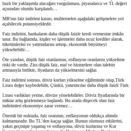
bazlı bir yaklaşımla alacağını vurgulaması, piyasalarca ve TL değeri
açısından olumlu karşılandı…
MB'nın faiz indirimi kararı, muhtemelen aşağıdaki gelişmelere yol
açabilecek potansiyeldedir.
Faiz indirimi, bankaların daha düşük faizle kredi vermesine imkân
tanır. Bu bağlamda, kişiler ve işletmeler daha ucuz krediler alarak,
tüketimlerini ve yatırımlarını artırıp, ekonomik büyümeyi
yükseltebilir…
Öte yandan, düşük faiz oranlarının, enflasyon oranlarını yükseltme
riski de vardır. Zira düşük faiz, mal ve hizmetlere olan talebin
artmasıyla birlikte, fiyatların da yükselmesini sağlar.
Faiz indirimi sonrası, döviz kurları yükselme eğiliminde olup,Türk
Lirası değer kaybedebilir, Çünkü, yatırımcılar daha düşük faizli Türk
Lirası varlıkları yerine, dövize yönelebilirler. Döviz fiyatlarında bir
miktar artış gözlenmeye başlandı. Bu arada düşecek olan faiz
indirimleri ekonomiye zarar vermez…
Önemli bir noktada, faiz oranının, enflasyonun oldukça altında
kalmamasıdır. Bu TL’den kaçışı sağlar. Bunun olumsuz etkilerini,
yakın geçmişte yaşamış ve enflasyona, döviz kurlarına ve Kur