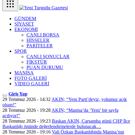
GÜNDEM
SİYASET
EKONOMİ
CANLI BORSA
HİSSELER
PARİTELER
SPOR
CANLI SONUÇLAR
FİKSTÜR
PUAN DURUMU
MANİSA
FOTO GALERİ
VİDEO GALERİ
Giriş Yap
29 Temmuz 2026 - 14:32
AKIN; “Yeni Parti’deyiz, yolumuz açık
olsun!”
28 Temmuz 2026 - 19:28
AKIN; “Manisa’da ‘Yeni’ bir sayfa
açılıyor!”
28 Temmuz 2026 - 19:23
Başkan AKIN, Çarşamba günü CHP İlçe
Başkanlığı önünde değerlendirmelerde bulunacak…
28 Temmuz 2026 - 19:16
Vali Özkan Başkanlığında Manisa’nın