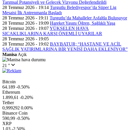
Tarımsal Potansiyeli ve Gelecek Vizyonu Değerlendirildi
28 Temmuz 2026 - 19:14
Turgutlu Belediyespor’da Süper Lig
Mesaisi İlk Antrenmanla Başladı
28 Temmuz 2026 - 19:11
Turgutlu’da Mahalleler Asfaltla Buluşuyor
28 Temmuz 2026 - 19:09
Hareket Yaşını Öğren, Sağlıklı Yaşa
28 Temmuz 2026 - 19:07
YÜKSELEN HAVA
SICAKLIKLARINA KARŞI ÖNEMLİ UYARILAR
28 Temmuz 2026 - 19:05
28 Temmuz 2026 - 19:02
BAYBATUR; “HASTANE VE ACİL
SAĞLIK YATIRIMLARINA BİR YENİSİ DAHA EKLENİYOR”
Manisa
Açık
21 °
Bitcoin
64.189
-0.50%
Ethereum
1.899,61
-0.20%
Tether
0,999292
0.00%
Binance Coin
590,99
-0.50%
XRP
1,03
-2.50%