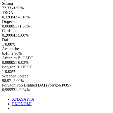
Solana
72,33
-1.90%
TRON
0,326842
-0.10%
Dogecoin
0,068851
-1.50%
Cardano
0,200041
5.60%
Dai
1
0.00%
Avalanche
6,41
-2.90%
Arbitrum B. USDT
0,999951
0.02%
Polygon B. USDT
1
0.05%
Wrapped Solana
98,97
-5.00%
Polygon PoS Bridged DAI (Polygon POS)
0,999531
-0.04%
ANASAYFA
EKONOMİ