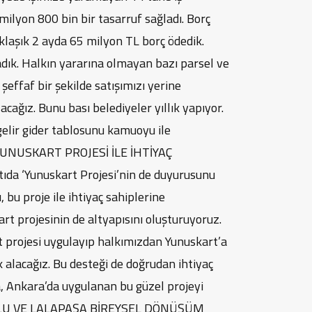
milyon 800 bin bir tasarruf sağladı. Borç
klaşık 2 ayda 65 milyon TL borç ödedik.
dık. Halkın yararına olmayan bazı parsel ve
 şeffaf bir şekilde satışımızı yerine
acağız. Bunu bası belediyeler yıllık yapıyor.
gelir gider tablosunu kamuoyu ile
ı. YUNUSKART PROJESİ İLE İHTİYAÇ
a ‘Yunuskart Projesi’nin de duyurusunu
bu proje ile ihtiyaç sahiplerine
rt projesinin de altyapısını oluşturuyoruz.
t projesi uygulayıp halkımızdan Yunuskart’a
alacağız. Bu desteği de doğrudan ihtiyaç
a, Ankara’da uygulanan bu güzel projeyi
MUTLU VE LALAPAŞA BİREYSEL DÖNÜŞÜM