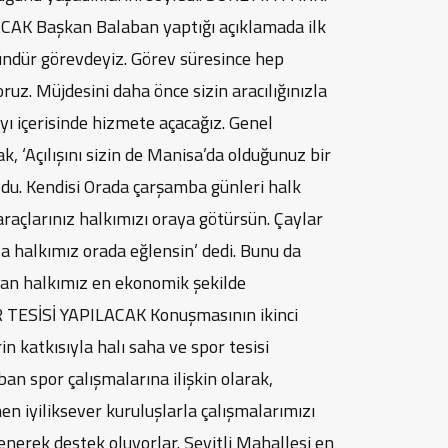
 Başkan Balaban yaptığı açıklamada ilk
gündür görevdeyiz. Görev süresince hep
oruz. Müjdesini daha önce sizin aracılığınızla
ı içerisinde hizmete açacağız. Genel
, ‘Açılışını sizin de Manisa’da olduğunuz bir
du. Kendisi Orada çarşamba günleri halk
araçlarınız halkımızı oraya götürsün. Çaylar
a halkımız orada eğlensin’ dedi. Bunu da
dan halkımız en ekonomik şekilde
TESİSİ YAPILACAK Konuşmasının ikinci
n katkısıyla halı saha ve spor tesisi
n spor çalışmalarına ilişkin olarak,
 iyiliksever kuruluşlarla çalışmalarımızı
enerek destek oluyorlar. Seyitli Mahallesi en