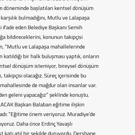
im döneminde başlatılan kentsel dönüşüm
 karşılık bulmadığını, Mutlu ve Lalapaşa
ni ifade eden Belediye Başkanı Semih
ğa bildireceklerini, konunun takipçisi
an, “Mutlu ve Lalapaşa mahallelerinde
n katıldığı bir halk buluşması yaptık, onların
kentsel dönüşüm istemiyor, bireysel dönüşüm
, takipçisi olacağız. Süreç içerisinde bu
u mahallesinde de mağdur olan insanlar var.
den geleni yapacağız” şeklinde konuştu.
AK Başkan Balaban eğitime ilişkin
aladı: “Eğitime önem veriyoruz. Muradiye’de
oruz. Daha önce Erdinç Yavaşlı
t katı atıl bir şekilde duruyordu. Dershane