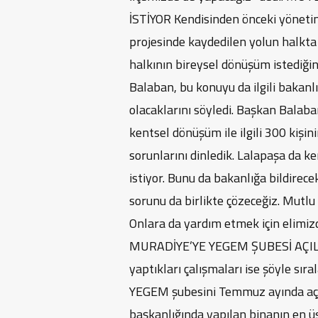
İSTİYOR Kendisinden önceki yönet
projesinde kaydedilen yolun halkta
halkının bireysel dönüşüm istediği
Balaban, bu konuyu da ilgili bakanlı
olacaklarını söyledi. Başkan Balab
kentsel dönüşüm ile ilgili 300 kişini
sorunlarını dinledik. Lalapaşa da 
istiyor. Bunu da bakanlığa bildirecek
sorunu da birlikte çözeceğiz. Mutl
Onlara da yardım etmek için elimiz
MURADİYE’YE YEGEM ŞUBESİ AÇILAC
yaptıkları çalışmaları ise şöyle sır
YEGEM şubesini Temmuz ayında açıy
başkanlığında yapılan binanın en üs