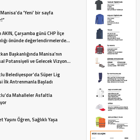
“Manisa’da ‘Yeni’ bir sayfa
r!”
 AKIN, Çarşamba günü CHP İlçe
lığı önünde değerlendirmelerde
acak…
zkan Başkanlığında Manisa’nın
al Potansiyeli ve Gelecek Vizyonu
endirildi
lu Belediyespor’da Süper Lig
i İlk Antrenmanla Başladı
lu’da Mahalleler Asfaltla
yor
t Yaşını Öğren, Sağlıklı Yaşa