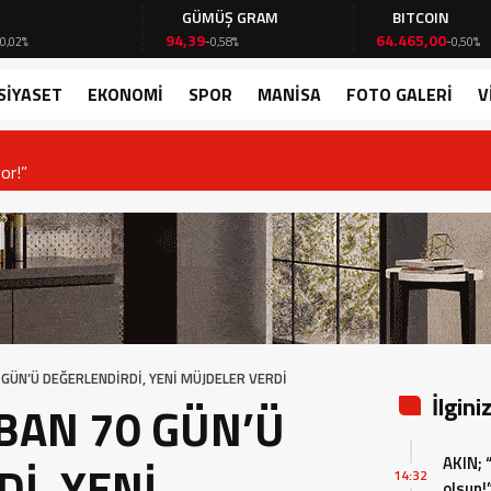
GÜMÜŞ GRAM
BITCOIN
94,39
64.465,00
-0,58%
-0,50%
SİYASET
EKONOMİ
SPOR
MANİSA
FOTO GALERİ
V
or!”
GÜN’Ü DEĞERLENDİRDİ, YENİ MÜJDELER VERDİ
İlgini
BAN 70 GÜN’Ü
AKIN; 
İ, YENİ
14:32
olsun!