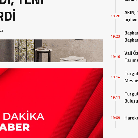
RDİ
AKIN; 
19:28
açılıyo
02
Başkan
19:23
Başkan
bulun
Vali Ö
19:16
Tarıms
Değerl
Turgut
19:14
Mesais
Turgut
19:11
Buluşu
Hareke
19:09