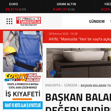
GRAM ALTIN
FAİZ
6.487,07
41,53
15%
-0,14%
-0,02%
GÜNDEM
28 Temmuz 2026 - 19:28
AKIN; “Manisa’da ‘Yeni’ bir sayfa açılıy
ANASAYFA
GÜNDEM
BAŞKAN BALABAN 70 
BAŞKAN BALA
DEĞERLENDİRD