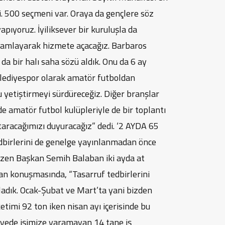
i. 500 seçmeni var. Oraya da gençlere söz
apıyoruz. İyiliksever bir kuruluşla da
amamlayarak hizmete açacağız. Barbaros
da bir halı saha sözü aldık. Onu da 6 ay
elediyespor olarak amatör futboldan
 yetiştirmeyi sürdüreceğiz. Diğer branşlar
 amatör futbol kulüpleriyle de bir toplantı
taracağımızı duyuracağız” dedi. ‘2 AYDA 65
birlerini de genelge yayınlanmadan önce
çizen Başkan Semih Balaban iki ayda at
ban konuşmasında, “Tasarruf tedbirlerini
dık. Ocak-Şubat ve Mart’ta yani bizden
timi 92 ton iken nisan ayı içerisinde bu
iyede işimize yaramayan 14 tane iş