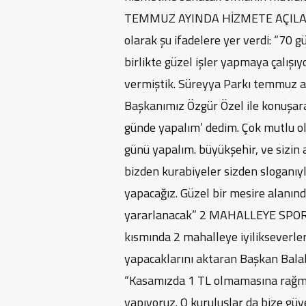
TEMMUZ AYINDA HİZMETE AÇILACAK
olarak şu ifadelere yer verdi: “70 
birlikte güzel işler yapmaya çalışıy
vermiştik. Süreyya Parkı temmuz ay
Başkanımız Özgür Özel ile konuşarak
günde yapalım’ dedim. Çok mutlu ol
günü yapalım. büyükşehir, ve sizin 
bizden kurabiyeler sizden sloganıyl
yapacağız. Güzel bir mesire alanın
yararlanacak” 2 MAHALLEYE SPOR 
kısmında 2 mahalleye iyilikseverleri
yapacaklarını aktaran Başkan Balaba
“Kasamızda 1 TL olmamasına rağmen
yapıyoruz. O kuruluşlar da bize güv