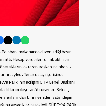
 Balaban, makamında düzenlediği basın
 anlattı. Hesap verebilen, ortak aklın ön
 yönettiklerini aktaran Başkan Balaban, 2
arını söyledi. Temmuz ayı içerisinde
yya Parkı’nın açılışını CHP Genel Başkanı
anladıklarını duyuran Yunusemre Belediye
e alanlarından birini yeniden vatandaşın
ğunu yaşadıklarını söyledi. SÜREYYA PARKI