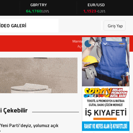
GBP/TRY
EUR/USD
BRENT
64,1760
1,1523
82,72
0,09%
-0,26%
4,12%
İDEO GALERİ
Giriş Yap
28 Temmuz 2026 - 19:23
Manisa
28 °
Başkan AKIN, Çarşamba günü CHP İlçe Başk
Açık
zi Çekebilir
“Yeni Parti’deyiz, yolumuz açık
”