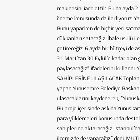
makinesini iade ettik. Bu da ayda 2 
ödeme konusunda da ilerliyoruz. Ya
Bunu yaparken de hiçbir yeri satma
dükkanları satacağız. İhale usulü ile
getireceğiz. 6 ayda bir bütçeyi de as
31 Mart’tan 30 Eylül’e kadar olan 
paylaşacağız” ifadelerini kulland
SAHİPLERİNE ULAŞILACAK Toplantıd
yapan Yunusemre Belediye Başkanı, 
ulaşacaklarını kaydederek, “Yunuska
Bu proje içerisinde askıda Yunuskar
para yüklemeleri konusunda destek 
sahiplerine aktaracağız. İstanbul’d
ilçemizde de yapacağız” dedi. 