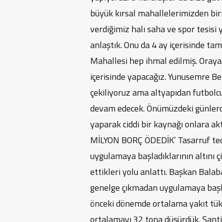
büyük kırsal mahallelerimizden bir
verdiğimiz halı saha ve spor tesisi y
anlaştık. Onu da 4 ay içerisinde t
Mahallesi hep ihmal edilmiş. Oraya 
içerisinde yapacağız. Yunusemre B
çekiliyoruz ama altyapıdan futbolcu
devam edecek. Önümüzdeki günlerde
yaparak ciddi bir kaynağı onlara ak
MİLYON BORÇ ÖDEDİK’ Tasarruf ted
uygulamaya başladıklarının altını 
ettikleri yolu anlattı. Başkan Bala
genelge çıkmadan uygulamaya başla
önceki dönemde ortalama yakıt tüke
ortalamayı 32 tona düşürdük. Şant