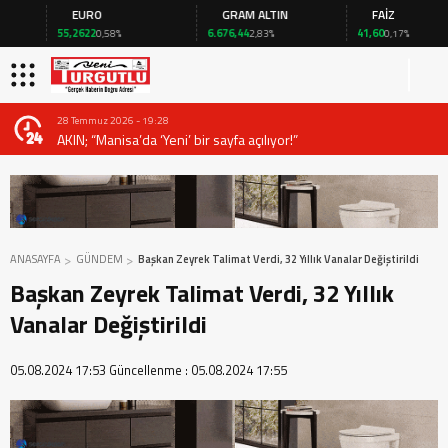
EURO
GRAM ALTIN
FAİZ
55,2622
6.676,44
41,60
0,58%
2,83%
0,17%
28 Temmuz 2026 - 19:28
AKIN; “Manisa’da ‘Yeni’ bir sayfa açılıyor!”
ANASAYFA
GÜNDEM
Başkan Zeyrek Talimat Verdi, 32 Yıllık Vanalar Değiştirildi
Başkan Zeyrek Talimat Verdi, 32 Yıllık
Vanalar Değiştirildi
05.08.2024 17:53
Güncellenme :
05.08.2024 17:55