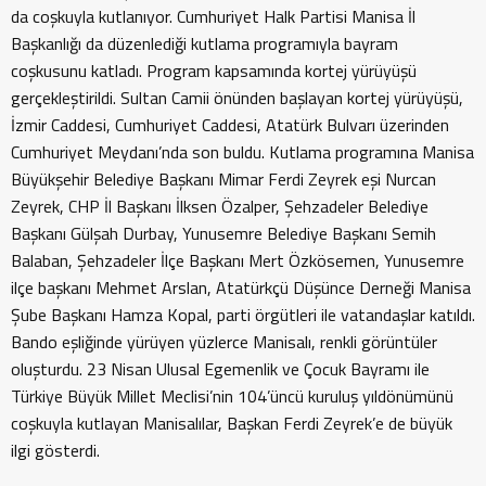
da coşkuyla kutlanıyor. Cumhuriyet Halk Partisi Manisa İl
Başkanlığı da düzenlediği kutlama programıyla bayram
coşkusunu katladı. Program kapsamında kortej yürüyüşü
gerçekleştirildi. Sultan Camii önünden başlayan kortej yürüyüşü,
İzmir Caddesi, Cumhuriyet Caddesi, Atatürk Bulvarı üzerinden
Cumhuriyet Meydanı’nda son buldu. Kutlama programına Manisa
Büyükşehir Belediye Başkanı Mimar Ferdi Zeyrek eşi Nurcan
Zeyrek, CHP İl Başkanı İlksen Özalper, Şehzadeler Belediye
Başkanı Gülşah Durbay, Yunusemre Belediye Başkanı Semih
Balaban, Şehzadeler İlçe Başkanı Mert Özkösemen, Yunusemre
ilçe başkanı Mehmet Arslan, Atatürkçü Düşünce Derneği Manisa
Şube Başkanı Hamza Kopal, parti örgütleri ile vatandaşlar katıldı.
Bando eşliğinde yürüyen yüzlerce Manisalı, renkli görüntüler
oluşturdu. 23 Nisan Ulusal Egemenlik ve Çocuk Bayramı ile
Türkiye Büyük Millet Meclisi’nin 104’üncü kuruluş yıldönümünü
coşkuyla kutlayan Manisalılar, Başkan Ferdi Zeyrek’e de büyük
ilgi gösterdi.