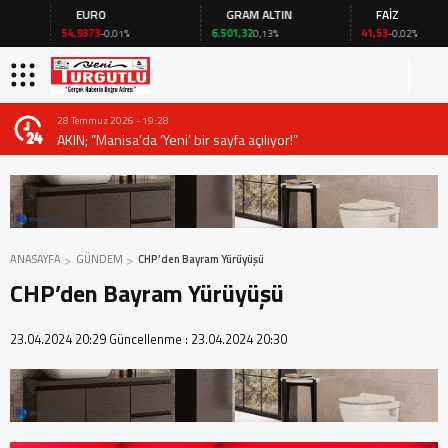
EURO
GRAM ALTIN
FAİZ
54,9373
6.501,32
41,53
-0,01%
0,13%
-0,02%
28 Temmuz 2026 - 19:28
AKIN; “Manisa’da ‘Yeni’ bir sayfa açılıyor!”
ANASAYFA
GÜNDEM
CHP’den Bayram Yürüyüşü
CHP’den Bayram Yürüyüşü
23.04.2024 20:29
Güncellenme :
23.04.2024 20:30