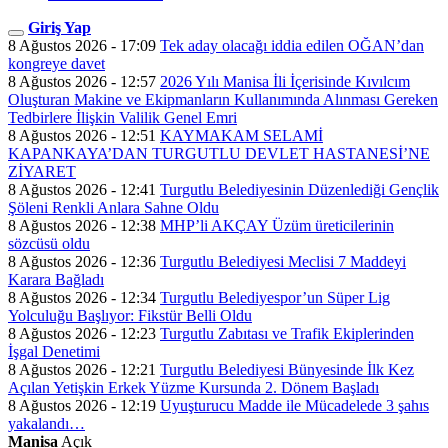
Giriş Yap
8 Ağustos 2026 - 17:09
Tek aday olacağı iddia edilen OĞAN’dan
kongreye davet
8 Ağustos 2026 - 12:57
2026 Yılı Manisa İli İçerisinde Kıvılcım
Oluşturan Makine ve Ekipmanların Kullanımında Alınması Gereken
Tedbirlere İlişkin Valilik Genel Emri
8 Ağustos 2026 - 12:51
KAYMAKAM SELAMİ
KAPANKAYA’DAN TURGUTLU DEVLET HASTANESİ’NE
ZİYARET
8 Ağustos 2026 - 12:41
Turgutlu Belediyesinin Düzenlediği Gençlik
Şöleni Renkli Anlara Sahne Oldu
8 Ağustos 2026 - 12:38
MHP’li AKÇAY Üzüm üreticilerinin
sözcüsü oldu
8 Ağustos 2026 - 12:36
Turgutlu Belediyesi Meclisi 7 Maddeyi
Karara Bağladı
8 Ağustos 2026 - 12:34
Turgutlu Belediyespor’un Süper Lig
Yolculuğu Başlıyor: Fikstür Belli Oldu
8 Ağustos 2026 - 12:23
Turgutlu Zabıtası ve Trafik Ekiplerinden
İşgal Denetimi
8 Ağustos 2026 - 12:21
Turgutlu Belediyesi Bünyesinde İlk Kez
Açılan Yetişkin Erkek Yüzme Kursunda 2. Dönem Başladı
8 Ağustos 2026 - 12:19
Uyuşturucu Madde ile Mücadelede 3 şahıs
yakalandı…
Manisa
Açık