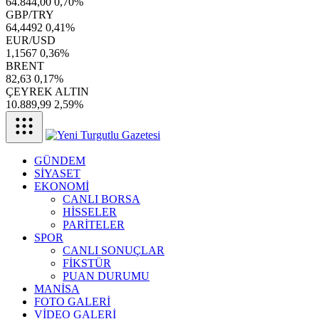
64.844,00
0,70%
GBP/TRY
64,4492
0,41%
EUR/USD
1,1567
0,36%
BRENT
82,63
0,17%
ÇEYREK ALTIN
10.889,99
2,59%
GÜNDEM
SİYASET
EKONOMİ
CANLI BORSA
HİSSELER
PARİTELER
SPOR
CANLI SONUÇLAR
FİKSTÜR
PUAN DURUMU
MANİSA
FOTO GALERİ
VİDEO GALERİ