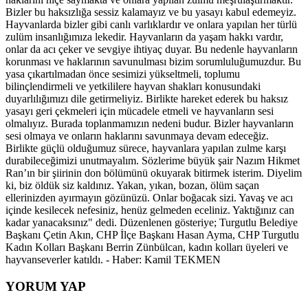
Bizler bu haksızlığa sessiz kalamayız ve bu yasayı kabul edemeyiz.
Hayvanlarda bizler gibi canlı varlıklardır ve onlara yapılan her türlü
zulüm insanlığımıza lekedir. Hayvanların da yaşam hakkı vardır,
onlar da acı çeker ve sevgiye ihtiyaç duyar. Bu nedenle hayvanların
korunması ve haklarının savunulması bizim sorumluluğumuzdur. Bu
yasa çıkartılmadan önce sesimizi yükseltmeli, toplumu
bilinçlendirmeli ve yetkililere hayvan shakları konusundaki
duyarlılığımızı dile getirmeliyiz. Birlikte hareket ederek bu haksız
yasayı geri çekmeleri için mücadele etmeli ve hayvanların sesi
olmalıyız. Burada toplanmamızın nedeni budur. Bizler hayvanların
sesi olmaya ve onların haklarını savunmaya devam edeceğiz.
Birlikte güçlü olduğumuz sürece, hayvanlara yapılan zulme karşı
durabileceğimizi unutmayalım. Sözlerime büyük şair Nazım Hikmet
Ran’ın bir şiirinin don bölümünü okuyarak bitirmek isterim. Diyelim
ki, biz öldük siz kaldınız. Yakan, yıkan, bozan, ölüm saçan
ellerinizden ayırmayın gözünüzü. Onlar boğacak sizi. Yavaş ve acı
içinde kesilecek nefesiniz, henüz gelmeden eceliniz. Yaktığınız can
kadar yanacaksınız" dedi. Düzenlenen gösteriye; Turgutlu Belediye
Başkanı Çetin Akın, CHP İlçe Başkanı Hasan Ayma, CHP Turgutlu
Kadın Kolları Başkanı Berrin Zünbülcan, kadın kolları üyeleri ve
hayvanseverler katıldı. - Haber: Kamil TEKMEN
YORUM YAP