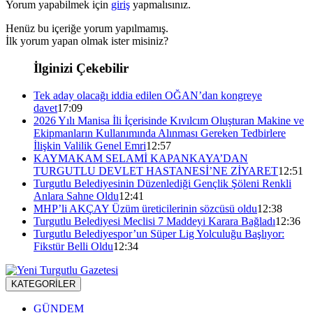
Yorum yapabilmek için
giriş
yapmalısınız.
Henüz bu içeriğe yorum yapılmamış.
İlk yorum yapan olmak ister misiniz?
İlginizi Çekebilir
Tek aday olacağı iddia edilen OĞAN’dan kongreye
davet
17:09
2026 Yılı Manisa İli İçerisinde Kıvılcım Oluşturan Makine ve
Ekipmanların Kullanımında Alınması Gereken Tedbirlere
İlişkin Valilik Genel Emri
12:57
KAYMAKAM SELAMİ KAPANKAYA’DAN
TURGUTLU DEVLET HASTANESİ’NE ZİYARET
12:51
Turgutlu Belediyesinin Düzenlediği Gençlik Şöleni Renkli
Anlara Sahne Oldu
12:41
MHP’li AKÇAY Üzüm üreticilerinin sözcüsü oldu
12:38
Turgutlu Belediyesi Meclisi 7 Maddeyi Karara Bağladı
12:36
Turgutlu Belediyespor’un Süper Lig Yolculuğu Başlıyor:
Fikstür Belli Oldu
12:34
KATEGORİLER
GÜNDEM