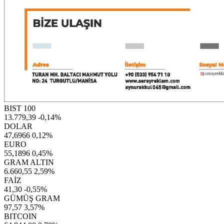
BIST 100
13.779,39
-0,14%
DOLAR
47,6966
0,12%
EURO
55,1896
0,45%
GRAM ALTIN
6.660,55
2,59%
FAİZ
41,30
-0,55%
GÜMÜŞ GRAM
97,57
3,57%
BITCOIN