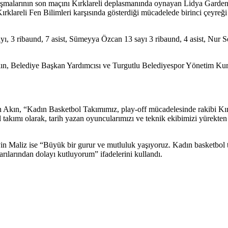
şmalarının son maçını Kırklareli deplasmanında oynayan Lidya Garden C
Kırklareli Fen Bilimleri karşısında gösterdiği mücadelede birinci çeyre
, 3 ribaund, 7 asist, Sümeyya Özcan 13 sayı 3 ribaund, 4 asist, Nur Sez
kın, Belediye Başkan Yardımcısı ve Turgutlu Belediyespor Yönetim Ku
 Akın, “Kadın Basketbol Takımımız, play-off mücadelesinde rakibi Kırk
ol takımı olarak, tarih yazan oyuncularımızı ve teknik ekibimizi yürekte
 Maliz ise “Büyük bir gurur ve mutluluk yaşıyoruz. Kadın basketbol tak
rılarından dolayı kutluyorum” ifadelerini kullandı.