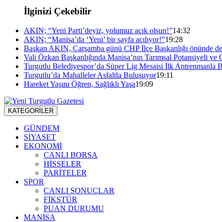
İlginizi Çekebilir
AKIN; “Yeni Parti’deyiz, yolumuz açık olsun!”
14:32
AKIN; “Manisa’da ‘Yeni’ bir sayfa açılıyor!”
19:28
Başkan AKIN, Çarşamba günü CHP İlçe Başkanlığı önünde de
Vali Özkan Başkanlığında Manisa’nın Tarımsal Potansiyeli ve 
Turgutlu Belediyespor’da Süper Lig Mesaisi İlk Antrenmanla B
Turgutlu’da Mahalleler Asfaltla Buluşuyor
19:11
Hareket Yaşını Öğren, Sağlıklı Yaşa
19:09
KATEGORİLER
GÜNDEM
SİYASET
EKONOMİ
CANLI BORSA
HİSSELER
PARİTELER
SPOR
CANLI SONUÇLAR
FİKSTÜR
PUAN DURUMU
MANİSA