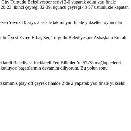
ity Turgutlu Belediyespor seriyi 2-0 yaparak adını yarı finale
ği 20-23, ikinci çeyreği 32-39, üçüncü çeyreği 43-57 üstünlükle kapatan
en Yavuz 10 sayı, 2 asistle takımı yarı finale yükselten oyuncular
rulu Üyesi Evren Erbaş Ser, Turgutlu Belediyespor Asbaşkanı Emrah
lareli Belediyesi Kırklareli Fen Bilimleri’ni 57-78 mağlup ederek
n kutluyor; başarılarının devamını diliyorum. Bu yolun sonu
ımımız play-off çeyrek finalde 2’de 2 yaparak yarı finale yükseldi.