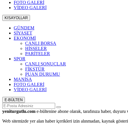
FOTO GALERİ
VİDEO GALERİ
KISAYOLLAR
GÜNDEM
SİYASET
EKONOMİ
CANLI BORSA
HİSSELER
PARİTELER
SPOR
CANLI SONUÇLAR
FİKSTÜR
PUAN DURUMU
MANİSA
FOTO GALERİ
VİDEO GALERİ
E-BÜLTEN
yeniturgutlu.com
e-bültenine abone olarak, tarafınıza haber, duyuru 
Web sitemizde yer alan haber içerikleri izin alınmadan, kaynak göster