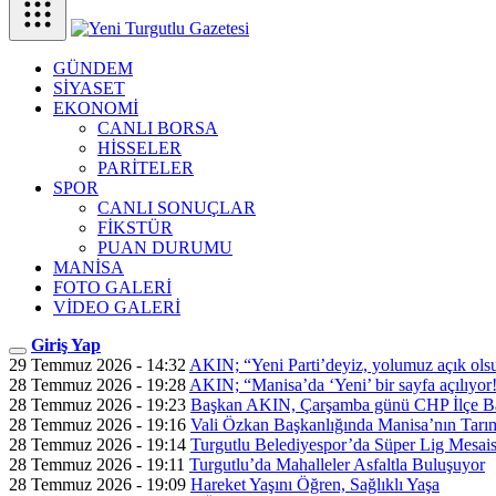
GÜNDEM
SİYASET
EKONOMİ
CANLI BORSA
HİSSELER
PARİTELER
SPOR
CANLI SONUÇLAR
FİKSTÜR
PUAN DURUMU
MANİSA
FOTO GALERİ
VİDEO GALERİ
Giriş Yap
29 Temmuz 2026 - 14:32
AKIN; “Yeni Parti’deyiz, yolumuz açık ols
28 Temmuz 2026 - 19:28
AKIN; “Manisa’da ‘Yeni’ bir sayfa açılıyor
28 Temmuz 2026 - 19:23
Başkan AKIN, Çarşamba günü CHP İlçe Ba
28 Temmuz 2026 - 19:16
Vali Özkan Başkanlığında Manisa’nın Tarım
28 Temmuz 2026 - 19:14
Turgutlu Belediyespor’da Süper Lig Mesais
28 Temmuz 2026 - 19:11
Turgutlu’da Mahalleler Asfaltla Buluşuyor
28 Temmuz 2026 - 19:09
Hareket Yaşını Öğren, Sağlıklı Yaşa