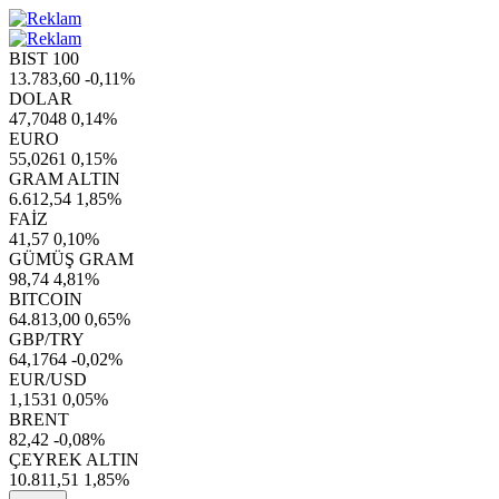
BIST 100
13.783,60
-0,11%
DOLAR
47,7048
0,14%
EURO
55,0261
0,15%
GRAM ALTIN
6.612,54
1,85%
FAİZ
41,57
0,10%
GÜMÜŞ GRAM
98,74
4,81%
BITCOIN
64.813,00
0,65%
GBP/TRY
64,1764
-0,02%
EUR/USD
1,1531
0,05%
BRENT
82,42
-0,08%
ÇEYREK ALTIN
10.811,51
1,85%