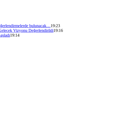
ğerlendirmelerde bulunacak…
19:23
Gelecek Vizyonu Değerlendirildi
19:16
aşladı
19:14