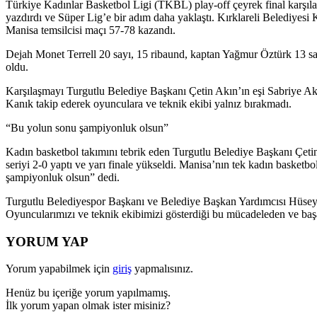
Türkiye Kadınlar Basketbol Ligi (TKBL) play-off çeyrek final karşıla
yazdırdı ve Süper Lig’e bir adım daha yaklaştı. Kırklareli Belediyesi 
Manisa temsilcisi maçı 57-78 kazandı.
Dejah Monet Terrell 20 sayı, 15 ribaund, kaptan Yağmur Öztürk 13 sayı
oldu.
Karşılaşmayı Turgutlu Belediye Başkanı Çetin Akın’ın eşi Sabriye A
Kanık takip ederek oyunculara ve teknik ekibi yalnız bırakmadı.
“Bu yolun sonu şampiyonluk olsun”
Kadın basketbol takımını tebrik eden Turgutlu Belediye Başkanı Çetin
seriyi 2-0 yaptı ve yarı finale yükseldi. Manisa’nın tek kadın basketb
şampiyonluk olsun” dedi.
Turgutlu Belediyespor Başkanı ve Belediye Başkan Yardımcısı Hüseyin
Oyuncularımızı ve teknik ekibimizi gösterdiği bu mücadeleden ve başa
YORUM YAP
Yorum yapabilmek için
giriş
yapmalısınız.
Henüz bu içeriğe yorum yapılmamış.
İlk yorum yapan olmak ister misiniz?