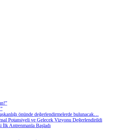
un!”
!”
şkanlığı önünde değerlendirmelerde bulunacak…
sal Potansiyeli ve Gelecek Vizyonu Değerlendirildi
i İlk Antrenmanla Başladı