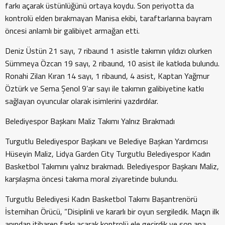
farkı açarak üstünlüğünü ortaya koydu. Son periyotta da
kontrolü elden bırakmayan Manisa ekibi, taraftarlarına bayram
öncesi anlamlı bir galibiyet armağan etti.
Deniz Üstün 21 sayı, 7 ribaund 1 asistle takımın yıldızı olurken
Sümmeya Özcan 19 sayı, 2 ribaund, 10 asist ile katkıda bulundu.
Ronahi Zilan Kıran 14 sayı, 1 ribaund, 4 asist, Kaptan Yağmur
Öztürk ve Sema Şenol 9’ar sayı ile takımın galibiyetine katkı
sağlayan oyuncular olarak isimlerini yazdırdılar.
Belediyespor Başkanı Maliz Takımı Yalnız Bırakmadı
Turgutlu Belediyespor Başkanı ve Belediye Başkan Yardımcısı
Hüseyin Maliz, Lidya Garden City Turgutlu Belediyespor Kadın
Basketbol Takımını yalnız bırakmadı. Belediyespor Başkanı Maliz,
karşılaşma öncesi takıma moral ziyaretinde bulundu.
Turgutlu Belediyesi Kadın Basketbol Takımı Başantrenörü
İstemihan Örücü, “Disiplinli ve kararlı bir oyun sergiledik. Maçın ilk
anından itibaren farkı açarak kontrolü ele geçirdik ve son ana