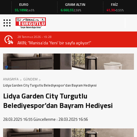
EURO
GRAM ALTIN
FAİZ
55,1896
6.660,55
41,30
0,45%
2,59%
-0,55%
28 Temmuz 2026 - 19:28
AKIN; “Manisa’da ‘Yeni’ bir sayfa açılıyor!”
ANASAYFA
GÜNDEM
Lidya Garden City Turgutlu Belediyespor’dan Bayram Hediyesi
Lidya Garden City Turgutlu
Belediyespor’dan Bayram Hediyesi
28.03.2025 16:55
Güncellenme :
28.03.2025 16:56