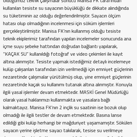
olduğumuz teknik çalışmalar sonucu Manisa FK tarafından
kullanılan tesiste su sayacının büyüklüğü de dikkate alındığında
su tüketiminin az olduğu değerlendirilmiştir. Sayacın ölçüm
hatası olup olmadığının incelenmesi için söküm işlemleri
gerçekleştirilmiştir. Manisa FK’nın kullanmış olduğu tesiste
teknik ekiplerimiz tarafından yapılan incelemeler sonucunda ana
içme suyu şebeke hattından doğrudan bağlantı yapılarak,
“KAÇAK SU” kullanıldığı fotoğraf ve video çekimleri ile kayıt
altına alınmıştır. Tesiste yapmak istediğimiz detaylı incelemeye
kulüp çalışanları tarafından izin verilmediği için emniyet güçlerinin
nezaretinde çalışmalar yürütülmüş olup, yine emniyet güçlerinin
nezaretinde kaçak su kullanımı tutanak altına alınmıştır. Konuyla
ilgili yasal işlemler devam etmektedir. MASKİ Genel Müdürlüğü
olarak yasal haklarımızı kullanmakta ve yasalara bağlı
kalmaktayız. Manisa FK’nın 2 inçlik su saatinin ise bozuk olup
olmadığı ile ilgili testler de devam etmektedir. Basına lanse
edildiği gibi kulüp herhangi bir mağduriyet yaşamamıştır. Sökülen
sayacın yerine işletme sayacı takılarak, tesise su verilmeye