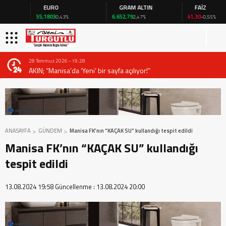
EURO
GRAM ALTIN
FAİZ
55,1803
6.652,79
41,30
0,43%
2,47%
-0,55%
28 Temmuz 2026 - 19:28
AKIN; “Manisa’da ‘Yeni’ bir sayfa açılıyor!”
ANASAYFA
GÜNDEM
Manisa FK’nın “KAÇAK SU” kullandığı tespit edildi
Manisa FK’nın “KAÇAK SU” kullandığı
tespit edildi
13.08.2024 19:58
Güncellenme :
13.08.2024 20:00