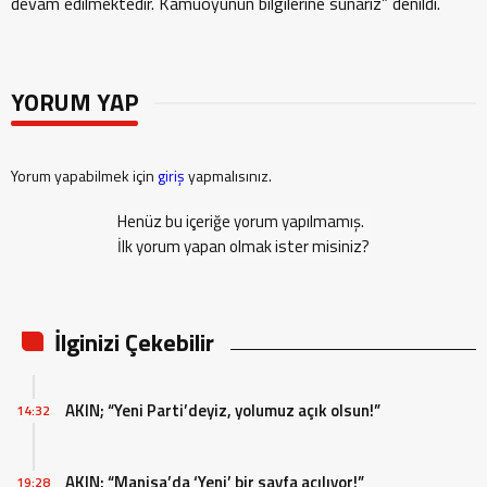
devam edilmektedir. Kamuoyunun bilgilerine sunarız” denildi.
YORUM YAP
Yorum yapabilmek için
giriş
yapmalısınız.
Henüz bu içeriğe yorum yapılmamış.
İlk yorum yapan olmak ister misiniz?
İlginizi Çekebilir
AKIN; “Yeni Parti’deyiz, yolumuz açık olsun!”
14:32
AKIN; “Manisa’da ‘Yeni’ bir sayfa açılıyor!”
19:28