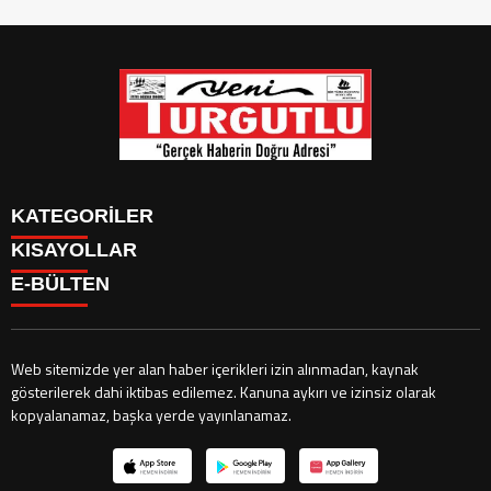
KATEGORİLER
KISAYOLLAR
GÜNDEM
E-BÜLTEN
SİYASET
GÜNDEM
EKONOMİ
SİYASET
EKONOMİ
CANLI BORSA
Web sitemizde yer alan haber içerikleri izin alınmadan, kaynak
HİSSELER
gösterilerek dahi iktibas edilemez. Kanuna aykırı ve izinsiz olarak
CANLI BORSA
yeniturgutlu.com
e-bültenine abone olarak, tarafınıza haber, duyuru
PARİTELER
kopyalanamaz, başka yerde yayınlanamaz.
HİSSELER
ve kampanya içerikli e-postaların gönderilmesini kabul etmiş olursunuz.
SPOR
PARİTELER
SPOR
CANLI SONUÇLAR