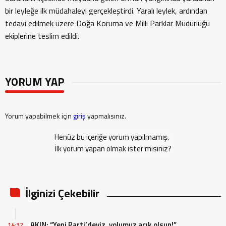
bir leyleğe ilk müdahaleyi gerçekleştirdi. Yaralı leylek, ardından
tedavi edilmek üzere Doğa Koruma ve Milli Parklar Müdürlüğü
ekiplerine teslim edildi.
YORUM YAP
Yorum yapabilmek için
giriş
yapmalısınız.
Henüz bu içeriğe yorum yapılmamış.
İlk yorum yapan olmak ister misiniz?
İlginizi Çekebilir
AKIN; “Yeni Parti’deyiz, yolumuz açık olsun!”
14:32