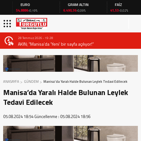
EURO
GRAM ALTIN
FAİZ
54,8886
6.490,36
41,53
-0,19%
-0,09%
-0,02%
28 Temmuz 2026 - 19:28
AKIN; “Manisa’da ‘Yeni’ bir sayfa açılıyor!”
ANASAYFA
GÜNDEM
Manisa’da Yaralı Halde Bulunan Leylek Tedavi Edilecek
Manisa’da Yaralı Halde Bulunan Leylek
Tedavi Edilecek
05.08.2024 18:54
Güncellenme :
05.08.2024 18:56