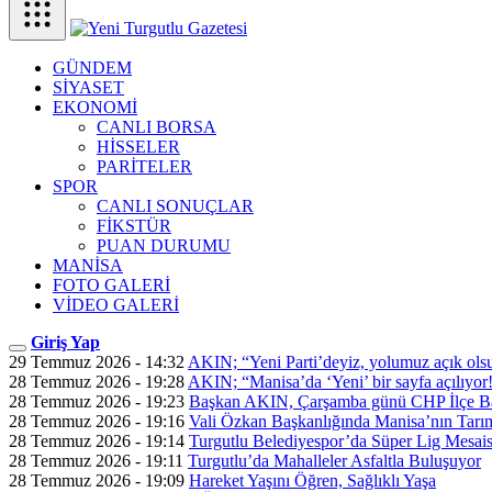
GÜNDEM
SİYASET
EKONOMİ
CANLI BORSA
HİSSELER
PARİTELER
SPOR
CANLI SONUÇLAR
FİKSTÜR
PUAN DURUMU
MANİSA
FOTO GALERİ
VİDEO GALERİ
Giriş Yap
29 Temmuz 2026 - 14:32
AKIN; “Yeni Parti’deyiz, yolumuz açık ols
28 Temmuz 2026 - 19:28
AKIN; “Manisa’da ‘Yeni’ bir sayfa açılıyor
28 Temmuz 2026 - 19:23
Başkan AKIN, Çarşamba günü CHP İlçe Ba
28 Temmuz 2026 - 19:16
Vali Özkan Başkanlığında Manisa’nın Tarım
28 Temmuz 2026 - 19:14
Turgutlu Belediyespor’da Süper Lig Mesais
28 Temmuz 2026 - 19:11
Turgutlu’da Mahalleler Asfaltla Buluşuyor
28 Temmuz 2026 - 19:09
Hareket Yaşını Öğren, Sağlıklı Yaşa