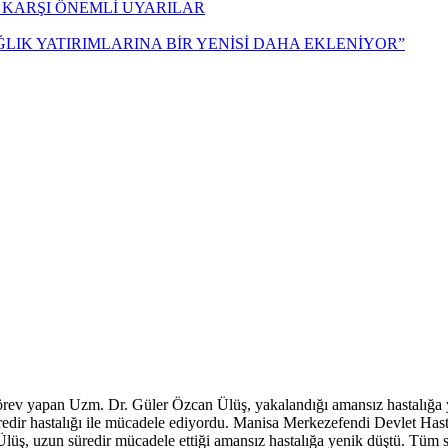
 KARŞI ÖNEMLİ UYARILAR
ĞLIK YATIRIMLARINA BİR YENİSİ DAHA EKLENİYOR”
rev yapan Uzm. Dr. Güler Özcan Ülüş, yakalandığı amansız hastalığa y
redir hastalığı ile mücadele ediyordu. Manisa Merkezefendi Devlet Hasta
ş, uzun süredir mücadele ettiği amansız hastalığa yenik düştü. Tüm sa