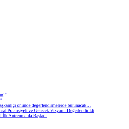
un!”
!”
şkanlığı önünde değerlendirmelerde bulunacak…
sal Potansiyeli ve Gelecek Vizyonu Değerlendirildi
i İlk Antrenmanla Başladı