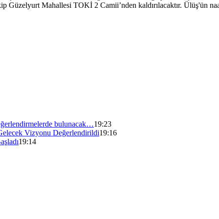
ip Güzelyurt Mahallesi TOKİ 2 Camii’nden kaldırılacaktır. Ülüş'ün naaş
ğerlendirmelerde bulunacak…
19:23
Gelecek Vizyonu Değerlendirildi
19:16
aşladı
19:14