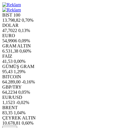
BIST 100
13.798,82
0,70%
DOLAR
47,7022
0,13%
EURO
54,9906
0,09%
GRAM ALTIN
6.531,38
0,60%
FAİZ
41,53
0,00%
GÜMÜŞ GRAM
95,43
1,29%
BITCOIN
64.289,00
-0,16%
GBP/TRY
64,2234
0,05%
EUR/USD
1,1523
-0,02%
BRENT
83,35
1,04%
ÇEYREK ALTIN
10.678,81
0,60%