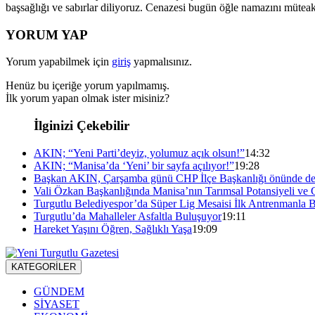
başsağlığı ve sabırlar diliyoruz. Cenazesi bugün öğle namazını müteak
YORUM YAP
Yorum yapabilmek için
giriş
yapmalısınız.
Henüz bu içeriğe yorum yapılmamış.
İlk yorum yapan olmak ister misiniz?
İlginizi Çekebilir
AKIN; “Yeni Parti’deyiz, yolumuz açık olsun!”
14:32
AKIN; “Manisa’da ‘Yeni’ bir sayfa açılıyor!”
19:28
Başkan AKIN, Çarşamba günü CHP İlçe Başkanlığı önünde de
Vali Özkan Başkanlığında Manisa’nın Tarımsal Potansiyeli ve 
Turgutlu Belediyespor’da Süper Lig Mesaisi İlk Antrenmanla B
Turgutlu’da Mahalleler Asfaltla Buluşuyor
19:11
Hareket Yaşını Öğren, Sağlıklı Yaşa
19:09
KATEGORİLER
GÜNDEM
SİYASET