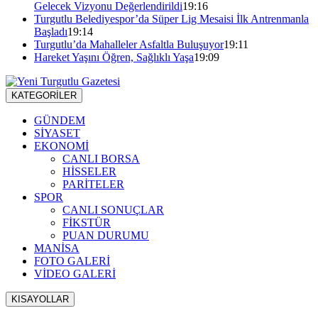
Gelecek Vizyonu Değerlendirildi
19:16
Turgutlu Belediyespor’da Süper Lig Mesaisi İlk Antrenmanla
Başladı
19:14
Turgutlu’da Mahalleler Asfaltla Buluşuyor
19:11
Hareket Yaşını Öğren, Sağlıklı Yaşa
19:09
KATEGORİLER
GÜNDEM
SİYASET
EKONOMİ
CANLI BORSA
HİSSELER
PARİTELER
SPOR
CANLI SONUÇLAR
FİKSTÜR
PUAN DURUMU
MANİSA
FOTO GALERİ
VİDEO GALERİ
KISAYOLLAR