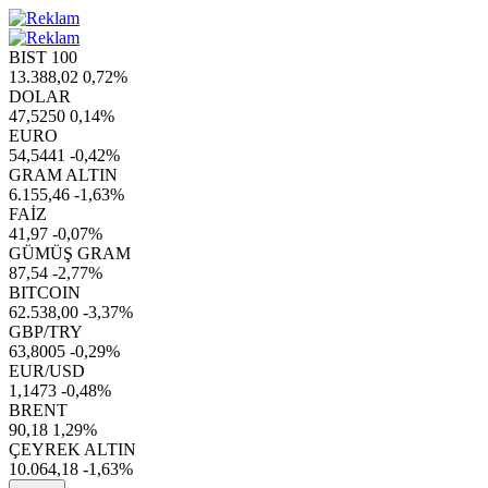
BIST 100
13.388,02
0,72%
DOLAR
47,5250
0,14%
EURO
54,5441
-0,42%
GRAM ALTIN
6.155,46
-1,63%
FAİZ
41,97
-0,07%
GÜMÜŞ GRAM
87,54
-2,77%
BITCOIN
62.538,00
-3,37%
GBP/TRY
63,8005
-0,29%
EUR/USD
1,1473
-0,48%
BRENT
90,18
1,29%
ÇEYREK ALTIN
10.064,18
-1,63%