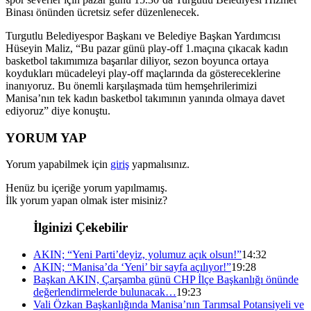
Binası önünden ücretsiz sefer düzenlenecek.
Turgutlu Belediyespor Başkanı ve Belediye Başkan Yardımcısı
Hüseyin Maliz, “Bu pazar günü play-off 1.maçına çıkacak kadın
basketbol takımımıza başarılar diliyor, sezon boyunca ortaya
koydukları mücadeleyi play-off maçlarında da göstereceklerine
inanıyoruz. Bu önemli karşılaşmada tüm hemşehrilerimizi
Manisa’nın tek kadın basketbol takımının yanında olmaya davet
ediyoruz” diye konuştu.
YORUM YAP
Yorum yapabilmek için
giriş
yapmalısınız.
Henüz bu içeriğe yorum yapılmamış.
İlk yorum yapan olmak ister misiniz?
İlginizi Çekebilir
AKIN; “Yeni Parti’deyiz, yolumuz açık olsun!”
14:32
AKIN; “Manisa’da ‘Yeni’ bir sayfa açılıyor!”
19:28
Başkan AKIN, Çarşamba günü CHP İlçe Başkanlığı önünde
değerlendirmelerde bulunacak…
19:23
Vali Özkan Başkanlığında Manisa’nın Tarımsal Potansiyeli ve