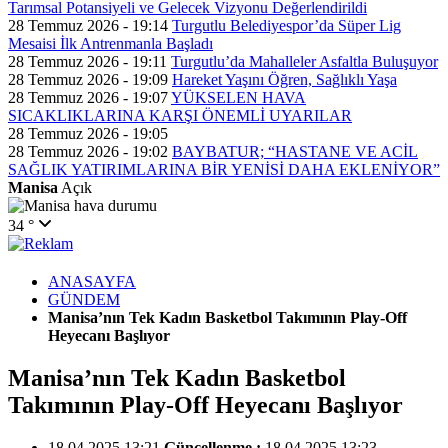
Tarımsal Potansiyeli ve Gelecek Vizyonu Değerlendirildi
28 Temmuz 2026 - 19:14
Turgutlu Belediyespor’da Süper Lig
Mesaisi İlk Antrenmanla Başladı
28 Temmuz 2026 - 19:11
Turgutlu’da Mahalleler Asfaltla Buluşuyor
28 Temmuz 2026 - 19:09
Hareket Yaşını Öğren, Sağlıklı Yaşa
28 Temmuz 2026 - 19:07
YÜKSELEN HAVA
SICAKLIKLARINA KARŞI ÖNEMLİ UYARILAR
28 Temmuz 2026 - 19:05
28 Temmuz 2026 - 19:02
BAYBATUR; “HASTANE VE ACİL
SAĞLIK YATIRIMLARINA BİR YENİSİ DAHA EKLENİYOR”
Manisa
Açık
34 °
ANASAYFA
GÜNDEM
Manisa’nın Tek Kadın Basketbol Takımının Play-Off
Heyecanı Başlıyor
Manisa’nın Tek Kadın Basketbol
Takımının Play-Off Heyecanı Başlıyor
18.04.2025 13:21
Güncellenme :
18.04.2025 13:23