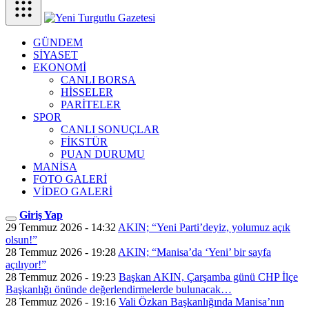
GÜNDEM
SİYASET
EKONOMİ
CANLI BORSA
HİSSELER
PARİTELER
SPOR
CANLI SONUÇLAR
FİKSTÜR
PUAN DURUMU
MANİSA
FOTO GALERİ
VİDEO GALERİ
Giriş Yap
29 Temmuz 2026 - 14:32
AKIN; “Yeni Parti’deyiz, yolumuz açık
olsun!”
28 Temmuz 2026 - 19:28
AKIN; “Manisa’da ‘Yeni’ bir sayfa
açılıyor!”
28 Temmuz 2026 - 19:23
Başkan AKIN, Çarşamba günü CHP İlçe
Başkanlığı önünde değerlendirmelerde bulunacak…
28 Temmuz 2026 - 19:16
Vali Özkan Başkanlığında Manisa’nın