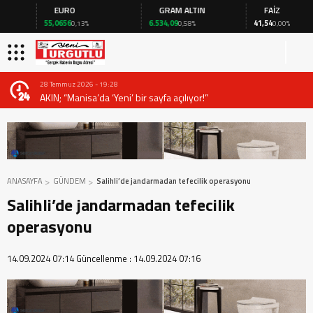
EURO
GRAM ALTIN
FAİZ
55,0656
6.534,09
41,54
0,13%
0,58%
0,00%
28 Temmuz 2026 - 19:28
AKIN; “Manisa’da ‘Yeni’ bir sayfa açılıyor!”
ANASAYFA
GÜNDEM
Salihli’de jandarmadan tefecilik operasyonu
Salihli’de jandarmadan tefecilik
operasyonu
14.09.2024 07:14
Güncellenme :
14.09.2024 07:16