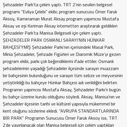
Şehzadeler Park’ta çekim yaptı. TRT 2’nin sevilen belgesel
programı “Evliya Çelebi” ekibi; program sunucusu Ömer Faruk
Aksoy, Kameraman Murat Aksay program yapımcısı Mustafa
Aksay ve eşi Keriman Aksay internetten araştırarak geldikleri
Şehzadeler Park’ta Manisa Belgeseli için çekim yaptı.
ŞEHZADELER PARK OSMANLI SARAYI’NIN HÜNKAR
BAHÇESİ’YMİŞ Şehzadeler Parkı’nın içerisindeki Masal Park,
Minia Şehzadeler, Şehzade Figürleri ve Diaromik Müze’yi gezen
program ekibi, parkı çok beğendiklerini ifade ettiler. Osmanlı
şehzadelerinin yaşadığı Şehzadeler ilçesinde sarayın muazzam
bir bahçesinin bulunduğunu ve sarayın tüm sebze ve meyvesinin
yetiştirildiği bu bahçeye Hünkar Bahçesi adı verildiğini belirten
Programın yapımcısı Mustafa Aksay, Şehzadeler Parkı’n bugün
bu bahçe üzerine kurulu olduğunu söyledi. Aksay, Manisa’nın ve
Şehzadeler ilçesinin tarihi ve kültürel yapısıyla mükemmel bir
kent oluğunu sözlerine ekledi. “AVRUPA STANDARTLARINDA
BİR PARK” Programın Sunucusu Ömer Faruk Aksoy ise, TRT
2’de yayınlanacak olan Manisa belgeseli için çekim yaptıkları