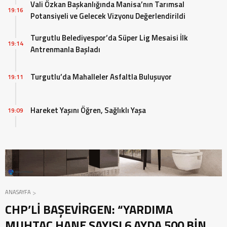
Vali Özkan Başkanlığında Manisa’nın Tarımsal
19:16
Potansiyeli ve Gelecek Vizyonu Değerlendirildi
Turgutlu Belediyespor’da Süper Lig Mesaisi İlk
19:14
Antrenmanla Başladı
Turgutlu’da Mahalleler Asfaltla Buluşuyor
19:11
Hareket Yaşını Öğren, Sağlıklı Yaşa
19:09
ANASAYFA
CHP’Lİ BAŞEVİRGEN: “YARDIMA
MUHTAÇ HANE SAYISI 6 AYDA 500 BİN