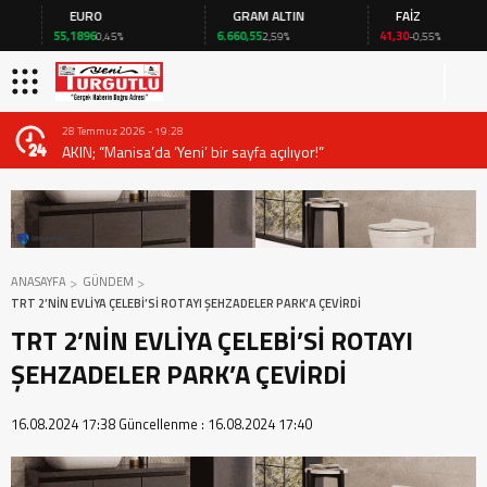
EURO
GRAM ALTIN
FAİZ
55,1896
6.660,55
41,30
0,45%
2,59%
-0,55%
28 Temmuz 2026 - 19:28
AKIN; “Manisa’da ‘Yeni’ bir sayfa açılıyor!”
ANASAYFA
GÜNDEM
TRT 2’NİN EVLİYA ÇELEBİ’Sİ ROTAYI ŞEHZADELER PARK’A ÇEVİRDİ
TRT 2’NİN EVLİYA ÇELEBİ’Sİ ROTAYI
ŞEHZADELER PARK’A ÇEVİRDİ
16.08.2024 17:38
Güncellenme :
16.08.2024 17:40