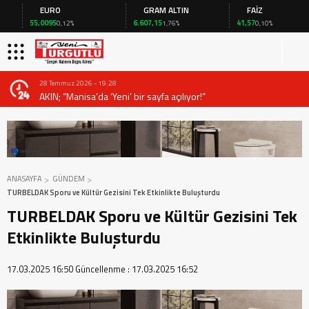
EURO
GRAM ALTIN
FAİZ
55,0095
6.607,15
41,57
0,12%
1,76%
0,10%
28 Temmuz 2026 - 19:28
AKIN; “Manisa’da ‘Yeni’ bir sayfa açılıyor!”
ANASAYFA
GÜNDEM
TURBELDAK Sporu ve Kültür Gezisini Tek Etkinlikte Buluşturdu
TURBELDAK Sporu ve Kültür Gezisini Tek
Etkinlikte Buluşturdu
17.03.2025 16:50
Güncellenme :
17.03.2025 16:52