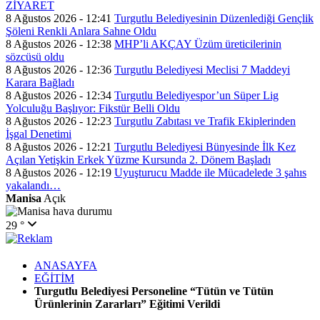
ZİYARET
8 Ağustos 2026 - 12:41
Turgutlu Belediyesinin Düzenlediği Gençlik
Şöleni Renkli Anlara Sahne Oldu
8 Ağustos 2026 - 12:38
MHP’li AKÇAY Üzüm üreticilerinin
sözcüsü oldu
8 Ağustos 2026 - 12:36
Turgutlu Belediyesi Meclisi 7 Maddeyi
Karara Bağladı
8 Ağustos 2026 - 12:34
Turgutlu Belediyespor’un Süper Lig
Yolculuğu Başlıyor: Fikstür Belli Oldu
8 Ağustos 2026 - 12:23
Turgutlu Zabıtası ve Trafik Ekiplerinden
İşgal Denetimi
8 Ağustos 2026 - 12:21
Turgutlu Belediyesi Bünyesinde İlk Kez
Açılan Yetişkin Erkek Yüzme Kursunda 2. Dönem Başladı
8 Ağustos 2026 - 12:19
Uyuşturucu Madde ile Mücadelede 3 şahıs
yakalandı…
Manisa
Açık
29 °
ANASAYFA
EĞİTİM
Turgutlu Belediyesi Personeline “Tütün ve Tütün
Ürünlerinin Zararları” Eğitimi Verildi