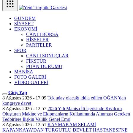
GÜNDEM
SİYASET
EKONOMİ
CANLI BORSA
HİSSELER
PARİTELER
SPOR
CANLI SONUÇLAR
FİKSTÜR
PUAN DURUMU
MANİSA
FOTO GALERİ
VİDEO GALERİ
Giriş Yap
8 Ağustos 2026 - 17:09
Tek aday olacağı iddia edilen OĞAN’dan
kongreye davet
8 Ağustos 2026 - 12:57
2026 Yılı Manisa İli İçerisinde Kıvılcım
Oluşturan Makine ve Ekipmanların Kullanımında Alınması Gereken
Tedbirlere İlişkin Valilik Genel Emri
8 Ağustos 2026 - 12:51
KAYMAKAM SELAMİ
KAPANKAYA’DAN TURGUTLU DEVLET HASTANESİ’NE