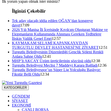
İlk yorum yapan olmak ister misiniz?
İlginizi Çekebilir
Tek aday olacağı iddia edilen OĞAN’dan kongreye
davet
17:09
2026 Yılı Manisa İli İçerisinde Kıvılcım Oluşturan Makine ve
Ekipmanların Kullanımında Alınması Gereken Tedbirlere
İlişkin Valilik Genel Emri
12:57
KAYMAKAM SELAMİ KAPANKAYA’DAN
TURGUTLU DEVLET HASTANESİ’NE ZİYARET
12:51
Turgutlu Belediyesinin Düzenlediği Gençlik Şöleni Renkli
Anlara Sahne Oldu
12:41
MHP’li AKÇAY Üzüm üreticilerinin sözcüsü oldu
12:38
Turgutlu Belediyesi Meclisi 7 Maddeyi Karara Bağladı
12:36
Turgutlu Belediyespor’un Süper Lig Yolculuğu Başlıyor:
Fikstür Belli Oldu
12:34
KATEGORİLER
GÜNDEM
SİYASET
EKONOMİ
CANLI BORSA