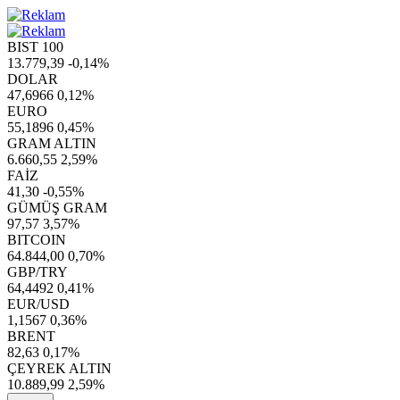
BIST 100
13.779,39
-0,14%
DOLAR
47,6966
0,12%
EURO
55,1896
0,45%
GRAM ALTIN
6.660,55
2,59%
FAİZ
41,30
-0,55%
GÜMÜŞ GRAM
97,57
3,57%
BITCOIN
64.844,00
0,70%
GBP/TRY
64,4492
0,41%
EUR/USD
1,1567
0,36%
BRENT
82,63
0,17%
ÇEYREK ALTIN
10.889,99
2,59%