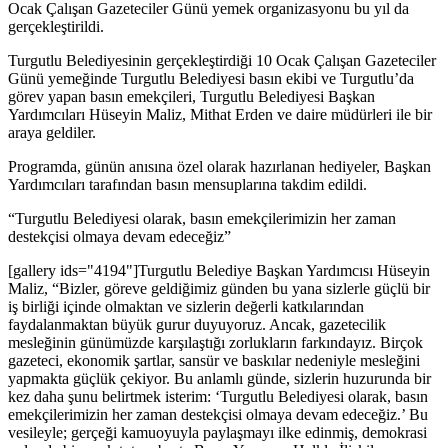
Ocak Çalışan Gazeteciler Günü yemek organizasyonu bu yıl da
gerçekleştirildi.
Turgutlu Belediyesinin gerçekleştirdiği 10 Ocak Çalışan Gazeteciler
Günü yemeğinde Turgutlu Belediyesi basın ekibi ve Turgutlu’da
görev yapan basın emekçileri, Turgutlu Belediyesi Başkan
Yardımcıları Hüseyin Maliz, Mithat Erden ve daire müdürleri ile bir
araya geldiler.
Programda, günün anısına özel olarak hazırlanan hediyeler, Başkan
Yardımcıları tarafından basın mensuplarına takdim edildi.
“Turgutlu Belediyesi olarak, basın emekçilerimizin her zaman
destekçisi olmaya devam edeceğiz”
[gallery ids="4194"]Turgutlu Belediye Başkan Yardımcısı Hüseyin
Maliz, “Bizler, göreve geldiğimiz günden bu yana sizlerle güçlü bir
iş birliği içinde olmaktan ve sizlerin değerli katkılarından
faydalanmaktan büyük gurur duyuyoruz. Ancak, gazetecilik
mesleğinin günümüzde karşılaştığı zorlukların farkındayız. Birçok
gazeteci, ekonomik şartlar, sansür ve baskılar nedeniyle mesleğini
yapmakta güçlük çekiyor. Bu anlamlı günde, sizlerin huzurunda bir
kez daha şunu belirtmek isterim: ‘Turgutlu Belediyesi olarak, basın
emekçilerimizin her zaman destekçisi olmaya devam edeceğiz.’ Bu
vesileyle; gerçeği kamuoyuyla paylaşmayı ilke edinmiş, demokrasi