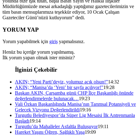
yolunda bize ışık tutan, başta Basın Yayın ve Halkla İlişkiler
Müdürlüğümüzde mesai arkadaşlığı yaptığımız gazetecilerimizin ve
tüm basın mensuplarımıza teşekkür ediyor, 10 Ocak Çalışan
Gazeteciler Günü’nüzü kutluyorum” dedi.
YORUM YAP
Yorum yapabilmek için
giriş
yapmalısınız.
Henüz bu içeriğe yorum yapılmamış.
İlk yorum yapan olmak ister misiniz?
İlginizi Çekebilir
AKIN; “Yeni Parti’deyiz, yolumuz açık olsun!”
14:32
AKIN; “Manisa’da ‘Yeni’ bir sayfa açılıyor!”
19:28
Başkan AKIN, Çarşamba günü CHP İlçe Başkanlığı önünde
değerlendirmelerde bulunacak…
19:23
Vali Özkan Başkanlığında Manisa’nın Tarımsal Potansiyeli ve
Gelecek Vizyonu Değerlendirildi
19:16
Turgutlu Belediyespor’da Süper Lig Mesaisi İlk Antrenmanla
Başladı
19:14
Turgutlu’da Mahalleler Asfaltla Buluşuyor
19:11
Hareket Yaşını Öğren, Sağlıklı Yaşa
19:09