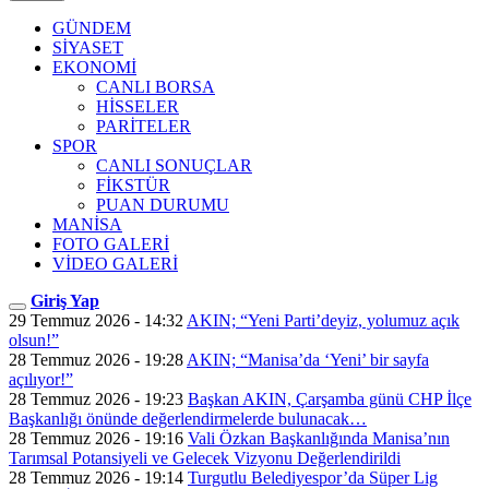
GÜNDEM
SİYASET
EKONOMİ
CANLI BORSA
HİSSELER
PARİTELER
SPOR
CANLI SONUÇLAR
FİKSTÜR
PUAN DURUMU
MANİSA
FOTO GALERİ
VİDEO GALERİ
Giriş Yap
29 Temmuz 2026 - 14:32
AKIN; “Yeni Parti’deyiz, yolumuz açık
olsun!”
28 Temmuz 2026 - 19:28
AKIN; “Manisa’da ‘Yeni’ bir sayfa
açılıyor!”
28 Temmuz 2026 - 19:23
Başkan AKIN, Çarşamba günü CHP İlçe
Başkanlığı önünde değerlendirmelerde bulunacak…
28 Temmuz 2026 - 19:16
Vali Özkan Başkanlığında Manisa’nın
Tarımsal Potansiyeli ve Gelecek Vizyonu Değerlendirildi
28 Temmuz 2026 - 19:14
Turgutlu Belediyespor’da Süper Lig