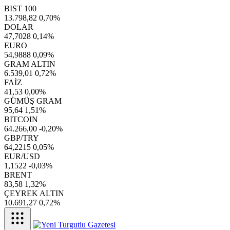
BIST 100
13.798,82
0,70%
DOLAR
47,7028
0,14%
EURO
54,9888
0,09%
GRAM ALTIN
6.539,01
0,72%
FAİZ
41,53
0,00%
GÜMÜŞ GRAM
95,64
1,51%
BITCOIN
64.266,00
-0,20%
GBP/TRY
64,2215
0,05%
EUR/USD
1,1522
-0,03%
BRENT
83,58
1,32%
ÇEYREK ALTIN
10.691,27
0,72%