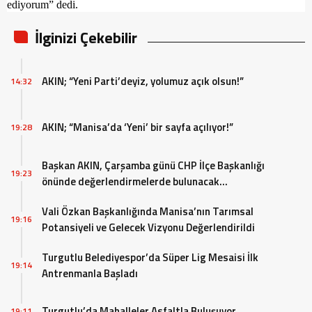
ediyorum” dedi.
İlginizi Çekebilir
AKIN; “Yeni Parti’deyiz, yolumuz açık olsun!”
14:32
AKIN; “Manisa’da ‘Yeni’ bir sayfa açılıyor!”
19:28
Başkan AKIN, Çarşamba günü CHP İlçe Başkanlığı
19:23
önünde değerlendirmelerde bulunacak…
Vali Özkan Başkanlığında Manisa’nın Tarımsal
19:16
Potansiyeli ve Gelecek Vizyonu Değerlendirildi
Turgutlu Belediyespor’da Süper Lig Mesaisi İlk
19:14
Antrenmanla Başladı
Turgutlu’da Mahalleler Asfaltla Buluşuyor
19:11