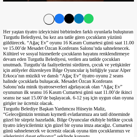
Her yaştan tiyatro izleyicisini birbirinden farklı oyunlarla buluşturan
Turgutlu Belediyesi, bu kez ara tatile giren çocukların yüzünü
güldürecek. “Ağaç Ev” oyunu 16 Kasım Cumartesi günü saat 11.00
ve 15.00’de Mesadet Özcan Konferans Salonu’nda sahnelenecek.
Kültürel ve sosyal hizmetlerle çocukların hayatını renklendirmeye
devam eden Turgutlu Belediyesi, verilen ara tatilde çocukları
unutmadı. Turgutlu’da faaliyetlerini sürdüren, çocuk ve yetişkinler
için atölyeler düzenleyen Bilge Oyuncular iş birliğiyle yazar Alper
Erkoca’nın müzikli ve danslı “Ağaç Ev” tiyatro oyunu 2 seans
halinde çocuklarla buluşacak. Mesadet Özcan Konferans
Salonu’nda minik tiyatroseverleri ağırlayacak olan “Ağaç Ev”
oyununun ilk seansı 16 Kasım Cumartesi günü saat 11.00’de ikinci
seansı ise saat 15.00’de başlayacak. 6-12 yaş için uygun olan oyuna
girişler ise ücretsiz olacak.
Turgutlu Belediye Başkan Yardımcısı Hüseyin Maliz,
“Geleceğimizin teminatı kıymetli evlatlarımıza ara tatil döneminde
güzel bir sürpriz hazırladık. Bilge Oyuncular ekibiyle birlikte çocuk
tiyatro izleyicilerimiz için güzel bir oyuna imza atacağız. Cumartesi
günü sahnelenecek ve ücretsiz olacak oyuna tüm çocuklarımızı ve
ailelerimizi davet ediyoruz” şeklinde konuştu.