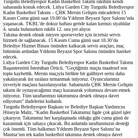
Turgutlu Belediyespor Kadın Basketbol Takımı rakibini kendi
sahasında konuk edecek. Lidya Garden City Turgutlu Belediyespor
Kadın Basketbol Takımı – ÇBK Mersin Gelişim mücadelesi 15
Kasım Cuma günü saat 19.00’da Yıldırım Beyazıt Spor Salonu’nda
yaşanacak. TKBL’de dokuz haftası geride kalan kırmızı siyahlılar
4. sırada bulunurken rakibi 12. sıra yer alıyor.
Takıma destek olmak isteyen sporseverler için ücretsiz servis
hizmeti de sağlanacak. 15 Kasım Cuma günü saat 18.30’da
Belediye Hizmet Binası önünden kalkacak servis araçları, maç
bitiminin ardından Yıldırım Beyazıt Spor Salonu önünden hareket
edecek.
Lidya Garden City Turgutlu Belediyespor Kadın Basketbol Takımı
Başantrenörü İstemihan Örücü, ”Geçtiğimiz maçta maalesef son
topta kaybettik.
Mersin
maçıyla birlikte bir galibiyet serisi daha
yakalayarak üst sıralara tırmanmak istiyoruz.
Oyuncularımız
özveriyle maçlara hazırlanıyorlar. Sahamızda ÇBK Mersin Gelişim
takımı ile oynayacağımız maçı kazanarak yolumuza devam etmek
istiyoruz. Tüm taraftarımızı takımımıza destek olmaya davet
ediyorum” ifadelerini kullandı.
Turgutlu Belediyespor Başkanı ve Belediye Başkan Yardımcısı
Hüseyin Maliz, “Kadın Basketbol Takımımız ligde çok güzel işler
çıkarıyor.
Takımımız her karşılaşmada olduğu gibi cuma günü de
kazanmak için sahaya çıkacak.
Bu anlamda taraftarımızın desteği
çok önemli. Tüm halkımızı Yıldırım Beyazıt Spor Salonu’na
Manisa’nın tek kadın basketbol takımına destek olmaya davet