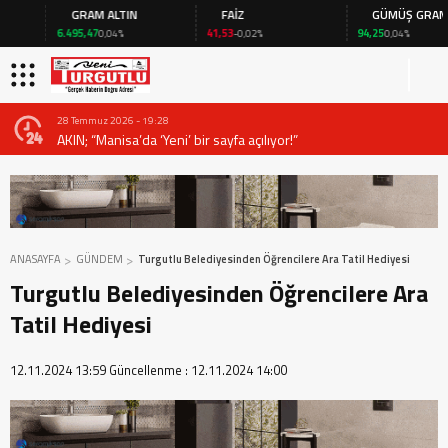
GRAM ALTIN
FAİZ
GÜMÜŞ GRAM
6.495,47
41,53
94,25
0,04%
-0,02%
0,04%
28 Temmuz 2026 - 19:28
AKIN; “Manisa’da ‘Yeni’ bir sayfa açılıyor!”
ANASAYFA
GÜNDEM
Turgutlu Belediyesinden Öğrencilere Ara Tatil Hediyesi
Turgutlu Belediyesinden Öğrencilere Ara
Tatil Hediyesi
12.11.2024 13:59
Güncellenme :
12.11.2024 14:00