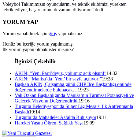
Voleybol Takımımızın oyuncularını ve teknik ekibimizi yürekten
tebrik ediyor, başarılarının devamını diliyorum” dedi.
YORUM YAP
Yorum yapabilmek için
giriş
yapmalısınız.
Henüz bu içeriğe yorum yapılmamış.
İlk yorum yapan olmak ister misiniz?
İlginizi Çekebilir
AKIN; “Yeni Parti’deyiz, yolumuz açık olsun!”
14:32
AKIN; “Manisa’da ‘Yeni’ bir sayfa açılıyor!”
19:28
Başkan AKIN, Çarşamba günü CHP İlçe Başkanlığı önünde
değerlendirmelerde bulunacak…
19:23
Vali Özkan Başkanlığında Manisa’nın Tarımsal Potansiyeli ve
Gelecek Vizyonu Değerlendirildi
19:16
Turgutlu Belediyespor’da Süper Lig Mesaisi İlk Antrenmanla
Başladı
19:14
Turgutlu’da Mahalleler Asfaltla Buluşuyor
19:11
Hareket Yaşını Öğren, Sağlıklı Yaşa
19:09