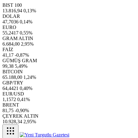
BIST 100
13.816,94
0,13%
DOLAR
47,7036
0,14%
EURO
55,2417
0,55%
GRAM ALTIN
6.684,00
2,95%
FAİZ
41,17
-0,87%
GÜMÜŞ GRAM
99,38
5,49%
BITCOIN
65.188,00
1,24%
GBP/TRY
64,4421
0,40%
EUR/USD
1,1572
0,41%
BRENT
81,75
-0,90%
ÇEYREK ALTIN
10.928,34
2,95%