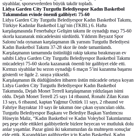
siyahlılar, sporseverlerden büyük takdir topladı.
Lidya Garden City Turgutlu Belediyespor Kadın Basketbol
Takımından evinde önemli galibiyet: 75-60
Lidya Garden City Turgutlu Belediyespor Kadın Basketbol Takımı,
Türkiye Kadınlar Basketbol Ligi’nin (TKBL) 6. Hafta
karşılaşmasında Fenerbahçe Gelişim takımı ile oynadığı maçı 75-60
skorla kazanarak mücadelesini sürdürdü. Yıldırım Beyazıt Spor
Salonu’nda oynanan karşılaşmanın ilk yarısını Turgutlu Belediyesi
Kadın Basketbol Takımı 37-28 skor ile önde tamamlandı.
Karşılaşmanın tamamında üstünlüğü rakip takıma bırakmayan ev
sahibi Lidya Garden City Turgutlu Belediyespor Basketbol Takımı
mücadeleyi 75-60 skorla kazanarak önemli bir galibiyet elde etti.
Kırmızı siyahlılar bu sezon oynadığı 6 maçın 5’ini kazanma başarısı
gösterdi ve ligde 2. sıraya yükseldi.
Karşılaşmanın ilk düdüğünden itibaren üstün mücadele ortaya koyan
Lidya G
a
rden City Turgutlu Belediyespor Kadın Basketbol
Takımında, Dejah Monet Terrell karşılaşmanın yıldızlaşan isimi
oldu. Dejah Monet Terrell 25 sayı 14 ribaund, Ronahi Zilan Kıran
13 sayı, 6 ribaund, kaptan Yağmur Öztürk 11 sayı, 2 ribaund ve
Fahriye Bayraktar 10 sayı ile takımın öne çıkan oyuncuları oldu.
Turgutlu Belediyespor Başkanı ve Belediye Başkan Yardımcısı
Hüseyin Maliz, “Kadın Basketbol ve Kadın Voleybol Takımlarımız
peş peşe elde ettikleri galibiyetlerle bizlere heyecan ve mutluluk dolu
anlar yaşattılar. Pazar günü iki takımımızdan da muhteşem sonuçlar
elde ettik. Kazandıkları galibiyetler için Kadın Basketbol, Kadın