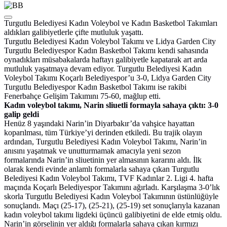
Turgutlu Belediyesi Kadın Voleybol ve Kadın Basketbol Takımları
aldıkları galibiyetlerle çifte mutluluk yaşattı.
Turgutlu Belediyesi Kadın Voleybol Takımı ve Lidya Garden City
Turgutlu Belediyespor Kadın Basketbol Takımı kendi sahasında
oynadıkları müsabakalarda haftayı galibiyetle kapatarak art arda
mutluluk yaşatmaya devam ediyor. Turgutlu Belediyesi Kadın
Voleybol Takımı Koçarlı Belediyespor’u 3-0, Lidya Garden City
Turgutlu Belediyespor Kadın Basketbol Takımı ise rakibi
Fenerbahçe Gelişim Takımını 75-60, mağlup etti.
Kadın voleybol takımı, Narin sliuetli formayla sahaya çıktı: 3-0
galip geldi
Henüz 8 yaşındaki Narin’in Diyarbakır’da vahşice hayattan
koparılması, tüm Türkiye’yi derinden etkiledi. Bu trajik olayın
ardından, Turgutlu Belediyesi Kadın Voleybol Takımı, Narin’in
anısını yaşatmak ve unutturmamak amacıyla yeni sezon
formalarında Narin’in sliuetinin yer almasının kararını aldı. İlk
olarak kendi evinde anlamlı formalarla sahaya çıkan Turgutlu
Belediyesi Kadın Voleybol Takımı, TVF Kadınlar 2. Ligi 4. hafta
maçında Koçarlı Belediyespor Takımını ağırladı. Karşılaşma 3-0’lık
skorla Turgutlu Belediyesi Kadın Voleybol Takımının üstünlüğüyle
sonuçlandı. Maçı (25-17), (25-21), (25-19) set sonuçlarıyla kazanan
kadın voleybol takımı ligdeki üçüncü galibiyetini de elde etmiş oldu.
Narin’in görselinin yer aldığı formalarla sahaya çıkan kırmızı