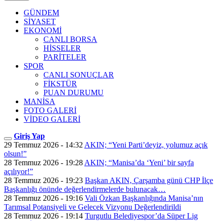
GÜNDEM
SİYASET
EKONOMİ
CANLI BORSA
HİSSELER
PARİTELER
SPOR
CANLI SONUÇLAR
FİKSTÜR
PUAN DURUMU
MANİSA
FOTO GALERİ
VİDEO GALERİ
Giriş Yap
29 Temmuz 2026 - 14:32
AKIN; “Yeni Parti’deyiz, yolumuz açık
olsun!”
28 Temmuz 2026 - 19:28
AKIN; “Manisa’da ‘Yeni’ bir sayfa
açılıyor!”
28 Temmuz 2026 - 19:23
Başkan AKIN, Çarşamba günü CHP İlçe
Başkanlığı önünde değerlendirmelerde bulunacak…
28 Temmuz 2026 - 19:16
Vali Özkan Başkanlığında Manisa’nın
Tarımsal Potansiyeli ve Gelecek Vizyonu Değerlendirildi
28 Temmuz 2026 - 19:14
Turgutlu Belediyespor’da Süper Lig