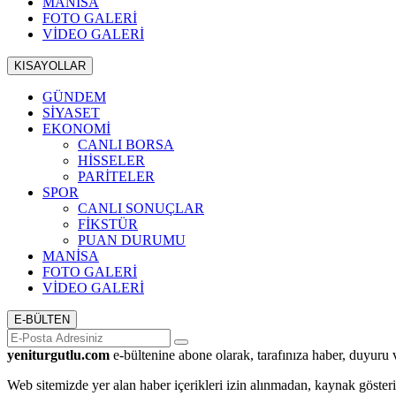
MANİSA
FOTO GALERİ
VİDEO GALERİ
KISAYOLLAR
GÜNDEM
SİYASET
EKONOMİ
CANLI BORSA
HİSSELER
PARİTELER
SPOR
CANLI SONUÇLAR
FİKSTÜR
PUAN DURUMU
MANİSA
FOTO GALERİ
VİDEO GALERİ
E-BÜLTEN
yeniturgutlu.com
e-bültenine abone olarak, tarafınıza haber, duyuru 
Web sitemizde yer alan haber içerikleri izin alınmadan, kaynak göster