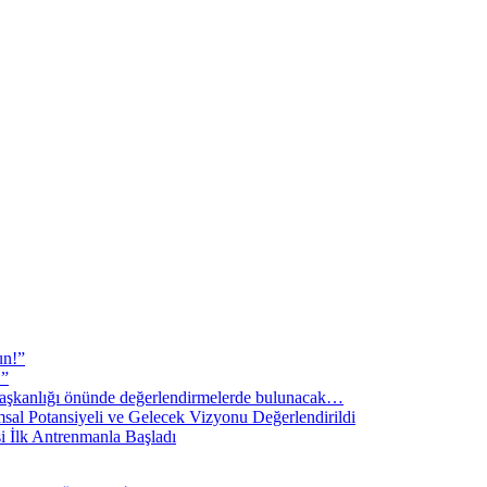
un!”
!”
şkanlığı önünde değerlendirmelerde bulunacak…
sal Potansiyeli ve Gelecek Vizyonu Değerlendirildi
i İlk Antrenmanla Başladı