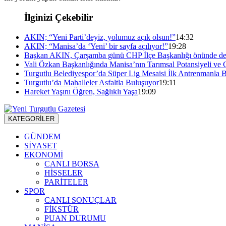
İlginizi Çekebilir
AKIN; “Yeni Parti’deyiz, yolumuz açık olsun!”
14:32
AKIN; “Manisa’da ‘Yeni’ bir sayfa açılıyor!”
19:28
Başkan AKIN, Çarşamba günü CHP İlçe Başkanlığı önünde de
Vali Özkan Başkanlığında Manisa’nın Tarımsal Potansiyeli ve 
Turgutlu Belediyespor’da Süper Lig Mesaisi İlk Antrenmanla B
Turgutlu’da Mahalleler Asfaltla Buluşuyor
19:11
Hareket Yaşını Öğren, Sağlıklı Yaşa
19:09
KATEGORİLER
GÜNDEM
SİYASET
EKONOMİ
CANLI BORSA
HİSSELER
PARİTELER
SPOR
CANLI SONUÇLAR
FİKSTÜR
PUAN DURUMU