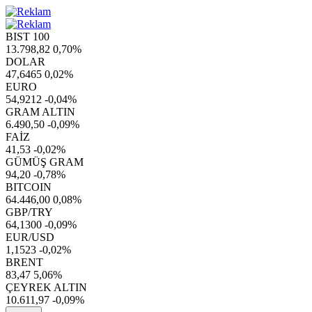
BIST 100
13.798,82
0,70%
DOLAR
47,6465
0,02%
EURO
54,9212
-0,04%
GRAM ALTIN
6.490,50
-0,09%
FAİZ
41,53
-0,02%
GÜMÜŞ GRAM
94,20
-0,78%
BITCOIN
64.446,00
0,08%
GBP/TRY
64,1300
-0,09%
EUR/USD
1,1523
-0,02%
BRENT
83,47
5,06%
ÇEYREK ALTIN
10.611,97
-0,09%