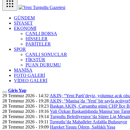
GÜNDEM
SİYASET
EKONOMİ
CANLI BORSA
HİSSELER
PARİTELER
SPOR
CANLI SONUÇLAR
FİKSTÜR
PUAN DURUMU
MANİSA
FOTO GALERİ
VİDEO GALERİ
Giriş Yap
29 Temmuz 2026 - 14:32
AKIN; “Yeni Parti’deyiz, yolumuz açık ols
28 Temmuz 2026 - 19:28
AKIN; “Manisa’da ‘Yeni’ bir sayfa açılıyor
28 Temmuz 2026 - 19:23
Başkan AKIN, Çarşamba günü CHP İlçe Ba
28 Temmuz 2026 - 19:16
Vali Özkan Başkanlığında Manisa’nın Tarım
28 Temmuz 2026 - 19:14
Turgutlu Belediyespor’da Süper Lig Mesais
28 Temmuz 2026 - 19:11
Turgutlu’da Mahalleler Asfaltla Buluşuyor
28 Temmuz 2026 - 19:09
Hareket Yaşını Öğren, Sağlıklı Yaşa