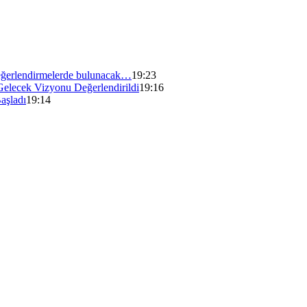
ğerlendirmelerde bulunacak…
19:23
Gelecek Vizyonu Değerlendirildi
19:16
aşladı
19:14