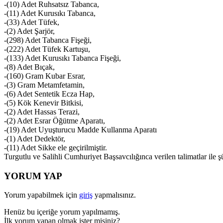
-(10) Adet Ruhsatsız Tabanca,
-(11) Adet Kurusıkı Tabanca,
-(33) Adet Tüfek,
-(2) Adet Şarjör,
-(298) Adet Tabanca Fişeği,
-(222) Adet Tüfek Kartuşu,
-(133) Adet Kurusıkı Tabanca Fişeği,
-(8) Adet Bıçak,
-(160) Gram Kubar Esrar,
-(3) Gram Metamfetamin,
-(6) Adet Sentetik Ecza Hap,
-(5) Kök Kenevir Bitkisi,
-(2) Adet Hassas Terazi,
-(2) Adet Esrar Öğütme Aparatı,
-(19) Adet Uyuşturucu Madde Kullanma Aparatı
-(1) Adet Dedektör,
-(11) Adet Sikke ele geçirilmiştir.
Turgutlu ve Salihli Cumhuriyet Başsavcılığınca verilen talimatlar ile şü
YORUM YAP
Yorum yapabilmek için
giriş
yapmalısınız.
Henüz bu içeriğe yorum yapılmamış.
İlk yorum yapan olmak ister misiniz?