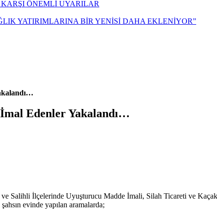
 KARŞI ÖNEMLİ UYARILAR
ĞLIK YATIRIMLARINA BİR YENİSİ DAHA EKLENİYOR”
Yakalandı…
e İmal Edenler Yakalandı…
 Salihli İlçelerinde Uyuşturucu Madde İmali, Silah Ticareti ve Kaç
li şahsın evinde yapılan aramalarda;