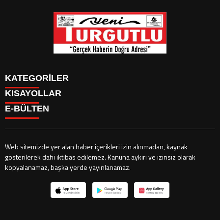
KATEGORİLER
KISAYOLLAR
GÜNDEM
E-BÜLTEN
SİYASET
GÜNDEM
EKONOMİ
SİYASET
EKONOMİ
CANLI BORSA
Web sitemizde yer alan haber içerikleri izin alınmadan, kaynak
HİSSELER
gösterilerek dahi iktibas edilemez. Kanuna aykırı ve izinsiz olarak
CANLI BORSA
yeniturgutlu.com
e-bültenine abone olarak, tarafınıza haber, duyuru
PARİTELER
kopyalanamaz, başka yerde yayınlanamaz.
HİSSELER
ve kampanya içerikli e-postaların gönderilmesini kabul etmiş olursunuz.
SPOR
PARİTELER
SPOR
CANLI SONUÇLAR
FİKSTÜR
CANLI SONUÇLAR
PUAN DURUMU