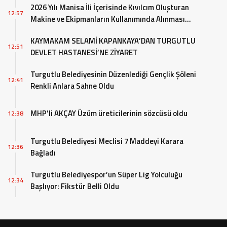
2026 Yılı Manisa İli İçerisinde Kıvılcım Oluşturan
12:57
Makine ve Ekipmanların Kullanımında Alınması
Gereken Tedbirlere İlişkin Valilik Genel Emri
KAYMAKAM SELAMİ KAPANKAYA’DAN TURGUTLU
12:51
DEVLET HASTANESİ’NE ZİYARET
Turgutlu Belediyesinin Düzenlediği Gençlik Şöleni
12:41
Renkli Anlara Sahne Oldu
MHP’li AKÇAY Üzüm üreticilerinin sözcüsü oldu
12:38
Turgutlu Belediyesi Meclisi 7 Maddeyi Karara
12:36
Bağladı
Turgutlu Belediyespor’un Süper Lig Yolculuğu
12:34
Başlıyor: Fikstür Belli Oldu