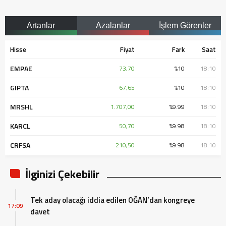
Artanlar
Azalanlar
İşlem Görenler
Hisse
Fiyat
Fark
Saat
EMPAE
73,70
%10
18:10
GIPTA
67,65
%10
18:10
MRSHL
1.707,00
%9.99
18:10
KARCL
50,70
%9.98
18:10
CRFSA
210,50
%9.98
18:10
İlginizi Çekebilir
Tek aday olacağı iddia edilen OĞAN’dan kongreye
17:09
davet