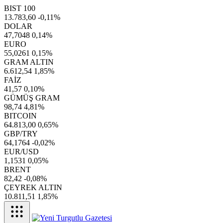
BIST 100
13.783,60
-0,11%
DOLAR
47,7048
0,14%
EURO
55,0261
0,15%
GRAM ALTIN
6.612,54
1,85%
FAİZ
41,57
0,10%
GÜMÜŞ GRAM
98,74
4,81%
BITCOIN
64.813,00
0,65%
GBP/TRY
64,1764
-0,02%
EUR/USD
1,1531
0,05%
BRENT
82,42
-0,08%
ÇEYREK ALTIN
10.811,51
1,85%