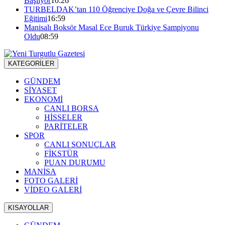
Başlıyor
10:26
TURBELDAK’tan 110 Öğrenciye Doğa ve Çevre Bilinci
Eğitimi
16:59
Manisalı Boksör Masal Ece Buruk Türkiye Şampiyonu
Oldu
08:59
KATEGORİLER
GÜNDEM
SİYASET
EKONOMİ
CANLI BORSA
HİSSELER
PARİTELER
SPOR
CANLI SONUÇLAR
FİKSTÜR
PUAN DURUMU
MANİSA
FOTO GALERİ
VİDEO GALERİ
KISAYOLLAR