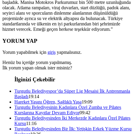
başladık. Manisa Motokros Parkurumuz bin 500 metre uzunluğunda
olacak. Atlama rampaları, viraj duvarları, start düzlüğü, padok alanı,
seyirci alanı ve sporcuların dinlenme alanlarının düşünüldüğü
projemizde ayrıca su ve elektrik altyapısı da bulunacak. Türkiye
standartlarında ve ülkenin en iyi parkurlarından biri şehrimizde
hizmet verecek. Emeği geçen herkese teşekkür ediyorum.”
YORUM YAP
Yorum yapabilmek için
giriş
yapmalısınız.
Henüz bu içeriğe yorum yapılmamış.
İlk yorum yapan olmak ister misiniz?
İlginizi Çekebilir
Turgutlu Belediyespor’da Süper Lig Mesaisi İlk Antrenmanla
Başladı
19:14
Hareket Yaşını Öğren, Sağlıklı Yaşa
19:09
Turgutlu Belediyesinin Kadınlara Özel Zumba ve Pilates
Kurslarına Kayıtlar Devam Ediyor
09:42
Turgutlu Belediyesinden İki Merkezde Kadınlara Özel Pilates
Kursu
11:16
Turgutlu Belediyesinden Bir İlk: Yetişkin Erkek Yüzme Kursu