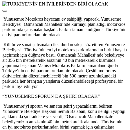
Yunusemre Motokros heyecanı ev sahipliği yapacak. Yunusemre
Belediyesi, Osmancalı Mahallesi’nde kurmayı planladığı motorkros
parkurunda çalışmalar başladı. Parkur tamamlandığında Türkiye’nin
en iyi parkurlarından biri olacak.
Kültür ve sanat çalışmaları ile adından sıkça söz ettiren Yunusemre
Belediyesi, Türkiye’nin en iyi motokros parkurlarından birini hayata
geçirmek için düğmeye bastı. Osmancalı Mahallesi’nde belediyeye
ait 356 bin metrekarelik arazinin 40 bin metrekarelik kısmında
yapımına başlanan Manisa Motokros Parkuru tamamlandığında
Türkiye’nin en iyi parkurlarından biri olacak. Çeşitli motorkos
aktivitelerinin düzenlenebileceği bin 500 metre uzunluğundaki
parkurda her branştan yarışların düzenlenebileceği profesyonel bir
parkur inşa ediliyor.
“YUNUSEMRE SPORUN DA ŞEHRİ OLACAK”
Yunusemre’yi sporun ve sanatın şehri yapacaklarını belirten
Yunusemre Belediye Başkanı Semih Balaban, konu ile ilgili yaptığı
açıklamada şu ifadelere yer verdi; “Osmancalı Mahallemizde
belediyemizin arazisinin 40 bin metrekarelik alanında Türkiye’nin
en iyi motokros parkurlarından birini yapmak için çalışmalara