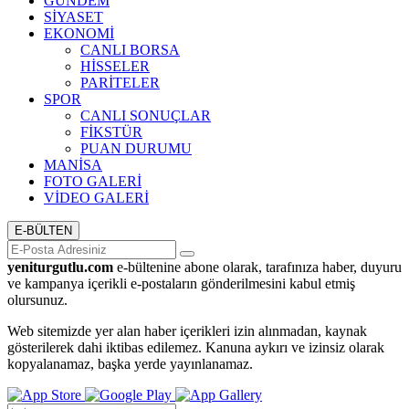
GÜNDEM
SİYASET
EKONOMİ
CANLI BORSA
HİSSELER
PARİTELER
SPOR
CANLI SONUÇLAR
FİKSTÜR
PUAN DURUMU
MANİSA
FOTO GALERİ
VİDEO GALERİ
E-BÜLTEN
yeniturgutlu.com
e-bültenine abone olarak, tarafınıza haber, duyuru
ve kampanya içerikli e-postaların gönderilmesini kabul etmiş
olursunuz.
Web sitemizde yer alan haber içerikleri izin alınmadan, kaynak
gösterilerek dahi iktibas edilemez. Kanuna aykırı ve izinsiz olarak
kopyalanamaz, başka yerde yayınlanamaz.