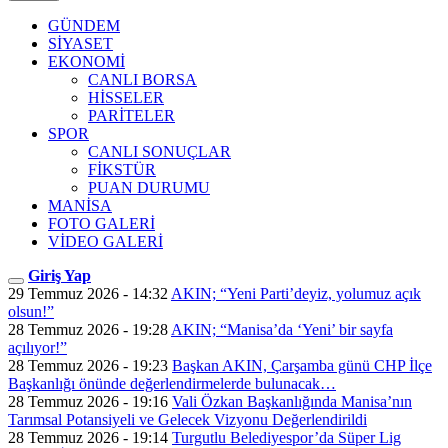
GÜNDEM
SİYASET
EKONOMİ
CANLI BORSA
HİSSELER
PARİTELER
SPOR
CANLI SONUÇLAR
FİKSTÜR
PUAN DURUMU
MANİSA
FOTO GALERİ
VİDEO GALERİ
Giriş Yap
29 Temmuz 2026 - 14:32
AKIN; “Yeni Parti’deyiz, yolumuz açık
olsun!”
28 Temmuz 2026 - 19:28
AKIN; “Manisa’da ‘Yeni’ bir sayfa
açılıyor!”
28 Temmuz 2026 - 19:23
Başkan AKIN, Çarşamba günü CHP İlçe
Başkanlığı önünde değerlendirmelerde bulunacak…
28 Temmuz 2026 - 19:16
Vali Özkan Başkanlığında Manisa’nın
Tarımsal Potansiyeli ve Gelecek Vizyonu Değerlendirildi
28 Temmuz 2026 - 19:14
Turgutlu Belediyespor’da Süper Lig